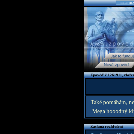
REGISTR
Zpověď č.1261911, vložen
Také pomáhám, nejs
Mega hooodný kl
Zaslaná rozhřešení