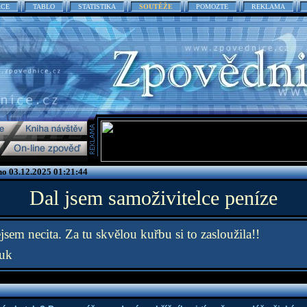
ACE
TABLO
STATISTIKA
SOUTĚŽE
POMOZTE
REKLAMA
o 03.12.2025 01:21:44
Dal jsem samoživitelce peníze
em necita. Za tu skvělou kuřbu si to zasloužila!!
uk