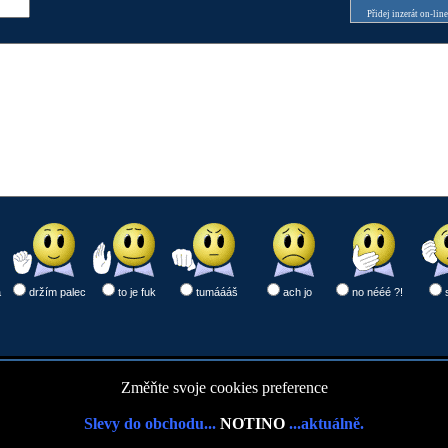
Přidej inzerát on-lin
a
držím palec
to je fuk
tumáááš
ach jo
no nééé ?!
Změňte svoje cookies preference
Slevy do obchodu...
NOTINO
...aktuálně.