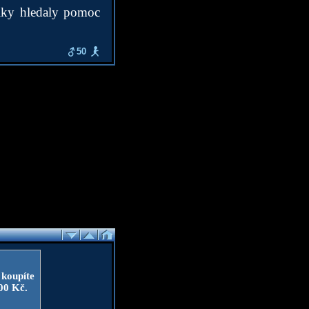
lky hledaly pomoc
50
 koupíte
100 Kč.