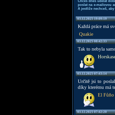
Chceš dnes udělat dob
poslat na e-mailovou a
A jestliže nechceš, aby
03.12.2025 19:09:19
Každá práce má sv
Quakie
03.12.2025 08:42:33
Tak to nebyla samo
Horskase
03.12.2025 07:43:14
Určitě jsi to posl
díky kterému má t
El Fůňo
03.12.2025 07:42:20