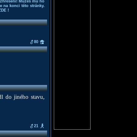
ozhřešení! Můžeš mu ho
 na konci této stránky.
ZDE
!
80
dl do jiného stavu,
21