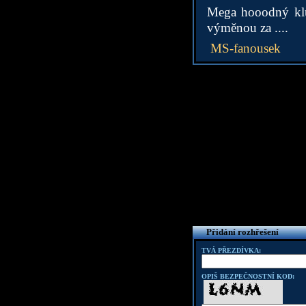
Mega hooodný klu
výměnou za ....
MS-fanousek
Přidání rozhřešení
TVÁ PŘEZDÍVKA:
OPIŠ BEZPEČNOSTNÍ KOD: