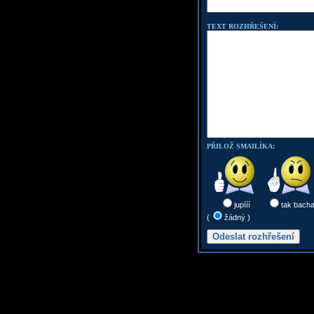
TEXT ROZHŘEŠENÍ:
PŘILOŽ SMAILÍKA:
jupííí
tak bach
(
žádný )