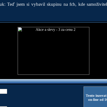
k: Teď jsem si vybavil skupinu na fcb, kde samoživite
Tento inzerat
on-line od 