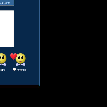
e od 100 Kč
safra
mmmuc