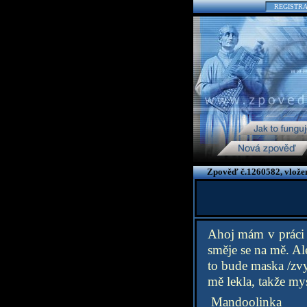
REGISTR
Zpověď č.1260582, vložen
Ahoj mám v práci 
směje se na mě. Ale
to bude maska /zvy
mě lekla, takže my
Mandoolinka