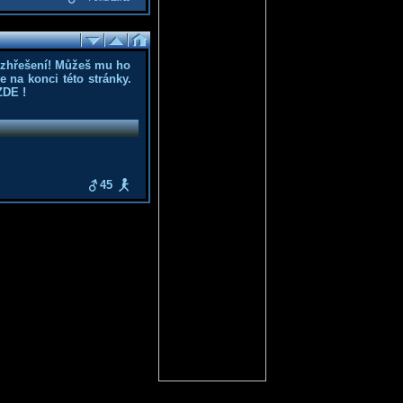
ozhřešení! Můžeš mu ho
 na konci této stránky.
ZDE
!
45