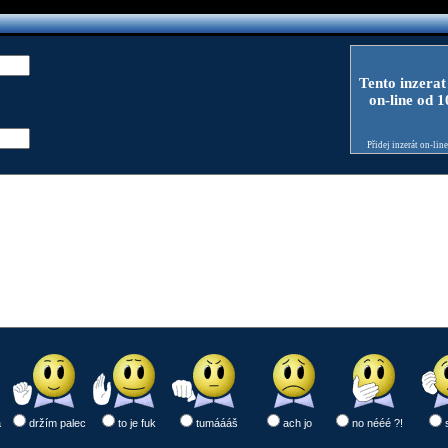
Tento inzerat
on-line od 
Přidej inzerát on-lin
a
držím palec
to je fuk
tumáááš
ach jo
no nééé ?!