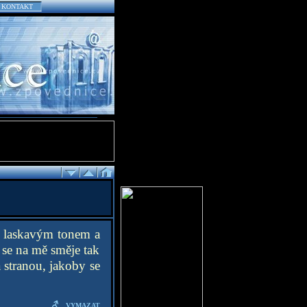
KONTAKT
í laskavým tonem a
o se na mě směje tak
 stranou, jakoby se
VYMAZAT