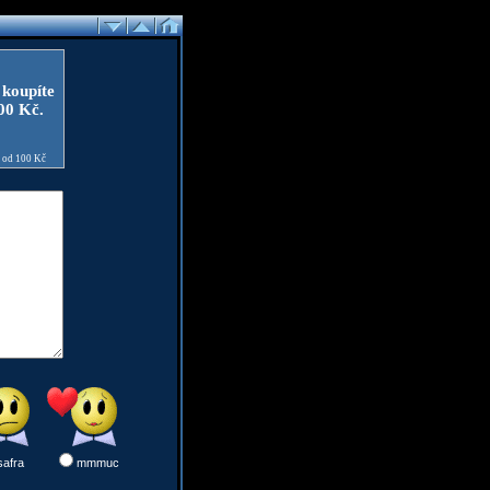
 koupíte
100 Kč.
e od 100 Kč
safra
mmmuc