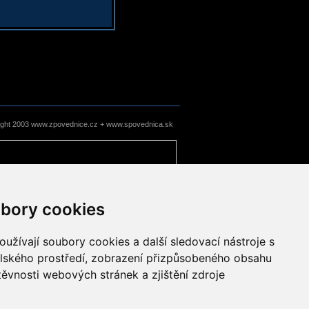
ight 2003 www.zpovednice.cz + www.spovednica.sk
bory cookies
užívají soubory cookies a další sledovací nástroje s
elského prostředí, zobrazení přizpůsobeného obsahu
těvnosti webových stránek a zjištění zdroje