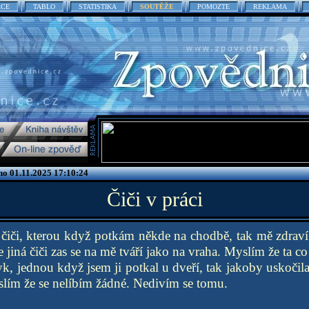
ACE
TABLO
STATISTIKA
SOUTĚŽE
POMOZTE
REKLAMA
o 01.11.2025 17:10:24
Čiči v práci
čiči, kterou když potkám někde na chodbě, tak mě zdrav
 jiná čiči zas se na mě tváří jako na vraha. Myslím že ta c
k, jednou když jsem ji potkal u dveří, tak jakoby uskočila
slím že se nelíbím žádné. Nedivím se tomu.