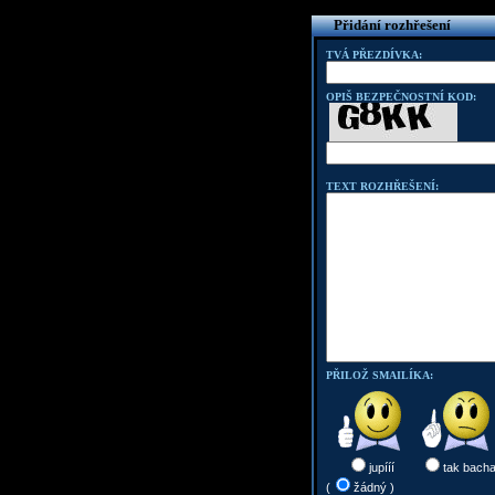
Přidání rozhřešení
TVÁ PŘEZDÍVKA:
OPIŠ BEZPEČNOSTNÍ KOD:
TEXT ROZHŘEŠENÍ:
PŘILOŽ SMAILÍKA:
jupííí
tak bach
(
žádný )