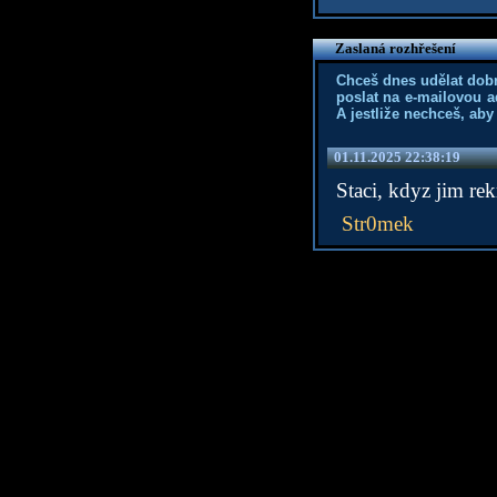
Zaslaná rozhřešení
Chceš dnes udělat dob
poslat na e-mailovou a
A jestliže nechceš, aby
01.11.2025 22:38:19
Staci, kdyz jim re
Str0mek