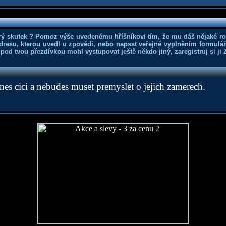
rý skutek ? Pomoz výše uvedenému hříšníkovi tím, že mu dáš nějaké r
dresu, kterou uvedl u zpovědi, nebo napsat veřejně vyplněním formuláře
 pod tvou přezdívkou mohl vystupovat ještě někdo jiný, zaregistruj si ji
knes cici a nebudes muset premyslet o jejich zamerech.