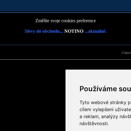
Změňte svoje cookies preference
Slevy do obchodu...
NOTINO
...aktuálně.
Copyr
Používáme sou
Tyto webové stránky po
cílem vylepšení uživat
a reklam, analýzy návš
návštěvnosti.