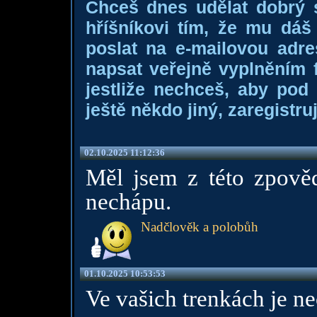
Chceš dnes udělat dobrý
hříšníkovi tím, že mu dá
poslat na e-mailovou adre
napsat veřejně vyplněním f
jestliže nechceš, aby pod
ještě někdo jiný, zaregistruj
02.10.2025 11:12:36
Měl jsem z této zpověd
nechápu.
Nadčlověk a polobůh
01.10.2025 10:53:53
Ve vašich trenkách je n