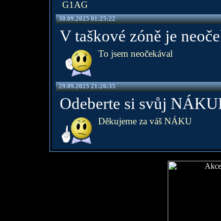
G1AG
30.09.2025 01:25:22
V taškové zóně je neoče
To jsem neočekával
29.09.2025 21:26:35
Odeberte si svůj NÁKU
Děkujeme za váš NÁKU