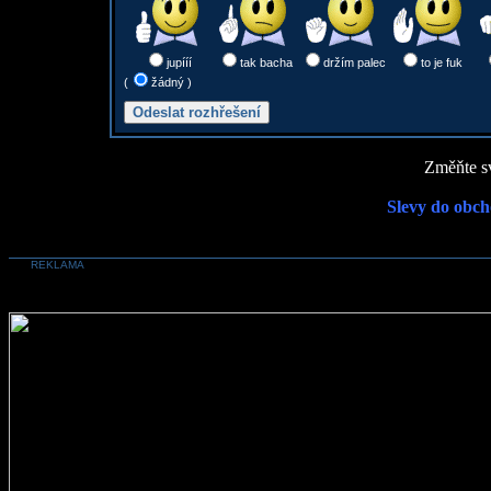
jupííí
tak bacha
držím palec
to je fuk
(
žádný )
Změňte sv
Slevy do obch
REKLAMA