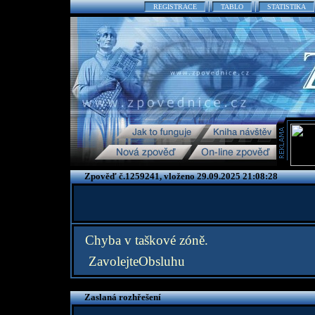
REGISTRACE
TABLO
STATISTIKA
Zpověď č.1259241, vloženo 29.09.2025 21:08:28
Chyba v taškové zóně.
ZavolejteObsluhu
Zaslaná rozhřešení