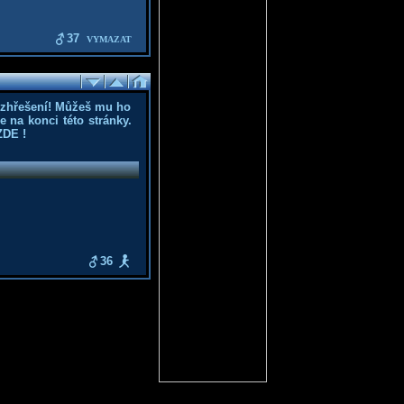
37
VYMAZAT
ozhřešení! Můžeš mu ho
 na konci této stránky.
ZDE
!
36