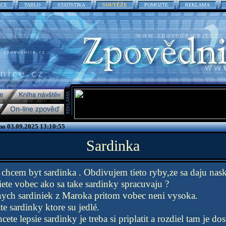
ACE
TABLO
STATISTIKA
SOUTĚŽE
POMOZTE
REKLAMA
no 03.09.2025 13:10:55
Sardinka
hcem byt sardinka . Obdivujem tieto ryby,ze sa daju nas
Viete vobec ako sa take sardinky spracuvaju ?
ych sardiniek z Maroka pritom vobec neni vysoka.
e sardinky ktore su jedlé.
te lepsie sardinky je treba si priplatit a rozdiel tam je dos