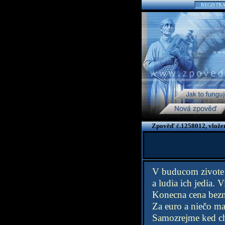
REGISTR
Zpověď č.1258012, vlože
V buducom zivote c
a ludia ich jedia. 
Konecna cena bezn
Za euro a niečo mat
Samozrejme ked chce