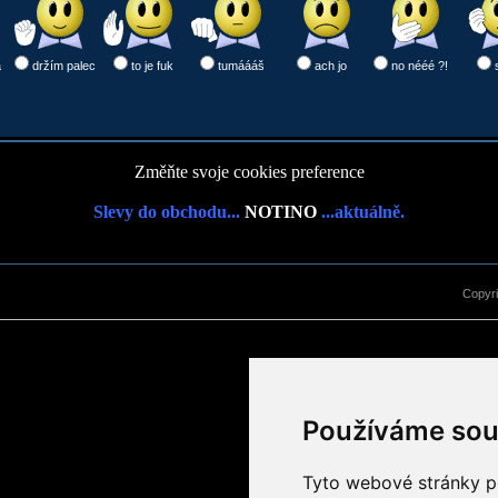
a
držím palec
to je fuk
tumáááš
ach jo
no nééé ?!
Změňte svoje cookies preference
Slevy do obchodu...
NOTINO
...aktuálně.
Copyr
Používáme sou
Tyto webové stránky po