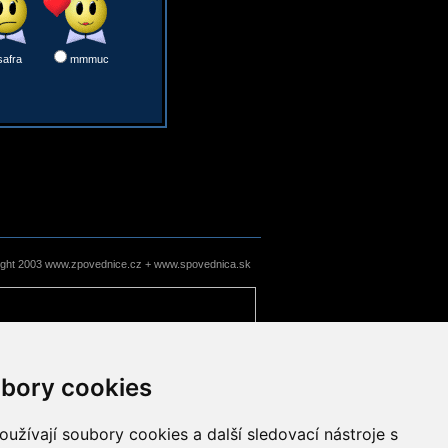
safra
mmmuc
ight 2003 www.zpovednice.cz + www.spovednica.sk
bory cookies
užívají soubory cookies a další sledovací nástroje s