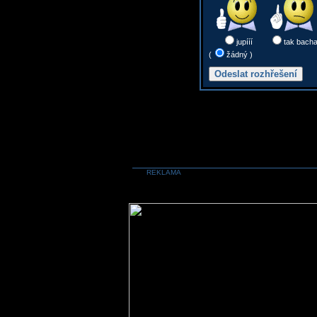
jupííí
tak bach
(
žádný )
REKLAMA