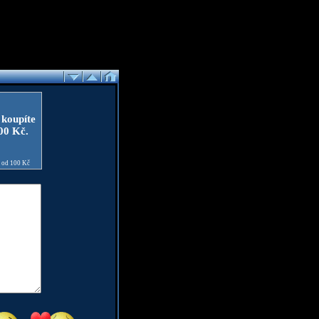
 koupíte
100 Kč.
e od 100 Kč