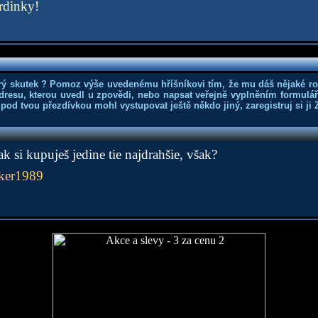
ardinky!
rý skutek ? Pomoz výše uvedenému hříšníkovi tím, že mu dáš nějaké r
dresu, kterou uvedl u zpovědi, nebo napsat veřejně vyplněním formuláře
 pod tvou přezdívkou mohl vystupovat ještě někdo jiný, zaregistruj si ji
ak si kupuješ jedine tie najdrahšie, však?
ker1989