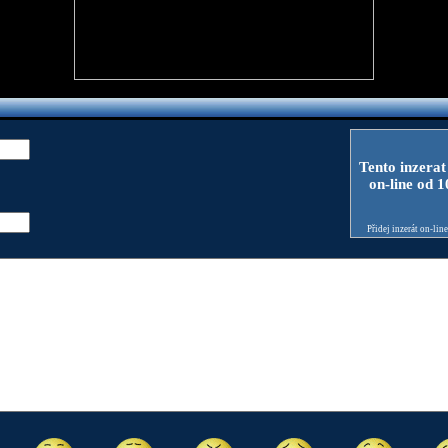
Tento inzerat
on-line od 
Přidej inzerát on-lin