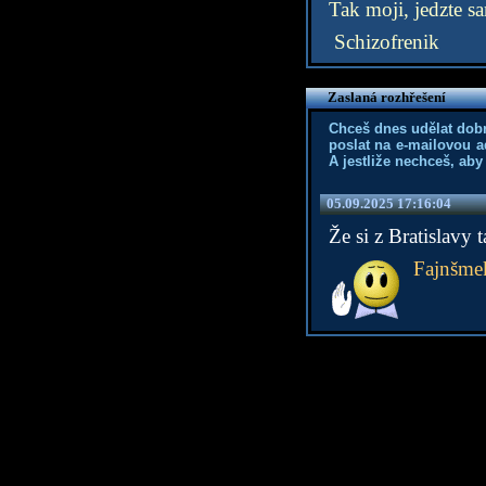
Tak moji, jedzte s
Schizofrenik
Zaslaná rozhřešení
Chceš dnes udělat dob
poslat na e-mailovou a
A jestliže nechceš, aby
05.09.2025 17:16:04
Že si z Bratislavy t
Fajnšme