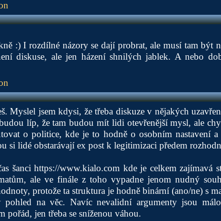
ion
ěkně :) I rozdílné názory se dají probrat, ale musí tam bý
není diskuse, ale jen házení shnilých jablek. A nebo do
ion
eš. Myslel jsem kdysi, že třeba diskuze v nějakých uzavřen
udou líp, že tam budou mít lidi otevřenější mysl, ale chy
tovat o politice, kde je to hodně o osobním nastavení a
u si lidé obstarávají ex post k legitimizaci předem rozhod
čas šanci
https://www.kialo.com
kde je celkem zajímavá s
atům, ale ve finále z toho vypadne jenom nudný souhr
odnoty, protože ta struktura je hodně binární (ano/ne) s 
átý pohled na věc. Navíc nevalidní argumenty jsou mál
am pořád, jen třeba se sníženou váhou.