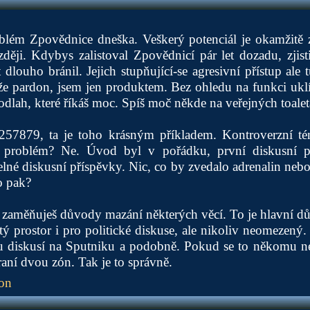
oblém Zpovědnice dneška. Veškerý potenciál je okamžitě z
zději. Kdybys zalistoval Zpovědnicí pár let dozadu, zjist
t dlouho bránil. Jejich stupňující-se agresivní přístup al
kže pardon, jsem jen produktem. Bez ohledu na funkci uk
lah, které říkáš moc. Spíš moč někde na veřejných toalet
 1257879, ta je toho krásným příkladem. Kontroverzní t
 problém? Ne. Úvod byl v pořádku, první diskusní p
lné diskusní příspěvky. Nic, co by zvedalo adrenalin neb
o pak?
e zaměňuješ důvody mazání některých věcí. To je hlavní 
čitý prostor i pro politické diskuse, ale nikoliv neomezen
 diskusí na Sputniku a podobně. Pokud se to někomu nelíb
aní dvou zón. Tak je to správně.
ion