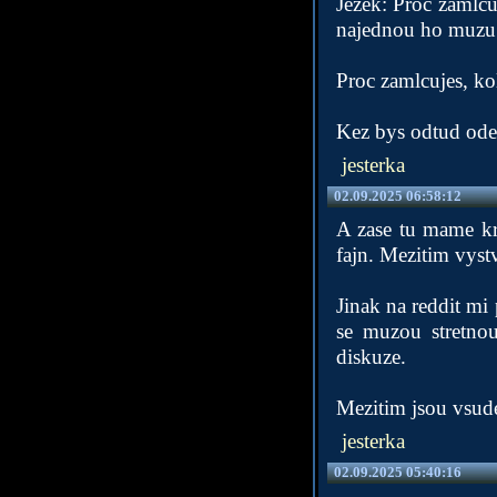
Jezek: Proc zamlcu
najednou ho muzu p
Proc zamlcujes, ko
Kez bys odtud odese
jesterka
02.09.2025 06:58:12
A zase tu mame kri
fajn. Mezitim vystv
Jinak na reddit mi 
se muzou stretnou
diskuze.
Mezitim jsou vsude
jesterka
02.09.2025 05:40:16