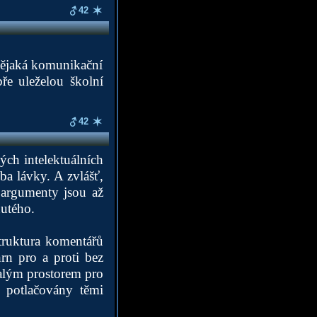
42
t nějaká komunikační
bře uleželou školní
42
ých intelektuálních
ba lávky. A zvlášť,
 argumenty jsou až
nutého.
truktura komentářů
n pro a proti bez
malým prostorem pro
o potlačovány těmi