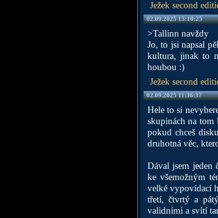
Ježek second edit
02.09.2025 13:10:25
>Tallinn navždy
Jo, to jsi napsal p
kultura, jinak to 
houbou :)
Ježek second edit
02.09.2025 11:36:37
Hele to si nevyber
skupinách na tom b
pokud chceš disku
druhotná věc, ktero
Dával jsem jeden 
ke všemožným tém
velké vypovídací h
třetí, čtvrtý a p
validními a svítí t