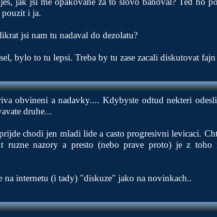
jes, jak jsi me opakovane za to slovo banoval? Ted ho pouz
ouzit i ja.
likrat jsi nam tu nadaval do dezolatu?
l, bylo to tu lepsi. Treba by tu zase zacali diskutovat fajn 
va obvineni a nadavky.... Kdybyste odtud nekteri odesli
avate druhe...
prijde chodi jen mladi lide a casto progresivni levicaci. C
t ruzne nazory a presto (nebo prave proto) je z toho
 na internetu (i tady) "diskuze" jako na novinkach..