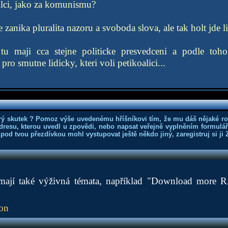
mlci, jako za komunismu?
ze zanika pluralita nazoru a svoboda slova, ale tak holt jde l
 tu maji cca stejne politicke presvedceni a podle toh
ro smutne lidicky, kteri voli petikoalici...
rý skutek ? Pomoz výše uvedenému hříšníkovi tím, že mu dáš nějaké r
dresu, kterou uvedl u zpovědi, nebo napsat veřejně vyplněním formuláře
 pod tvou přezdívkou mohl vystupovat ještě někdo jiný, zaregistruj si ji
ají také výživná témata, například "Download more
ion