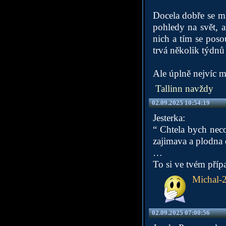
Docela dobře se mi
pohledy na svět, 
nich a tím se pos
trvá několik týdnů 
Ale úplně nejvíc m
Tallinn navždy
02.09.2025 10:54:19
Jesterka:
“ Chtela bych neco
zajimava a plodna 
…
To si ve tvém pří
Michal-
02.09.2025 07:00:56