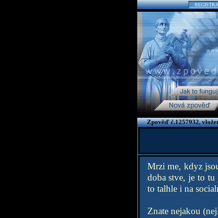
REGISTR
Zpověď č.1257932, vlože
Mrzi me, kdyz jsou
doba stve, je to t
to talhle i na socia
Znate nejakou (nejl