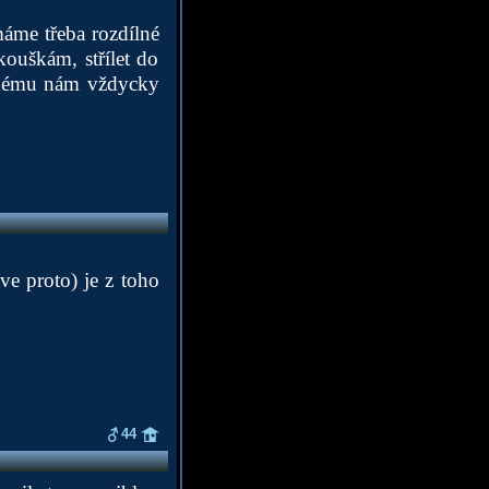
máme třeba rozdílné
ouškám, střílet do
aždému nám vždycky
ve proto) je z toho
44