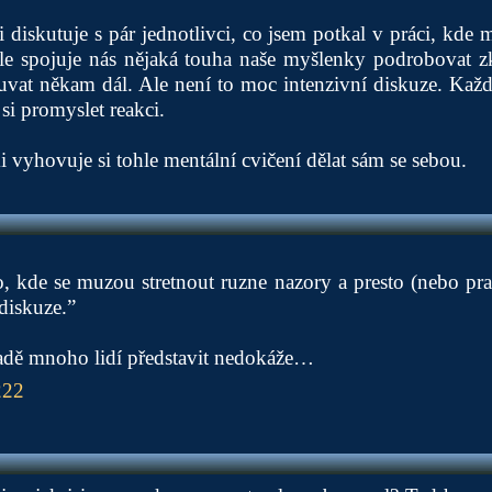
 diskutuje s pár jednotlivci, co jsem potkal v práci, kde 
ale spojuje nás nějaká touha naše myšlenky podrobovat zk
ouvat někam dál. Ale není to moc intenzivní diskuze. K
si promyslet reakci.
i vyhovuje si tohle mentální cvičení dělat sám se sebou.
, kde se muzou stretnout ruzne nazory a presto (nebo pra
diskuze.”
padě mnoho lidí představit nedokáže…
222