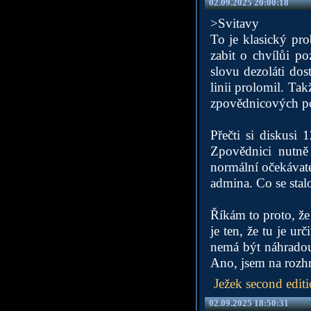
02.09.2025 20:00:18
>Svitavy
To je klasický pr
zabit o chvílůi po
slovu dezoláti dos
linii prolomil. Ta
zpovědnicových pod
Přečti si diskusi
Zpovědnici nutně
normální očekávate
admina. Co se stal
Říkám to proto, ž
je ten, že tu je ur
nemá být náhradou
Ano, jsem na rozhr
Ježek second edit
02.09.2025 18:50:31