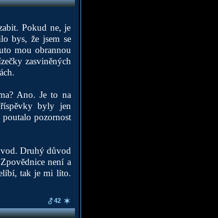
abit. Pokud ne, je
ilo bys, že jsem se
e tuto mou obrannou
lízečky zasviněných
ách.
éma? Ano. Je to na
říspěvky byly jen
o poutalo pozornost
důvod. Druhý důvod
ý. Zpovědnice není a
í, tak je mi líto.
42