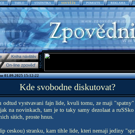
ACE
TABLO
STATISTIKA
SOUTĚŽE
POMOZTE
REKLAMA
no 01.09.2025 15:12:22
Kde svobodne diskutovat?
 odtud vystvavani fajn lide, kvuli tomu, ze maji "spatny"
u jak na novinkach, tam je to taky samy dezolaat a ruSSko 
lnich sitich, proste hnus.
ip ceskou) stranku, kam tihle lide, kteri nemaji jediny "s