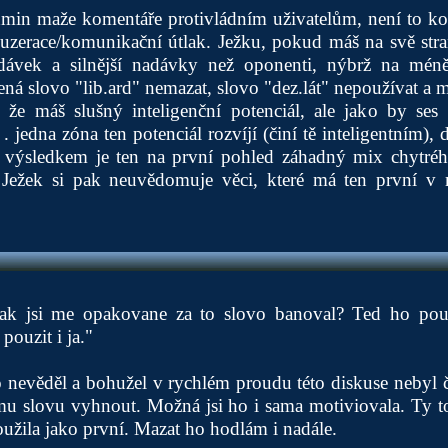
min maže komentáře protivládním uživatelům, není to ko
uzerace/komunikační útlak. Ježku, pokud máš na svě str
dávek a silnější nadávky než oponenti, nýbrž na méně
á slovo "lib.ard" nemazat, slovo "dez.lát" nepoužívat a m
že máš slušný inteligenční potenciál, ale jako by ses
 jedna zóna ten potenciál rozvíjí (činí tě inteligentním),
A výsledkem je ten na první pohled záhadný mix chytré
Ježek si pak neuvědomuje věci, které má ten první v 
jak jsi me opakovane za to slovo banoval? Ted ho pouzi
ouzit i ja."
 nevěděl a bohužel v rychlém proudu této diskuse nebyl č
mu slovu vyhnout. Možná jsi ho i sama motiviovala. Ty t
použila jako první. Mazat ho hodlám i nadále.