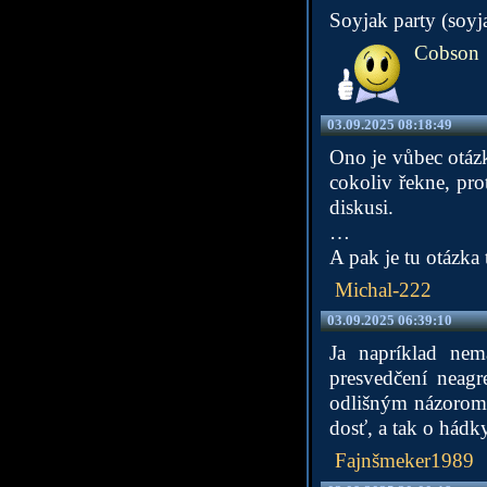
Soyjak party (soyja
Cobson
03.09.2025 08:18:49
Ono je vůbec otázk
cokoliv řekne, pro
diskusi.
…
A pak je tu otázka 
Michal-222
03.09.2025 06:39:10
Ja napríklad nem
presvedčení neag
odlišným názorom. 
dosť, a tak o hád
Fajnšmeker1989