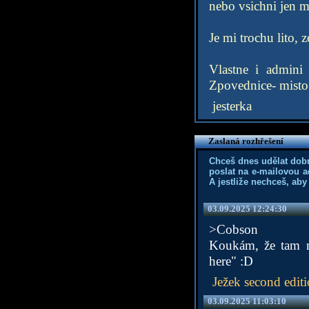
nebo vsichni jen 
Je mi trochu lito, 
Vlastne i admini
Zpovednice- misto p
jesterka
Zaslaná rozhřešení
Chceš dnes udělat dob
poslat na e-mailovou a
A jestliže nechceš, aby
03.09.2025 12:24:30
>Cobson
Koukám, že tam m
here" :D
Ježek second edit
03.09.2025 11:03:10