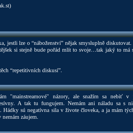
k.st)
a, jestli lze o “náboženství” nějak smysluplně diskutovat.
tějšek si stejně bude pořád mlít to svoje…tak jaký to má
těch “repetitivních diskusí”.
ám "mainstreamové" názory, ale snažím sa nebiť v p
resívny. A tak tu fungujem. Nemám ani náladu sa s n
Hádky sú negatívna sila v živote človeka, a ja mám tých
ky nemám záujem.