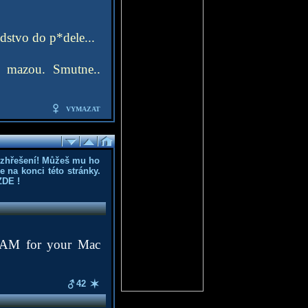
idstvo do p*dele...
o mazou. Smutne..
VYMAZAT
ozhřešení! Můžeš mu ho
 na konci této stránky.
ZDE
!
 RAM for your Mac
42