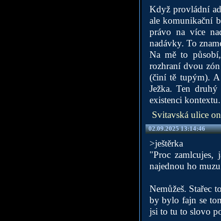
Když provládní ad
ale komunikační b
právo na více na
nadávky. To znamen
Na mě to působí, 
rozhraní dvou zón .
(činí tě tupým). 
Ježka. Ten druhý 
existenci kontextu.
Svitavská ulice on
02.09.2025 13:14:46
>ještěrka
"Proc zamlcujes, 
najednou ho muzu p
Nemůžeš. Stařec to
by bylo fajn se to
jsi to tu to slovo 