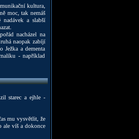
munikační kultura,
aně moc, tak nemáš
 nadávek a slabší
azat.
 pořád nacházel na
 druhá naopak zabíjí
ho Ježka a dementa
malíku - například
l starec a ejhle -
as mu vysvětlit, že
o ale víš a dokonce