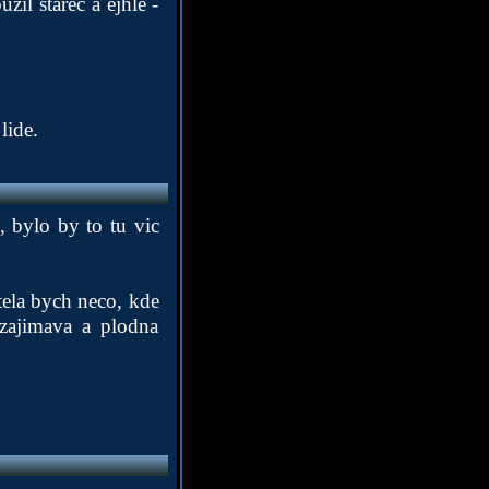
il starec a ejhle -
lide.
, bylo by to tu vic
htela bych neco, kde
 zajimava a plodna