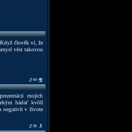
 Když člověk ví, že
 smysl vést takovou
44
rezentácii mojich
iekým hádať kvôli
 negativít v živote
36