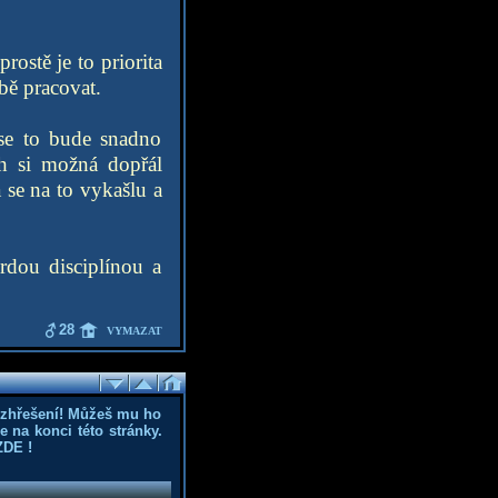
ostě je to priorita
bě pracovat.
 se to bude snadno
ych si možná dopřál
 se na to vykašlu a
rdou disciplínou a
28
VYMAZAT
ozhřešení! Můžeš mu ho
 na konci této stránky.
ZDE
!