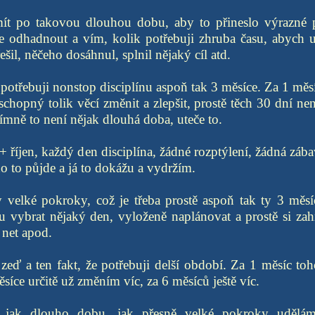
ít po takovou dlouhou dobu, aby to přineslo výrazné 
e odhadnout a vím, kolik potřebuji zhruba času, abych ur
řešil, něčeho dosáhnul, splnil nějaký cíl atd.
 potřebuji nonstop disciplínu aspoň tak 3 měsíce. Za 1 měs
chopný tolik věcí změnit a zlepšit, prostě těch 30 dní ne
ímně to není nějak dlouhá doba, uteče to.
+ říjen, každý den disciplína, žádné rozptýlení, žádná zába
o to půjde a já to dokážu a vydržím.
velké pokroky, což je třeba prostě aspoň tak ty 3 měsíc
 vybrat nějaký den, vyloženě naplánovat a prostě si zahrát
 net apod.
a zeď a ten fakt, že potřebuji delší období. Za 1 měsíc to
íce určitě už změním víc, za 6 měsíců ještě víc.
 jak dlouho dobu, jak přesně velké pokroky udělám