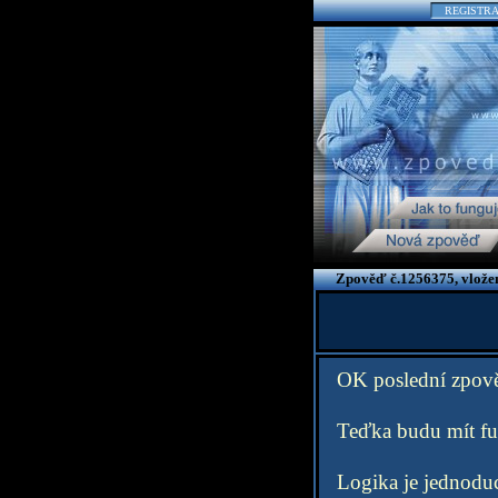
REGISTR
Zpověď č.1256375, vlože
OK poslední zpov
Teďka budu mít fur
Logika je jednodu