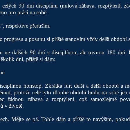
elých 90 dní disciplínu (nulová zábava, rozptýlení, závi
no pro práci na sobě.
", respektive přeruším.
o progresu a posunu si příště stanovím vždy delší období s
ám ne dalších 90 dní s disciplínou, ale rovnou 180 dní.
ěkolik dní, příště si dám:
nou
sciplínou nonstop. Zkrátka furt delší a delší oboobí a m
rémní, protože celé tyto dlouhé období budu na sobě jen 
bec žádnou zábava a rozptýlení, což samozřejmě pov
ů v životě.
ch. Mějte se pá. Tohle dám a příště to navýším, pokud