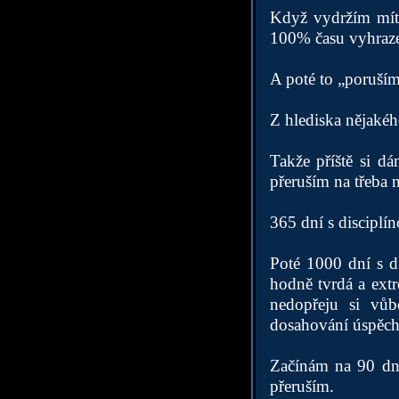
Když vydržím mít c
100% času vyhraze
A poté to „poruším
Z hlediska nějakéh
Takže příště si d
přeruším na třeba n
365 dní s disciplí
Poté 1000 dní s di
hodně tvrdá a ext
nedopřeju si vů
dosahování úspěch
Začínám na 90 dne
přeruším.