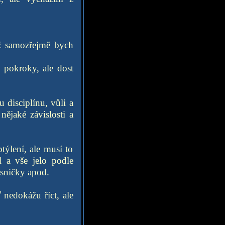
yž samozřejmě bych
í pokroky, ale dost
disciplínu, vůli a
nějaké závislosti a
ýlení, ale musí to
l a vše jelo podle
ísničky apod.
 nedokážu říct, ale