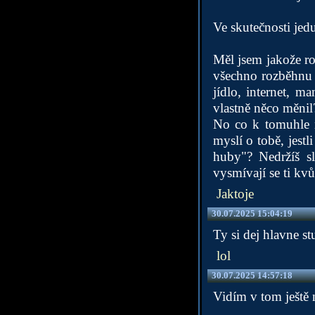
Ve skutečnosti jedu
Měl jsem jakože ro
všechno rozběhnu 
jídlo, internet, 
vlastně něco měnil
No co k tomuhle n
myslí o tobě, jestl
huby"? Nedržíš sl
vysmívají se ti kv
Jaktoje
30.07.2025 15:04:19
Ty si dej hlavne s
lol
30.07.2025 14:57:18
Vidím v tom ještě 