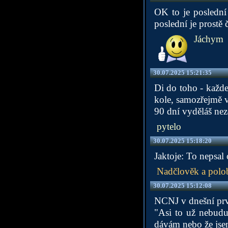
OK to je poslední
poslední je prostě
Jáchym
30.07.2025 15:21:35
Di do toho - každe
kole, samozřejmě v
90 dní vyděláš nez
pytelo
30.07.2025 15:18:20
Jaktoje: To nepsal 
Nadčlověk a polo
30.07.2025 15:12:08
NCNJ v dnešní prv
"Asi to už nebudu 
dávám nebo že jsem