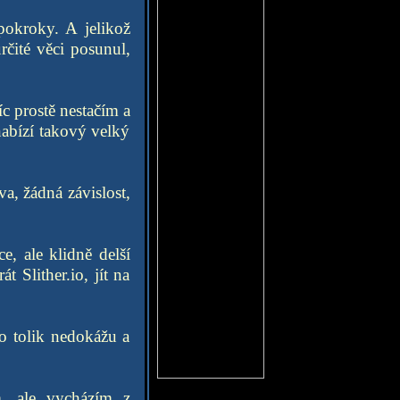
pokroky. A jelikož
čité věci posunul,
íc prostě nestačím a
nabízí takový velký
va, žádná závislost,
e, ale klidně delší
 Slither.io, jít na
ho tolik nedokážu a
, ale vycházím z