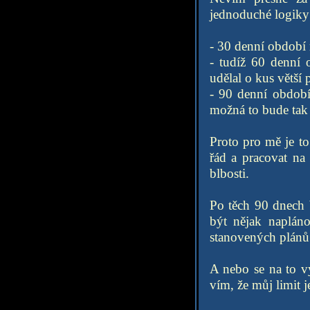
jednoduché logiky
- 30 denní období 
- tudíž 60 denní 
udělal o kus větší 
- 90 denní období 
možná to bude tak 
Proto pro mě je t
řád a pracovat na 
blbosti.
Po těch 90 dnech 
být nějak napláno
stanovených plánů.
A nebo se na to vy
vím, že můj limit j