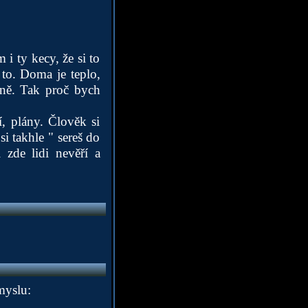
i ty kecy, že si to
to. Doma je teplo,
lně. Tak proč bych
, plány. Člověk si
si takhle " sereš do
 zde lidi nevěří a
myslu: