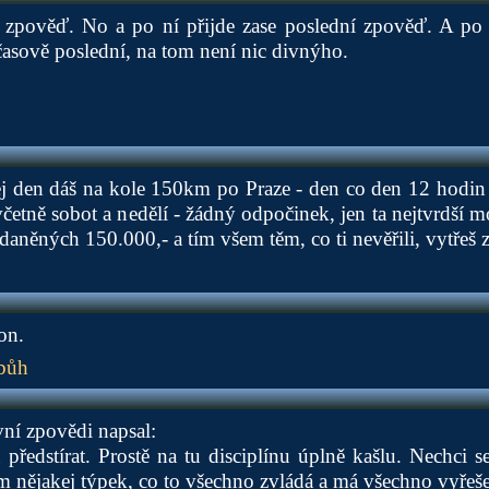
 zpověď. No a po ní přijde zase poslední zpověď. A po n
 časově poslední, na tom není nic divnýho.
j den dáš na kole 150km po Praze - den co den 12 hodin 
četně sobot a nedělí - žádný odpočinek, jen ta nejtvrdší mo
daněných 150.000,- a tím všem těm, co ti nevěřili, vytřeš z
on.
bůh
ní zpovědi napsal:
předstírat. Prostě na tu disciplínu úplně kašlu. Nechci se 
 nějakej týpek, co to všechno zvládá a má všechno vyřeš