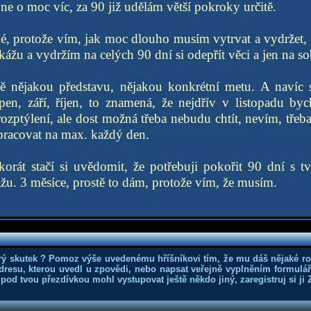
ne o moc víc, za 90 již udělám větší pokroky určitě.
é, protože vím, jak moc dlouho musím vytrvat a vydržet, pr
kážu a vydržím na celých 90 dní si odepřít věci a jen na so
tě nějakou představu, nějakou konkrétní metu. A navíc
rpen, září, říjen, to znamená, že nejdřív v listopadu b
ozptýlení, ale dost možná třeba nebudu chtít, nevím, třeba
pracovat na max. každý den.
rát stačí si uvědomit, že potřebuji pokořit 90 dní s tv
žu. 3 měsíce, prostě to dám, protože vím, že musím.
rý skutek ? Pomoz výše uvedenému hříšníkovi tím, že mu dáš nějaké r
dresu, kterou uvedl u zpovědi, nebo napsat veřejně vyplněním formuláře
 pod tvou přezdívkou mohl vystupovat ještě někdo jiný, zaregistruj si ji