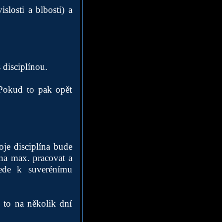
slosti a blbosti) a
 disciplínou.
 Pokud to pak opět
oje disciplína bude
na max. pracovat a
ede k suverénímu
 to na několik dní