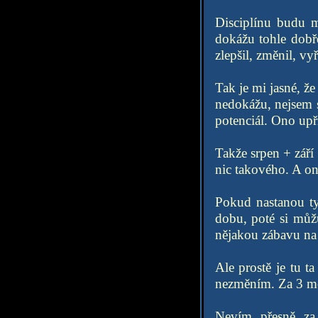
Disciplínu budu m
dokážu tohle dobř
zlepšil, změnil, vy
Tak je mi jasné, že
nedokážu, nejsem s
potenciál. Ono upř
Takže srpen + září 
nic takového. A on
Pokud nastanou ty 
dobu, poté si můžu
nějakou zábavu na
Ale prostě je tu t
nezměním. Za 3 měs
Nevím přesně za