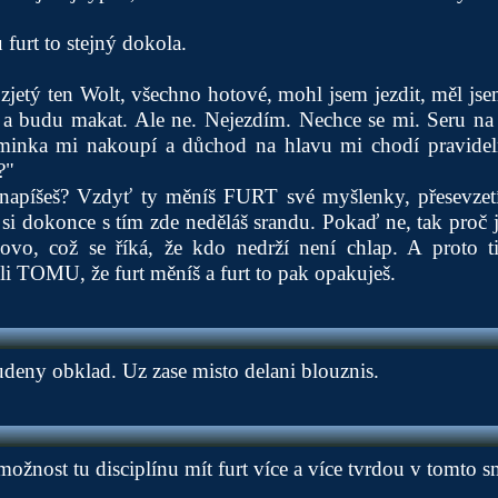
 furt to stejný dokola.
zjetý ten Wolt, všechno hotové, mohl jsem jezdit, měl jsem 
a budu makat. Ale ne. Nejezdím. Nechce se mi. Seru na 
maminka mi nakoupí a důchod na hlavu mi chodí pravide
?"
apíšeš? Vzdyť ty měníš FURT své myšlenky, přesevzetí
i si dokonce s tím zde neděláš srandu. Pokaď ne, tak proč j
ovo, což se říká, že kdo nedrží není chlap. A proto ti
ůli TOMU, že furt měníš a furt to pak opakuješ.
tudeny obklad. Uz zase misto delani blouznis.
možnost tu disciplínu mít furt více a více tvrdou v tomto s