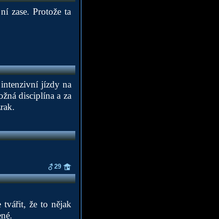
í zase. Protože ta
intenzivní jízdy na
žná disciplína a za
rak.
29
tvářit, že to nějak
ené.