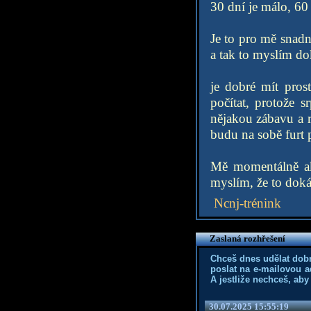
30 dní je málo, 60 
Je to pro mě snadn
a tak to myslím do
je dobré mít pros
počítat, protože s
nějakou zábavu a r
budu na sobě furt 
Mě momentálně ako
myslím, že to doká
Ncnj-trénink
Zaslaná rozhřešení
Chceš dnes udělat dob
poslat na e-mailovou a
A jestliže nechceš, aby
30.07.2025 15:55:19