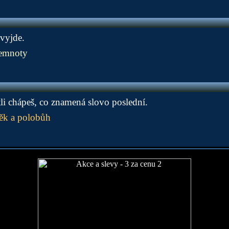
 vyjde.
emnoty
stli chápeš, co znamená slovo poslední.
ěk a polobůh