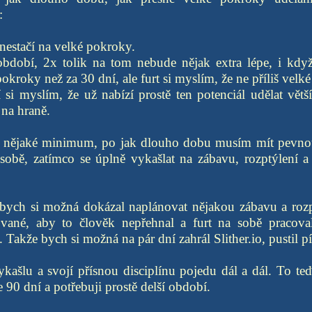
:
nestačí na velké pokroky.
období, 2x tolik na tom nebude nějak extra lépe, i kd
pokroky než za 30 dní, ale furt si myslím, že ne příliš velké
si myslím, že už nabízí prostě ten potenciál udělat větš
na hraně.
o nějaké minimum, po jak dlouho dobu musím mít pevnou 
sobě, zatímco se úplně vykašlat na zábavu, rozptýlení a 
bych si možná dokázal naplánovat nějakou zábavu a rozpt
vané, aby to člověk nepřehnal a furt na sobě pracova
 Takže bych si možná na pár dní zahrál Slither.io, pustil p
kašlu a svojí přísnou disciplínu pojedu dál a dál. To teď
e 90 dní a potřebuji prostě delší období.