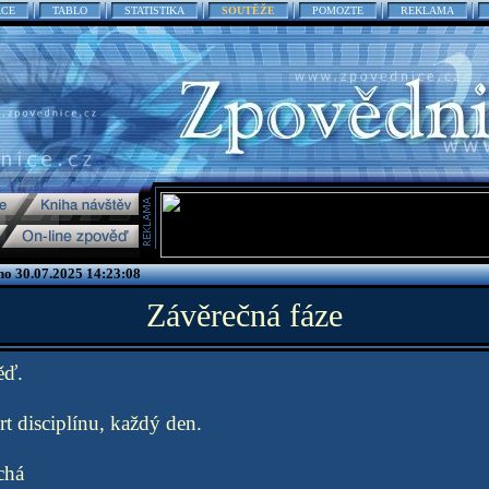
ACE
TABLO
STATISTIKA
SOUTĚŽE
POMOZTE
REKLAMA
no 30.07.2025 14:23:08
Závěrečná fáze
ěď.
t disciplínu, každý den.
chá