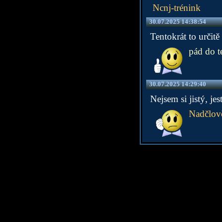
Ncnj-trénink
30.07.2025 14:38:54
Tentokrát to určitě
pád do t
30.07.2025 14:29:40
Nejsem si jistý, je
Nadčlov