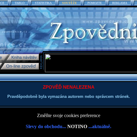
ACE
TABLO
STATISTIKA
SOUTĚŽE
POMOZTE
REKLAMA
ZPOVĚĎ NENALEZENA
Pravděpodobně byla vymazána autorem nebo správcem stránek.
Změňte svoje cookies preference
Slevy do obchodu...
NOTINO
...aktuálně.