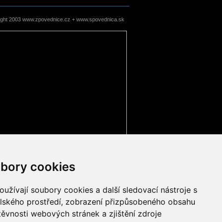
ight 2003 www.zpovednice.cz + www.spovednica.sk
bory cookies
užívají soubory cookies a další sledovací nástroje s
elského prostředí, zobrazení přizpůsobeného obsahu
těvnosti webových stránek a zjištění zdroje