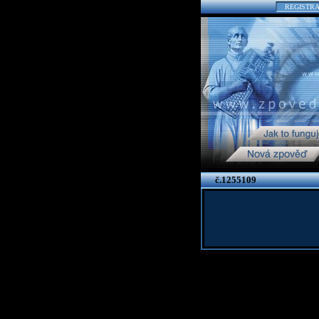
REGISTR
č.1255109