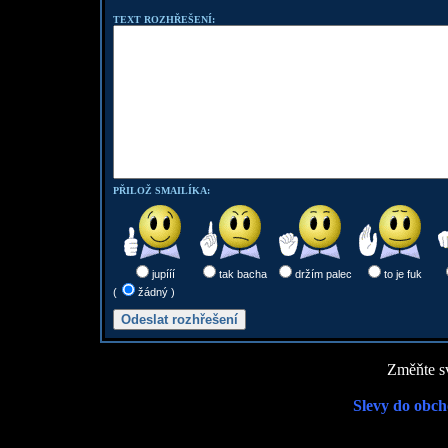
TEXT ROZHŘEŠENÍ:
PŘILOŽ SMAILÍKA:
jupííí
tak bacha
držím palec
to je fuk
(
žádný )
Změňte sv
Slevy do obch