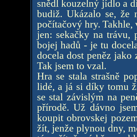
snědl kouzelný jídlo a d
budiž. Ukázalo se, že
počítačový hry. Takhle, 
jen: sekačky na trávu, 
bojej hadů - je tu doce
docela dost peněz jako 
Tak jsem to vzal.
Hra se stala strašně po
lidé, a já si díky tomu 
se stal závislým na pen
přírodě. Už dávno jse
koupit obrovskej pozem
žít, jenže plynou dny, mě