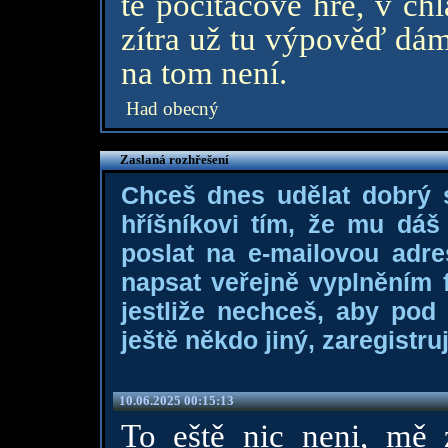
té počítačové hře, v ch
zítra už tu výpověď dám
na tom není.
Had obecný
Zaslaná rozhřešení
Chceš dnes udělat dobrý
hříšníkovi tím, že mu dá
poslat na e-mailovou adre
napsat veřejně vyplněním f
jestliže nechceš, aby pod
ještě někdo jiný, zaregistruj
10.06.2025 00:15:13
To eště nic neni, mě 