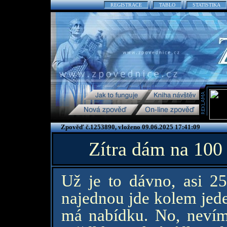
REGISTRACE
TABLO
STATISTIKA
Zpověď č.1253890, vloženo 09.06.2025 17:41:09
Zítra dám na 100
Už je to dávno, asi 25 
najednou jde kolem jede
má nabídku. No, nevím