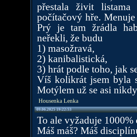
přestala živit listam
počítačový hře. Menuje s
Prý je tam žrádla ha
neřekli, že budu
1) masožravá,
2) kanibalistická,
3) hrát podle toho, jak
Víš kolikrát jsem byla 
Motýlem už se asi nikdy 
Housenka Lenka
09.06.2025 19:22:53
To ale vyžaduje 1000% di
Máš máš? Máš disciplín