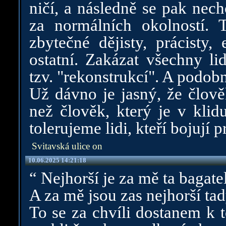
ničí, a následně se pak nech
za normálních okolností. T
zbytečné dějisty, prácisty, 
ostatní. Zakázat všechny li
tzv. "rekonstrukcí". A podob
Už dávno je jasný, že člov
než člověk, který je v klid
tolerujeme lidi, kteří bojují p
Svitavská ulice on
10.06.2025 14:21:18
“ Nejhorší je za mě ta bagat
A za mě jsou zas nejhorší ta
To se za chvíli dostanem k 