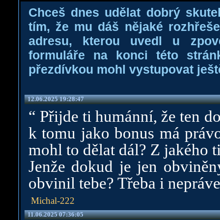
Chceš dnes udělat dobrý skut
tím, že mu dáš nějaké rozhřeš
adresu, kterou uvedl u zpov
formuláře na konci této strán
přezdívkou mohl vystupovat ještě 
12.06.2025 19:28:47
“ Přijde ti humánní, že ten d
k tomu jako bonus má právo 
mohl to dělat dál? Z jakého t
Jenže dokud je jen obviněn
obvinil tebe? Třeba i nepráv
Michal-222
11.06.2025 07:36:05