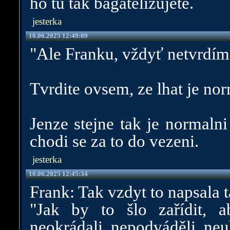
ho tu tak bagatelizujete.
jesterka
10.06.2025 12:49:09
"Ale Franku, vždyť netvrdíme
Tvrdite ovsem, ze lhat je nor
Jenze stejne tak je normalni
chodi se za to do vezeni.
jesterka
10.06.2025 12:45:34
Frank: Tak vzdyt to napsala 
"Jak by to šlo zařídit, a
neokrádali, nepodváděli, neub