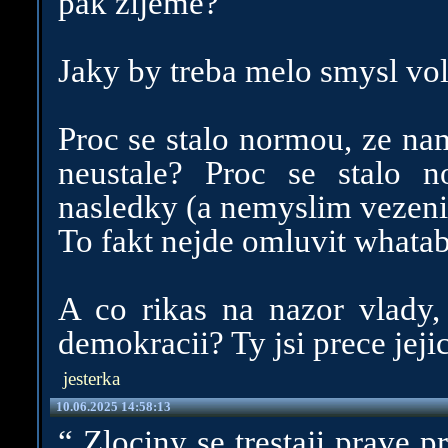
pak zijeme?
Jaky by treba melo smysl voli
Proc se stalo normou, ze nam
neustale? Proc se stalo 
nasledky (a nemyslim vezeni, 
To fakt nejde omluvit whatab
A co rikas na nazor vlady,
demokracii? Ty jsi prece jeji
jesterka
10.06.2025 14:58:13
“ Zlociny se trestaji prave p