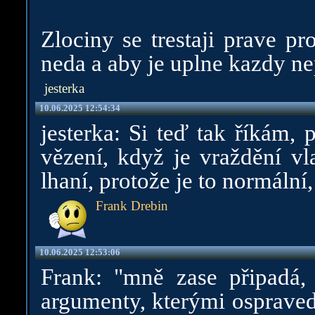
Zlociny se trestaji prave pr
neda a aby je uplne kazdy n
jesterka
10.06.2025 12:54:34
jesterka: Si teď tak říkám,
vězení, když je vraždění v
lhaní, protože je to normální,
Frank Drebin
10.06.2025 12:53:06
Frank: "mně zase připadá, ž
argumenty, kterými ospraved