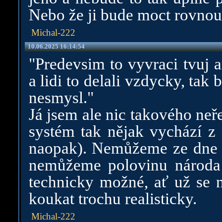
Nebo že ji bude moct rovno
Michal-222
10.06.2025 16:14:54
"Predevsim to vyvraci tvuj 
a lidi to delali vzdycky, tak 
nesmysl."
Já jsem ale nic takového neře
systém tak nějak vychází z 
naopak). Nemůžeme ze dne n
nemůžeme polovinu národa 
technicky možné, ať už se 
koukat trochu realisticky.
Michal-222