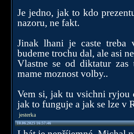
Je jedno, jak to kdo prezent
nazoru, ne fakt.
Jinak lhani je caste treba 
budeme trochu dal, ale asi ne
Vlastne se od diktatur zas 
mame moznost volby..
Vem si, jak tu vsichni ryjou 
jak to funguje a jak se lze v
jesterka
10.06.2025 16:57:46
Lhát je nepříjemné. Michal 