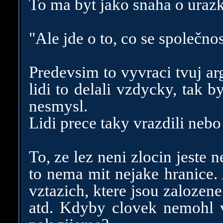
To ma byt jako snaha o urazk
"Ale jde o to, co se společno
Predevsim to vyvraci tvuj a
lidi to delali vzdycky, tak b
nesmysl.
Lidi prece taky vrazdili nebo
To, ze lez neni zlocin jeste 
to nema mit nejake hranice. 
vztazich, ktere jsou zalozen
atd. Kdyby clovek nemohl v