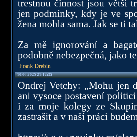
trestnou činnost jsou větší t
jen podmínky, kdy je ve spol
žena mohla sama. Jak se ti ta
Za mě ignorování a bagate
podobně nebezpečná, jako t
Frank Drebin
10.06.2025 21:12:35
Ondrej Vetchy: „Mohu jen do
ani vysoce postavení politici
i za moje kolegy ze Skupi
zastrašit a v naší práci bude