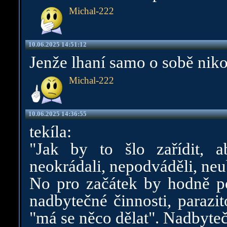
Michal-222
10.06.2025 14:51:12
Jenže lhaní samo o sobě nik
Michal-222
10.06.2025 14:36:55
tekíla:
"Jak by to šlo zařídit, a
neokrádali, nepodváděli, neub
No pro začátek by hodně po
nadbytečné činnosti, parazit
"má se něco dělat". Nadbytečn