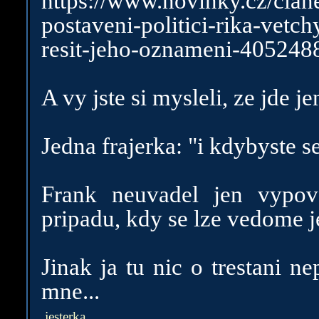
https://www.novinky.cz/clan
postaveni-politici-rika-vet
resit-jeho-oznameni-405248
A vy jste si mysleli, ze jde j
Jedna frajerka: "i kdybyste se
Frank neuvadel jen vypov
pripadu, kdy se lze vedome j
Jinak ja tu nic o trestani n
mne...
jesterka