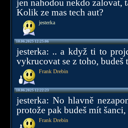
jen nahodou nekdo zalovat, t
Kolik ze mas tech aut?
jesterka
10.06.2025 12:25:06
jesterka: .. a když ti to pr
vykrucovat se z toho, budeš 
Frank Drebin
10.06.2025 12:22:23
jesterka: No hlavně nezapom
protože pak budeš mít šanci, 
Frank Drebin