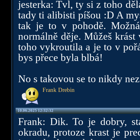
jesterka: Tvl, ty si z toho d
tady ti alibisti píšou :D A m
tak je to v pohodě. Možná 
normálně děje. Můžeš krást v
toho vykroutila a je to v poř
bys přece byla blbá!
No s takovou se to nikdy nez
Frank Drebin
10.06.2025 12:32:32
Frank: Dik. To je dobry, st
okradu, protoze krast je pr