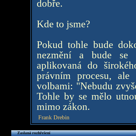
dobře.
Kde to jsme?
Pokud tohle bude doko
nezmění a bude se t
aplikovaná do širokéh
právním procesu, ale 
volbami: "Nebudu zvyšo
Tohle by se mělo utnout
mimo zákon.
Frank Drebin
Zaslaná rozhřešení