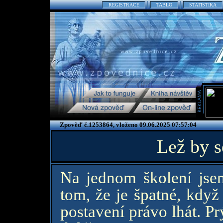
REGISTRACE
TABLO
STATISTIKA
Zpověď č.1253864, vloženo 09.06.2025 07:57:04
Lež by s
Na jednom školení jsem
tom, že je špatné, kdy
postavení právo lhát. Pr