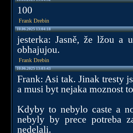
100
Frank Drebin
10.06.2025 13:04:18
jesterka: Jasně, že lžou a 
obhajujou.
Frank Drebin
10.06.2025 13:03:43
Frank: Asi tak. Jinak tresty j
a musi byt nejaka moznost t
Kdyby to nebylo caste a nor
nebyly by prece potreba z
nedelali.