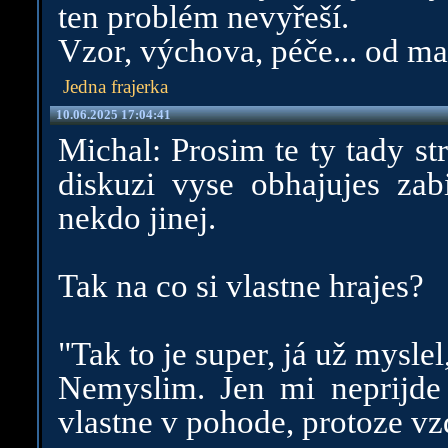
ten problém nevyřeší.
Vzor, výchova, péče... od ma
Jedna frajerka
10.06.2025 17:04:41
Michal: Prosim te ty tady s
diskuzi vyse obhajujes zabi
nekdo jinej.
Tak na co si vlastne hrajes?
"Tak to je super, já už myslel
Nemyslim. Jen mi neprijde 
vlastne v pohode, protoze vz