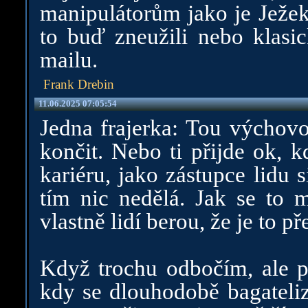
manipulátorům jako je Ježek
to buď zneužili nebo klasic
mailu.
Frank Drebin
11.06.2025 07:05:54
Jedna frajerka: Tou výchovo
končit. Nebo ti přijde ok, k
kariéru, jako zástupce lidu 
tím nic nedělá. Jak se to 
vlastně lidí berou, že je to p
Když trochu odbočím, ale p
kdy se dlouhodobě bagateliz