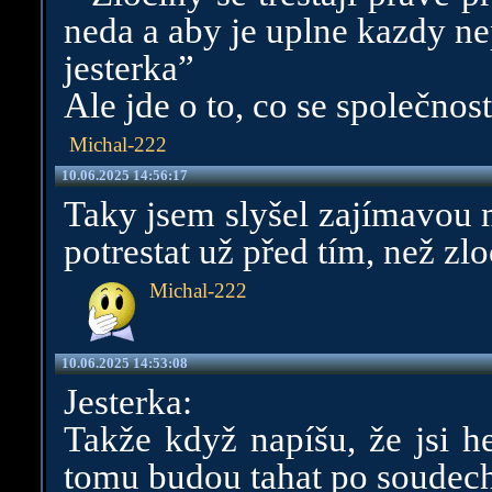
neda a aby je uplne kazdy n
jesterka”
Ale jde o to, co se společnos
Michal-222
10.06.2025 14:56:17
Taky jsem slyšel zajímavou 
potrestat už před tím, než z
Michal-222
10.06.2025 14:53:08
Jesterka:
Takže když napíšu, že jsi h
tomu budou tahat po soudec