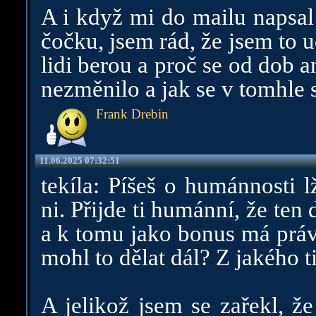
A i když mi do mailu napsal
čočku, jsem rád, že jsem to u
lidi berou a proč se od dob 
nezměnilo a jak se v tomhle 
Frank Drebin
11.06.2025 07:32:51
tekíla: Píšeš o humánnosti 
ni. Přijde ti humánní, že ten
a k tomu jako bonus má právo
mohl to dělat dál? Z jakého t
A jelikož jsem se zařekl, ž