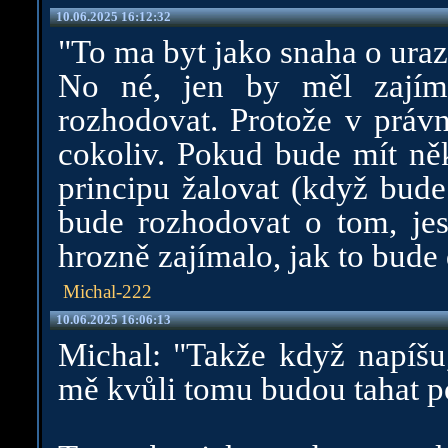
10.06.2025 16:12:32
"To ma byt jako snaha o uraz
No né, jen by měl zajím
rozhodovat. Protože v práv
cokoliv. Pokud bude mít něk
principu žalovat (když bude
bude rozhodovat o tom, jes
hrozně zajímalo, jak to bude 
Michal-222
10.06.2025 16:06:13
Michal: "Takže když napíšu,
mě kvůli tomu budou tahat 