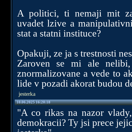
A politici, ti nemaji mit
uvadet lzive a manipulativn
stat a statni instituce?
Opakuji, ze ja s trestnosti n
Zaroven se mi ale nelibi,
znormalizovane a vede to akor
lide v pozadi akorat budou de
jesterka
10.06.2025 16:20:18
"A co rikas na nazor vlady,
demokracii? Ty jsi prece jeji