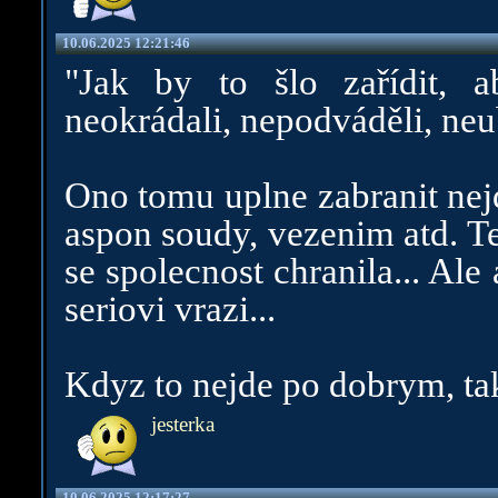
10.06.2025 12:21:46
"Jak by to šlo zařídit, a
neokrádali, nepodváděli, neub
Ono tomu uplne zabranit nejd
aspon soudy, vezenim atd. Te
se spolecnost chranila... Ale
seriovi vrazi...
Kdyz to nejde po dobrym, tak
jesterka
10.06.2025 12:17:27