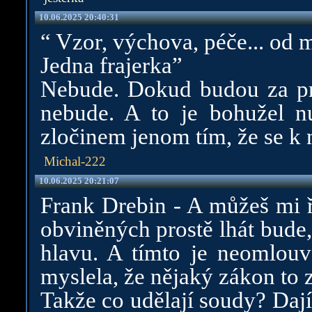
10.06.2025 20:40:31
“ Vzor, výchova, péče... od 
Jedna frajerka”
Nebude. Dokud budou za prav
nebude. A to je bohužel nu
zločinem jenom tím, že se k 
Michal-222
10.06.2025 20:21:07
Frank Drebin - A můžeš mi ř
obviněných prostě lhát bude, 
hlavu. A tímto je neomlouv
myslela, že nějaký zákon to 
Takže co udělají soudy? Daj