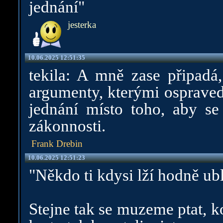
jednání"
jesterka
10.06.2025 12:51:35
tekila: A mně zase připadá,
argumenty, kterými ospraved
jednání místo toho, aby se
zákonnosti.
Frank Drebin
10.06.2025 12:51:23
"Někdo ti kdysi lží hodně ubl
Stejne tak se muzeme ptat, k