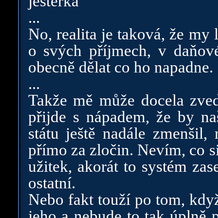
jesterka"
...
No, realita je taková, že m
o svých příjmech, v daňové
obecně dělat co ho napadne.
...
Takže mě může docela zved
přijde s nápadem, že by naš
státu ještě nadále zmenšil,
přímo za zločin. Nevím, co s
užitek, akorát to systém za
ostatní.
Nebo fakt touží po tom, kdy
jeho a nebude to tak úplně 