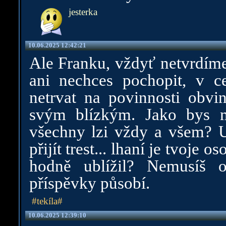
jesterka
10.06.2025 12:42:21
Ale Franku, vždyť netvrdíme,
ani nechces pochopit, v c
netrvat na povinnosti obvi
svým blízkým. Jako bys mě
všechny lzi vždy a všem? U
přijít trest... lhaní je tvoje 
hodně ublížil? Nemusíš 
příspěvky působí.
#tekíla#
10.06.2025 12:39:10