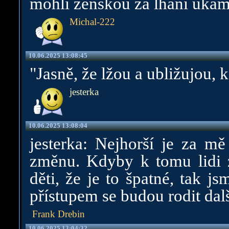
mohli ženskou za lhaní uk
Michal-222
10.06.2025 13:08:45
"Jasně, že lžou a ubližujou,
jesterka
10.06.2025 13:08:04
jesterka: Nejhorší je za mě
změnu. Kdyby k tomu lidi zm
děti, že je to špatné, tak 
přístupem se budou rodit dalš
Frank Drebin
10.06.2025 13:04:32