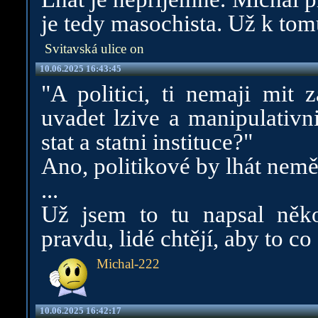
je tedy masochista. Už k to
Svitavská ulice on
10.06.2025 16:43:45
"A politici, ti nemaji mi
uvadet lzive a manipulativn
stat a statni instituce?"
Ano, politikové by lhát neměli
...
Už jsem to tu napsal několi
pravdu, lidé chtějí, aby to co 
Michal-222
10.06.2025 16:42:17