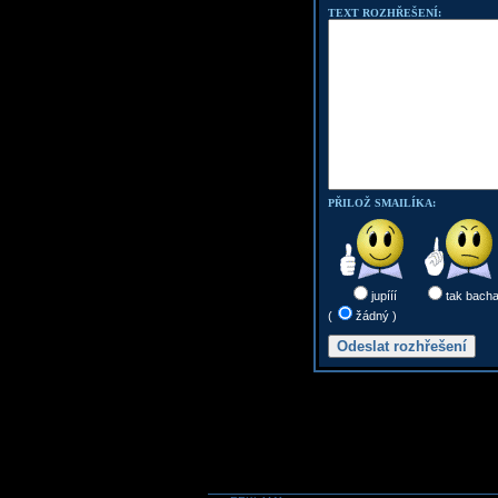
TEXT ROZHŘEŠENÍ:
PŘILOŽ SMAILÍKA:
jupííí
tak bach
(
žádný )