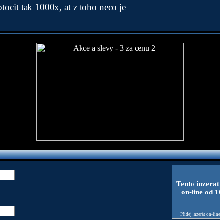
 otocit tak 1000x, at z toho neco je
Tento inzerat
on-line od 
Přidej inzerát on-lin