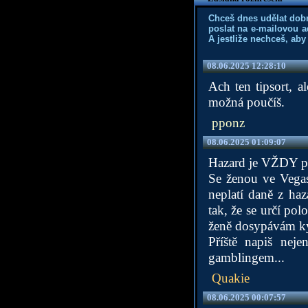
Chceš dnes udělat dob
poslat na e-mailovou a
A jestliže nechceš, aby
08.06.2025 12:28:10
Ach ten tipsort, a
možná poučíš.
pponz
08.06.2025 01:09:07
Hazard je VŽDY p
Se ženou ve Vegas
neplatí daně z haz
tak, že se určí pol
ženě dosypávám kýb
Příště napiš neje
gamblingem...
Quakie
08.06.2025 00:07:57