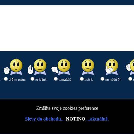
a
držím palec
to je fuk
tumáááš
ach jo
no nééé ?!
Změňte svoje cookies preference
Slevy do obchodu...
NOTINO
...aktuálně.