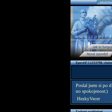
REGISTR
Zpověď č.1253790, vlože
Poslal jsem si po d
no spokojenost:)
HezkyVecer
Zaslaná rozhřešení