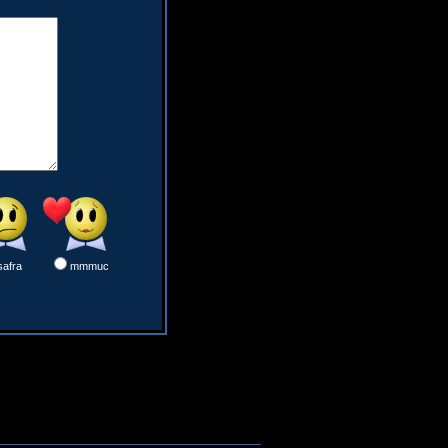
safra
mmmuc