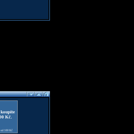
 koupíte
100 Kč.
e od 100 Kč