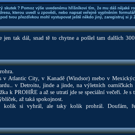
rý skutek ? Pomoz výše uvedenému hříšníkovi tím, že mu dáš nějaké r
dresu, kterou uvedl u zpovědi, nebo napsat veřejně vyplněním formuláře
 pod tvou přezdívkou mohl vystupovat ještě někdo jiný, zaregistruj si ji
le jen tak dál, snad tě to chytne a pošlel tam dalších 30
rohra.
 v Atlantic City, v Kanadě (Windsor) mebo v Mexickýc
ardu.. v Detroitu, jinde a jinde, na výletních oarníčkách 
ožka k PROHŘE a až se utratí jde se speciální večeři. Je s
líček, až taká spokojnost.
n kolik si vyhrál, ale taky kolik prohrál. Doufám, ř