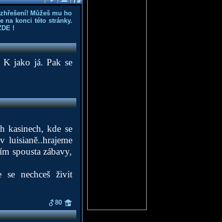
ozhřešení! Můžeš mu ho
 na konci této stránky.
ZDE
!
0 K jako já. Pak se
h kasinech, kde se
v luisianě..hrajeme
 tím spousta zábavy,
e se nechceš živit
80