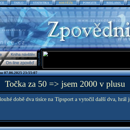
ACE
TABLO
STATISTIKA
SOUTĚŽE
POMOZTE
REKLAMA
no 07.06.2025 23:55:07
Točka za 50 => jsem 2000 v plusu
louhé době dva tisíce na Tipsport a vytočil další dva, hrál