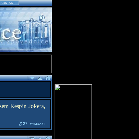
KONTAKT
 jsem Respin Jokera,
27
VYMAZAT