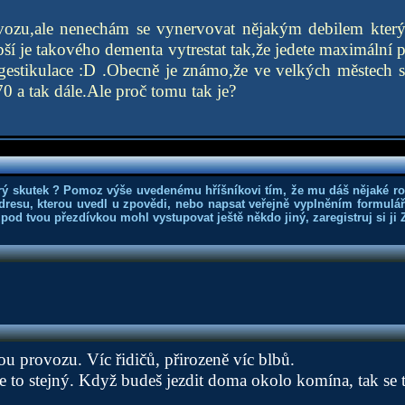
vozu,ale nenechám se vynervovat nějakým debilem který
pší je takového dementa vytrestat tak,že jedete maximální 
 gestikulace :D .Obecně je známo,že ve velkých městech 
0 a tak dále.Ale proč tomu tak je?
rý skutek ? Pomoz výše uvedenému hříšníkovi tím, že mu dáš nějaké r
dresu, kterou uvedl u zpovědi, nebo napsat veřejně vyplněním formuláře
 pod tvou přezdívkou mohl vystupovat ještě někdo jiný, zaregistruj si ji
ou provozu. Víc řidičů, přirozeně víc blbů.
e to stejný. Když budeš jezdit doma okolo komína, tak se ti