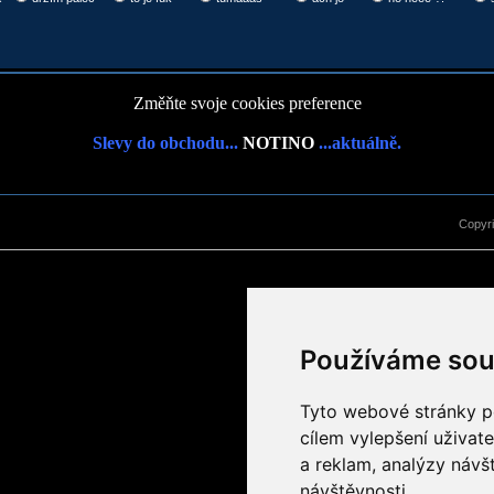
Změňte svoje cookies preference
Slevy do obchodu...
NOTINO
...aktuálně.
Copyr
Používáme sou
Tyto webové stránky po
cílem vylepšení uživat
a reklam, analýzy návš
návštěvnosti.