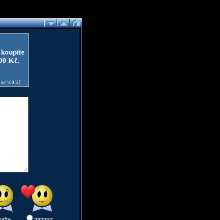
 koupíte
100 Kč.
e od 100 Kč
safra
mmmuc