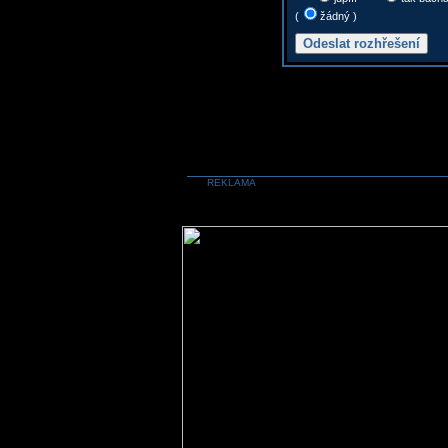
(
žádný )
REKLAMA