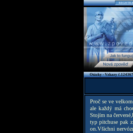
REGISTR
Otázky - Vzkazy č.124367
Proč se ve velkom
ale každý má chou
Stojím na červené,
typ pitchuse pak
on.Všichni nervóz