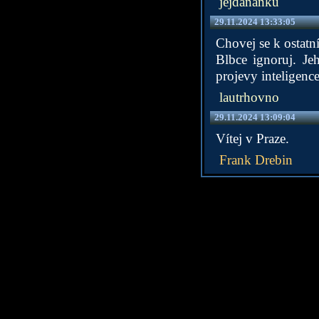
jejdanánku
29.11.2024 13:33:05
Chovej se k ostatn
Blbce ignoruj. Je
projevy inteligence
lautrhovno
29.11.2024 13:09:04
Vítej v Praze.
Frank Drebin