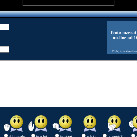
Tento inzerat
on-line od 
Přidej inzerát on-lin
a
držím palec
to je fuk
tumáááš
ach jo
no nééé ?!