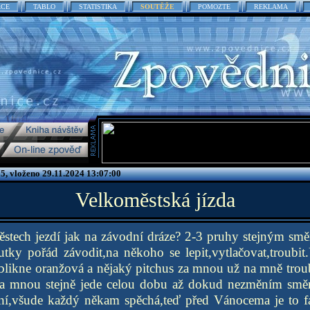
ACE
TABLO
STATISTIKA
SOUTĚŽE
POMOZTE
REKLAMA
5, vloženo 29.11.2024 13:07:00
Velkoměstská jízda
ěstech jezdí jak na závodní dráze? 2-3 pruhy stejným smě
tky pořád závodit,na někoho se lepit,vytlačovat,troubit
blikne oranžová a nějaký pitchus za mnou už na mně troub
 za mnou stejně jede celou dobu až dokud nezměním smě
ní,všude každý někam spěchá,teď před Vánocema je to fak