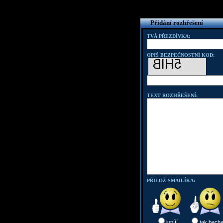
Přidání rozhřešení
TVÁ PŘEZDÍVKA:
OPIŠ BEZPEČNOSTNÍ KOD:
TEXT ROZHŘEŠENÍ:
PŘILOŽ SMAILÍKA:
jupííí
tak bach