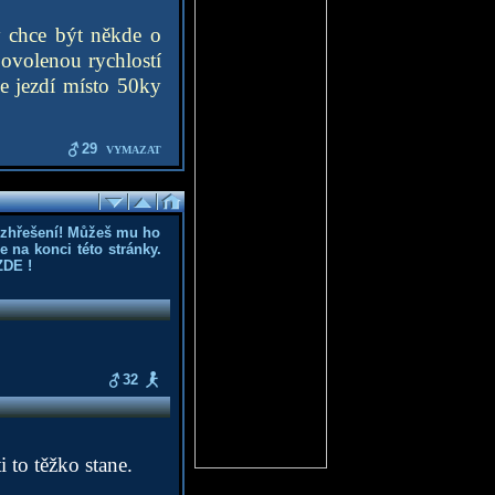
 chce být někde o
povolenou rychlostí
se jezdí místo 50ky
29
VYMAZAT
ozhřešení! Můžeš mu ho
 na konci této stránky.
ZDE
!
32
 to těžko stane.