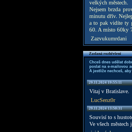
velkých městech.
Nejsem brzda pro
minutu dřív. Nejle
a to pak vidíte ty
60. A místo 60ky 7
Zazvukumrdani
Zaslaná rozhřešení
Chceš dnes udělat dob
poslat na e-mailovou a
A jestliže nechceš, aby
29.11.2024 19:55:11
Vitaj v Bratislave.
LucSenz0r
29.11.2024 13:50:31
Souvisí to s hustot
Ve všech městech j