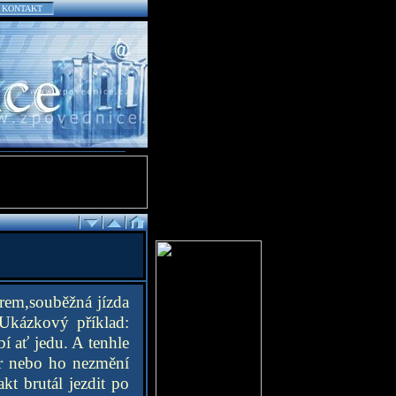
KONTAKT
rem,souběžná jízda
.Ukázkový příklad:
í ať jedu. A tenhle
r nebo ho nezmění
t brutál jezdit po