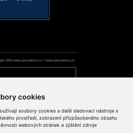
ight 2003 www.zpovednice.cz + www.spovednica.sk
bory cookies
užívají soubory cookies a další sledovací nástroje s
elského prostředí, zobrazení přizpůsobeného obsahu
těvnosti webových stránek a zjištění zdroje