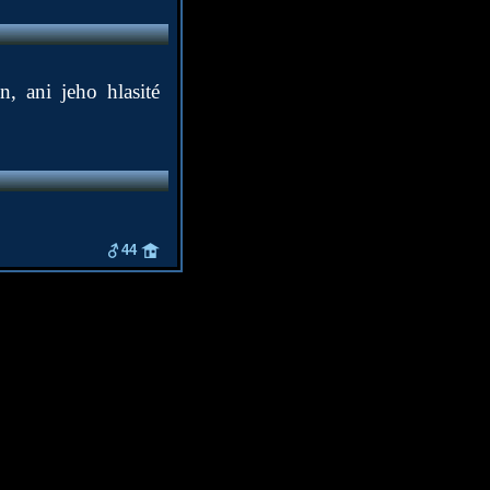
, ani jeho hlasité
44