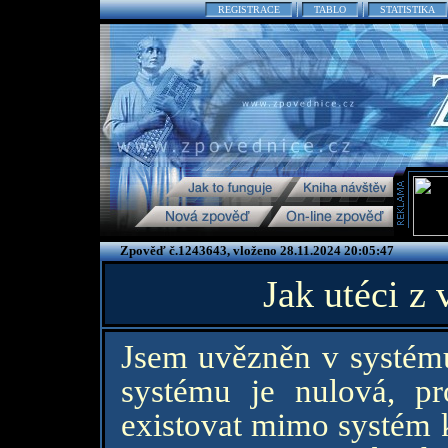
REGISTRACE
TABLO
STATISTIKA
Zpověď č.1243643, vloženo 28.11.2024 20:05:47
Jak utéci z
Jsem uvězněn v systému
systému je nulová, 
existovat mimo systém k