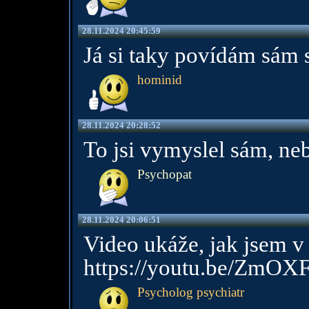
28.11.2024 20:45:59
Já si taky povídám sám 
hominid
28.11.2024 20:28:52
To jsi vymyslel sám, neb
Psychopat
28.11.2024 20:06:51
Video ukáže, jak jsem 
https://youtu.be/ZmO
Psycholog psychiatr