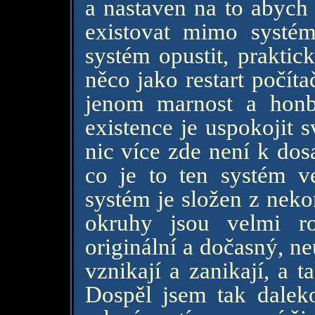
a nastaven na to abych
existovat mimo systém
systém opustit, praktic
něco jako restart počíta
jenom marnost a honb
existence je uspokojit s
nic více zde není k dos
co je to ten systém 
systém je složen z nek
okruhy jsou velmi r
originální a dočasný, n
vznikají a zanikají, a ta
Dospěl jsem tak dale