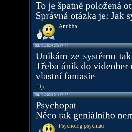
To je špatně položená ot
Správná otázka je: Jak 
Antibha
28.11.2024 23:17:56
Unikám ze systému tak 
Třeba únik do videoher
vlastní fantasie
Ujo
28.11.2024 21:17:38
Psychopat
Něco tak geniálního nem
Psycholog psychiatr