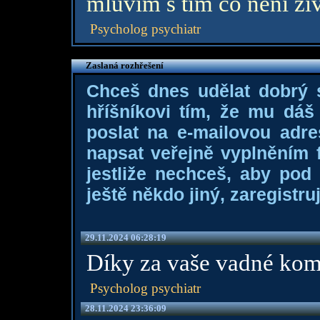
mluvím s tím co není ži
Psycholog psychiatr
Zaslaná rozhřešení
Chceš dnes udělat dobrý
hříšníkovi tím, že mu dá
poslat na e-mailovou adre
napsat veřejně vyplněním f
jestliže nechceš, aby pod
ještě někdo jiný, zaregistruj
29.11.2024 06:28:19
Díky za vaše vadné kom
Psycholog psychiatr
28.11.2024 23:36:09