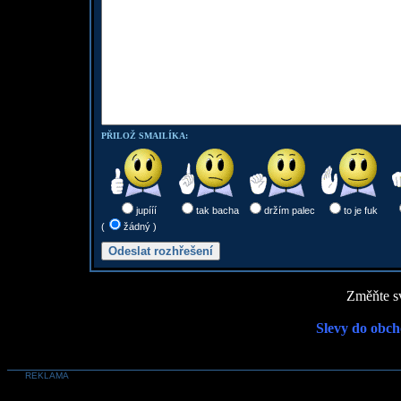
PŘILOŽ SMAILÍKA:
jupííí
tak bacha
držím palec
to je fuk
(
žádný )
Změňte sv
Slevy do obch
REKLAMA