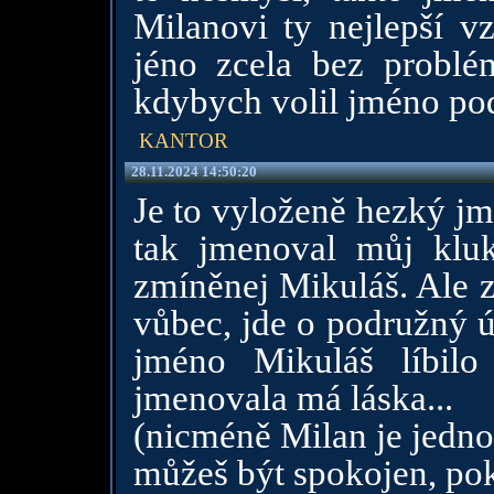
Milanovi ty nejlepší v
jéno zcela bez probl
kdybych volil jméno pod
KANTOR
28.11.2024 14:50:20
Je to vyloženě hezký jm
tak jmenoval můj kluk
zmíněnej Mikuláš. Ale z
vůbec, jde o podružný úd
jméno Mikuláš líbil
jmenovala má láska...
(nicméně Milan je jedno
můžeš být spokojen, pok