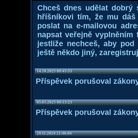
Chceš dnes udělat dobrý
hříšníkovi tím, že mu dá
poslat na e-mailovou adre
napsat veřejně vyplněním f
jestliže nechceš, aby pod
ještě někdo jiný, zaregistruj
14.10.2025 09:45:53
Příspěvek porušoval zákony
05.05.2025 09:13:23
Příspěvek porušoval zákony
29.11.2024 21:46:04