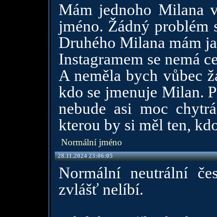
Mám jednoho Milana v 
jméno. Žádný problém s 
Druhého Milana mám jak
Instagramem se nemá cen
A neměla bych vůbec ž
kdo se jmenuje Milan. P
nebude asi moc chytrá,
kterou by si měl ten, kdo
Normální jméno
28.11.2024 23:06:05
Normální neutrální č
zvlášť nelíbí.