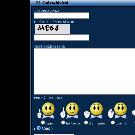
Přidání rozhřešení
TVÁ PŘEZDÍVKA:
OPIŠ BEZPEČNOSTNÍ KOD:
TEXT ROZHŘEŠENÍ:
PŘILOŽ SMAILÍKA:
jupííí
tak bacha
držím palec
to je fuk
(
žádný )