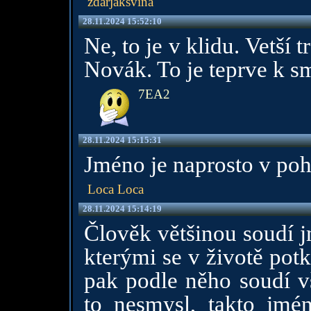
zdarjaksviňa
28.11.2024 15:52:10
Ne, to je v klidu. Vetší 
Novák. To je teprve k s
7EA2
28.11.2024 15:15:31
Jméno je naprosto v po
Loca Loca
28.11.2024 15:14:19
Člověk většinou soudí j
kterými se v životě pot
pak podle něho soudí vš
to nesmysl, takto jm