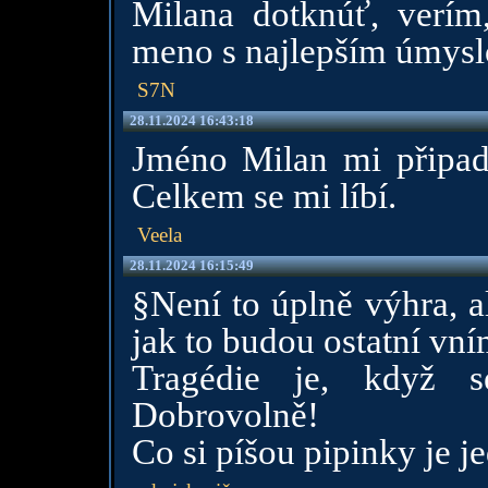
Milana dotknúť, verím
meno s najlepším úmys
S7N
28.11.2024 16:43:18
Jméno Milan mi připad
Celkem se mi líbí.
Veela
28.11.2024 16:15:49
§Není to úplně výhra, al
jak to budou ostatní vní
Tragédie je, když s
Dobrovolně!
Co si píšou pipinky je j