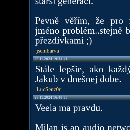
starší generací.
Pevně věřím, že pro
jméno problém..stejně b
přezdívkami ;)
jsembarva
28.11.2024 19:54:41
Stále lepšie, ako každ
Jakub v dnešnej dobe.
LucSenz0r
28.11.2024 16:49:35
Veela ma pravdu.
Milan is an audio netwo