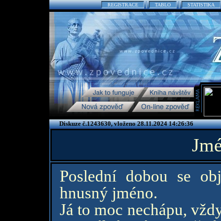
REGISTRACE
TABLO
STATISTIKA
Diskuze č.1243630, vloženo 28.11.2024 14:26:36
Jmé
Poslední dobou se obj
hnusný jméno.
Já to moc nechápu, vžd