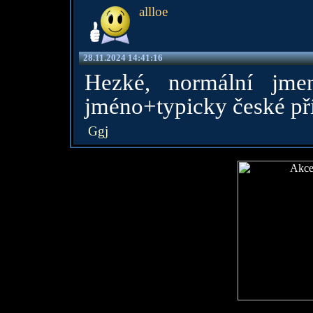
allloe
28.11.2024 14:41:16
Hezké, normální jme
jméno+typicky české př
Ggj