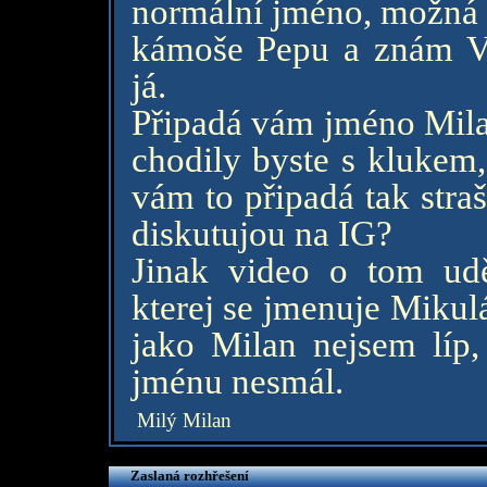
normální jméno, možná 
kámoše Pepu a znám Vla
já.
Připadá vám jméno Mila
chodily byste s klukem,
vám to připadá tak stra
diskutujou na IG?
Jinak video o tom udě
kterej se jmenuje Mikulá
jako Milan nejsem líp,
jménu nesmál.
Milý Milan
Zaslaná rozhřešení