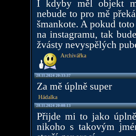
I kdyby měl objekt m
nebude to pro mě překáž
šmankote. A pokud toto 
na instagramu, tak bude
žvásty nevyspělých pube
Archivářka
28.11.2024 20:33:37
Za mě úplně super
Hádalka
28.11.2024 20:08:13
Přijde mi to jako úpln
nikoho s takovým jmé