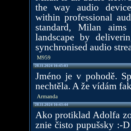
the way audio device
within professional au
standard, Milan aims
landscape by deliverin
synchronised audio stre
M959
28.11.2024 16:45:03
Jméno je v pohodě. Spí
nechtěla. A že vídám fak
Armanda
28.11.2024 16:43:44
Ako protiklad Adolfa zo
znie čisto pupušsky :-