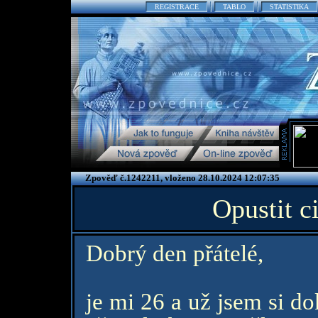
REGISTRACE
TABLO
STATISTIKA
Zpověď č.1242211, vloženo 28.10.2024 12:07:35
Opustit ci
Dobrý den přátelé,
je mi 26 a už jsem si d