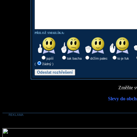
PŘILOŽ SMAILÍKA:
jupííí
tak bacha
držím palec
to je fuk
(
žádný )
Změňte sv
Slevy do obch
REKLAMA