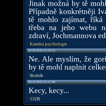
Jinak možná by tě mohl
Případně konkrétněji Iv
tě mohlo zajímat, řík
třeba na jeho webu n
zdraví, Jochmannova ed.
Katedra psychologie
28.10.2024 12:35:51
Ne. Ale myslím, že gori
by tě mohl naplnit celke
školník
28.10.2024 12:17:08
Kecy, kecy...
132B