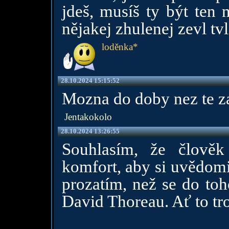
jdeš, musíš ty být ten 
nějakej zhulenej zevl tvl
loděnka*
28.10.2024 15:15:52
Mozna do doby nez te za
Jentakokolo
28.10.2024 13:26:55
Souhlasím, že člověk 
komfort, aby si uvědomi
prozatím, než se do toh
David Thoreau. Ať to tro