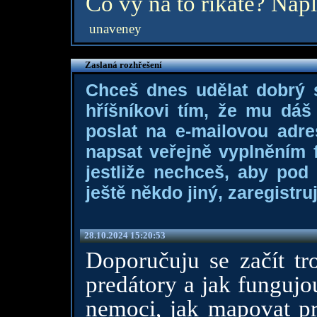
Co vy na to říkáte? Napl
unaveney
Zaslaná rozhřešení
Chceš dnes udělat dobrý
hříšníkovi tím, že mu dá
poslat na e-mailovou adre
napsat veřejně vyplněním f
jestliže nechceš, aby pod
ještě někdo jiný, zaregistruj
28.10.2024 15:20:53
Doporučuju se začít tr
predátory a jak fungujou
nemoci, jak mapovat pr