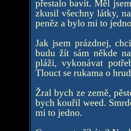
přestalo bavit. Měl jse
zkusil všechny látky, n
peněz a bylo mi to jedno
Jak jsem prázdnej, chc
budu žít sám někde na 
pláži, vykonávat potře
Tlouct se rukama o hruď
Žral bych ze země, pěst
bych kouřil weed. Smrdě
mi to jedno.