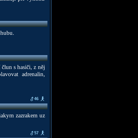
 hubu.
člun s hasiči, z něj
avovat adrenalin,
46
nejakym zazrakem uz
57