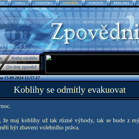
ACE
TABLO
STATISTIKA
SOUTĚŽE
POMOZTE
REKLAMA
no 15.09.2024 12:57:17
Koblihy se odmítly evakuovat
omoc.
 že maj koblihy už tak různé výhody, tak se bude z mých
 měli být zbaveni volebního práva.