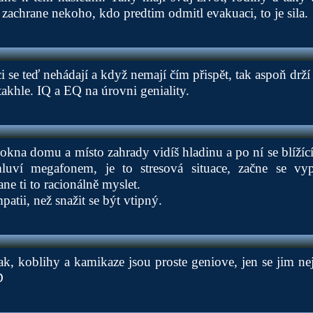
 zachrane nekoho, kdo predtim odmitl evakuaci, to je sila.
i se teď nehádají a když nemají čím přispět, tak aspoň drží
takhle. IQ a EQ na úrovni geniality.
kna domu a místo zahrady vidíš hladinu a po ní se blížící 
uví megafonem, je to stresová situace, začne se vypl
ane ti to racionálně myslet.
atii, než snažit se být vtipný.
ak, koblihy a kamikaze jsou proste geniove, jen se jim 
D