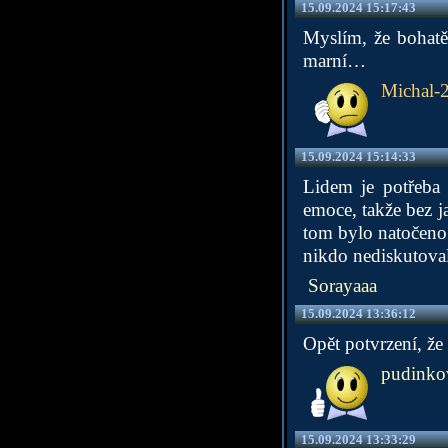
15.09.2024 15:17:43
Myslím, že bohatě 
marní…
Michal-
15.09.2024 15:14:33
Lidem je potřeba t
emoce, takže bez ja
tom bylo natočeno 
nikdo nediskutoval
Sorayaaa
15.09.2024 13:36:12
Opět potvrzení, že 
pudinkov
15.09.2024 13:33:29