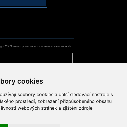
ight 2003 www.zpovednice.cz + www.spovednica.sk
bory cookies
užívají soubory cookies a další sledovací nástroje s
elského prostředí, zobrazení přizpůsobeného obsahu
těvnosti webových stránek a zjištění zdroje