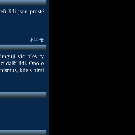
ří lidi jsou prostě
44
fungují víc přes ty
zí další lidi. Ono o
unismus, kde s nimi