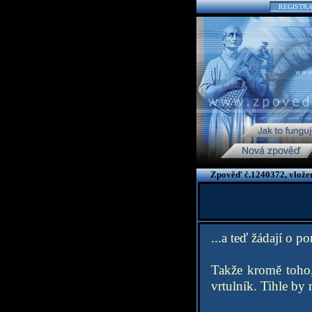
REGISTR
Zpověď č.1240372, vlože
...a teď žádají o p
Takže kromě toho,
vrtulník. Tihle by