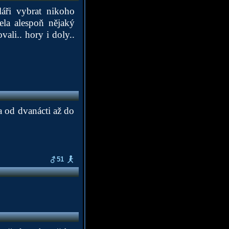
áři vybrat nikoho
ela alespoň nějaký
vali.. hory i doly..
 od dvanácti až do
51