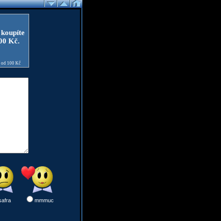
 koupíte
100 Kč.
e od 100 Kč
safra
mmmuc