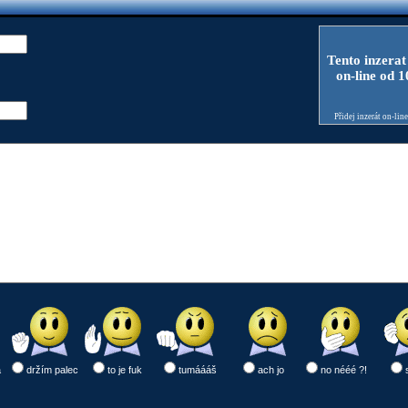
Tento inzerat
on-line od 
Přidej inzerát on-lin
a
držím palec
to je fuk
tumáááš
ach jo
no nééé ?!