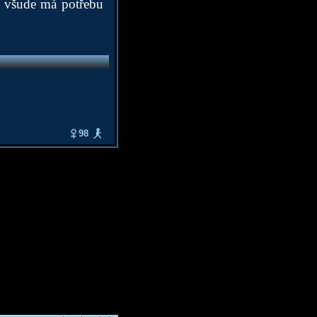
co všude má potřebu
98