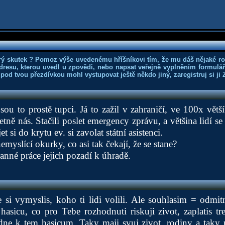
rý skutek ? Pomoz výše uvedenému hříšníkovi tím, že mu dáš nějaké r
dresu, kterou uvedl u zpovědi, nebo napsat veřejně vyplněním formuláře
 pod tvou přezdívkou mohl vystupovat ještě někdo jiný, zaregistruj si ji
sou to prostě tupci. Já to zažil v zahraničí, ve 100x vět
etně nás. Stačili poslet emergency zprávu, a většina lidí 
et si do krytu ev. si zavolat státní asistenci.
emyslící okurky, co asi tak čekají, že se stane?
anné práce jejich pozadí k úhradě.
e si vymyslis, koho ti lidi volili. Ale souhlasim = odmi
asicu, co pro Tebe rozhodnuti riskuji zivot, zaplatis t
dne k tem hasicum. Taky maji svuj zivot, rodiny a taky 