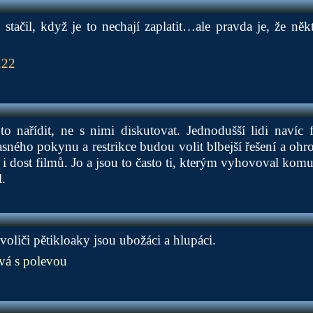
stačil, když je to nechají zaplatit…ale pravda je, že někte
222
o nařídit, ne s nimi diskutovat. Jednodušší lidi navíc 
sného pokynu a restrikce budou volit blbejší řešení a ohro
i dost filmů. Jo a jsou to často ti, kterým vyhovoval kom
.
voliči pětikloaky jsou ubožáci a hlupáci.
á s polevou