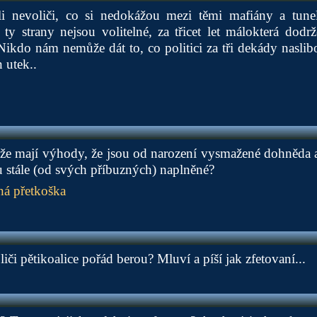
i nevoliči, co si nedokážou mezi těmi mafiány a tunel
y strany nejsou volitelné, za třicet let málokterá dodrž
Nikdo nám nemůže dát to, co politici za tři dekády naslibo
n utek..
 že mají výhody, že jsou od narození vysmažené dohněda a
stále (od svých příbuzných) naplněné?
ná přetkoška
oliči pětikoalice pořád berou? Mluví a píší jak zfetovaní...