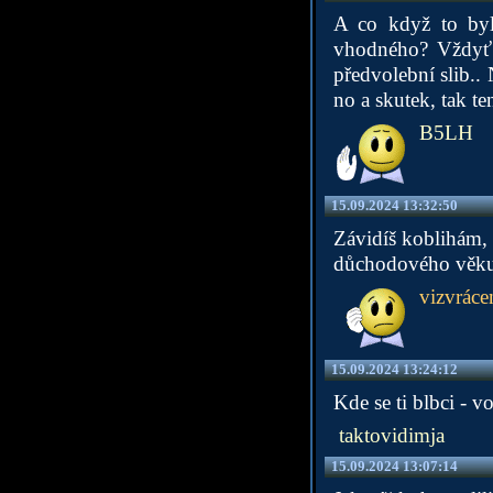
A co když to byl
vhodného? Vždyť t
předvolební slib.. 
no a skutek, tak te
B5LH
15.09.2024 13:32:50
Závidíš koblihám,
důchodového věku 
vizvráce
15.09.2024 13:24:12
Kde se ti blbci - v
taktovidimja
15.09.2024 13:07:14