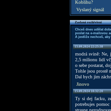
Koblihu?
Vyslaný signál
Zaslaná rozhřešení
Chceš dnes udělat dob
poslat na e-mailovou a
A jestliže nechceš, aby
15.09.2024 22:25:38
modrá svině: Ne, j
2,5 milionu lidí vč
o sebe postarat, doj
Tohle jsou prostě n
Dal bych jim záchr
Jinovo
15.09.2024 18:32:20
Ty si dej facku, z
potrebujes pomoc h
strasne nezodpove