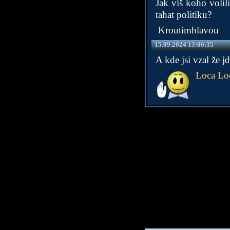
Jak víš koho volil
tahat politiku?
Kroutimhlavou
15.09.2024 13:06:35
A kde jsi vzal že 
Loca Lo