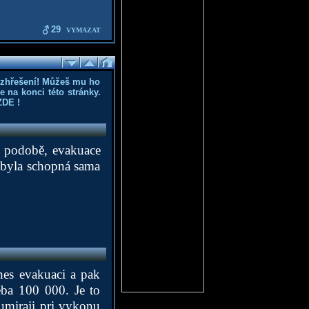
29
VYMAZAT
ozhřešení! Můžeš mu ho
 na konci této stránky.
ZDE
!
ší podobě, evakuace
se byla schopná sama
tnes evakuaci a pak
reba 100 000. Je to
umiraji pri vykonu