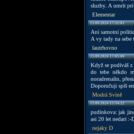
sluzby. A umrit pri
Elementar
15.09.2024 17:32:01
Ani samotní politic
A vy tady na sebe 
lautrhovno
15.09.2024 17:05:00
Když se podíváš z o
do tebe někdo ml
noradrenalin, přest
Doporučuji spíš emp
Modrá Svině
15.09.2024 15:54:22
pudinkova: jak jin
asi 20 let nedari :-
nejaky D