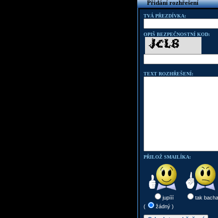
Přidání rozhřešení
TVÁ PŘEZDÍVKA:
OPIŠ BEZPEČNOSTNÍ KOD:
TEXT ROZHŘEŠENÍ:
PŘILOŽ SMAILÍKA:
jupííí
tak bach
(
žádný )