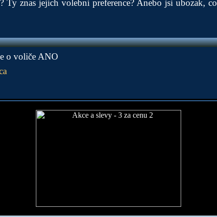
i? Ty znas jejich volebni preference? Anebo jsi ubozak, 
jde o voliče ANO
ca