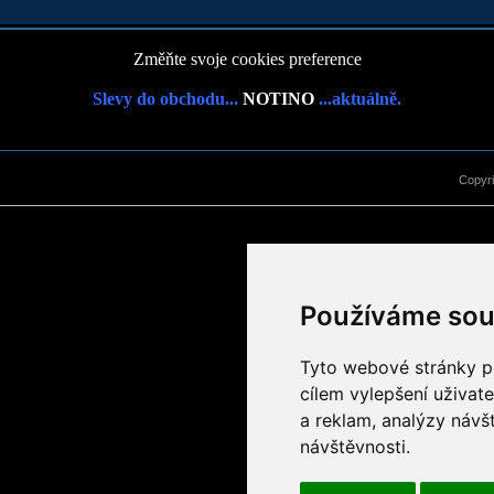
Změňte svoje cookies preference
Slevy do obchodu...
NOTINO
...aktuálně.
Copyr
Používáme sou
Tyto webové stránky po
cílem vylepšení uživat
a reklam, analýzy návš
návštěvnosti.