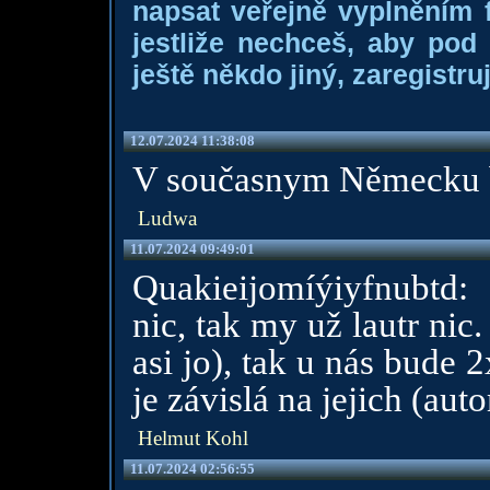
napsat veřejně vyplněním f
jestliže nechceš, aby pod
ještě někdo jiný, zaregistruj
12.07.2024 11:38:08
V současnym Německu byc
Ludwa
11.07.2024 09:49:01
Quakieijomíýiyfnubt
nic, tak my už lautr nic
asi jo), tak u nás bude
je závislá na jejich (au
Helmut Kohl
11.07.2024 02:56:55