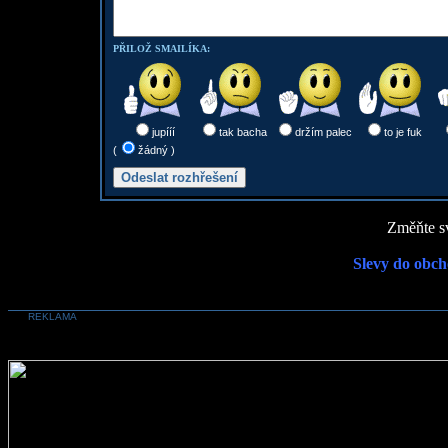
PŘILOŽ SMAILÍKA:
jupííí
tak bacha
držím palec
to je fuk
(
žádný )
Změňte sv
Slevy do obch
REKLAMA