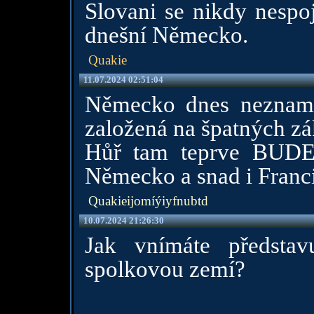
Slovani se nikdy nespo
dnešní Německo.
Quakie
11.07.2024 02:51:04
Německo dnes nezname
založená na špatných zá
Hůř tam teprve BUDE.
Německo a snad i Fran
Quakieijomíýiyfnubtd
10.07.2024 21:26:30
Jak vnímáte předsta
spolkovou zemí?