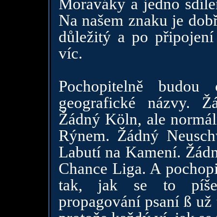
Moraváky a jedno sdíle
Na našem znaku je dobře
důležitý a po připojen
víc.
Pochopitelně budou 
geografické názvy. Ž
Žádný Köln, ale normáln
Rýnem. Žádný Neuschw
Labutí na Kamení. Žádn
Chance Liga. A pochopit
tak, jak se to píš
propagování psaní ß už 