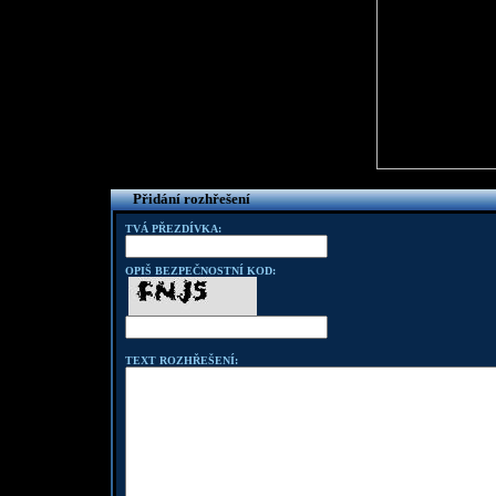
Přidání rozhřešení
TVÁ PŘEZDÍVKA:
OPIŠ BEZPEČNOSTNÍ KOD:
TEXT ROZHŘEŠENÍ: