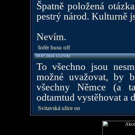
Špatně položená otázka
pestrý národ. Kulturně
Nevím.
šofér busu off
10.07.2024 13:25:02
To všechno jsou nesm
možné uvažovat, by b
všechny Němce (a ta
odtamtud vystěhovat a d
Svitavská ulice on