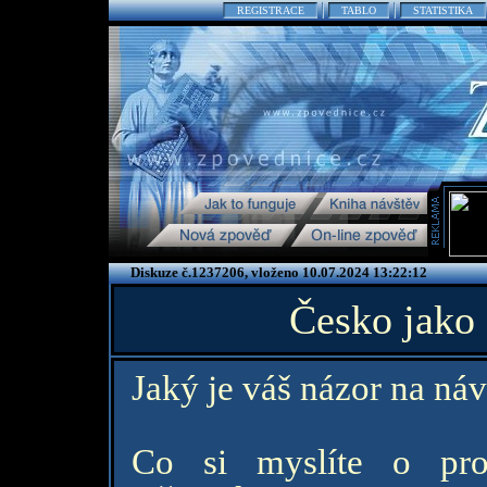
REGISTRACE
TABLO
STATISTIKA
Diskuze č.1237206, vloženo 10.07.2024 13:22:12
Česko jako
Jaký je váš názor na ná
Co si myslíte o pro