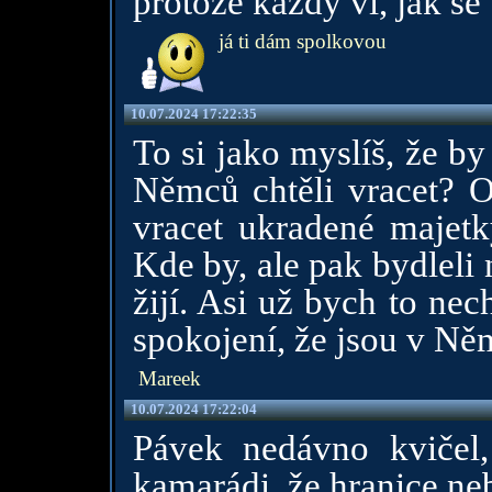
protože každý ví, jak se 
já ti dám spolkovou
10.07.2024 17:22:35
To si jako myslíš, že b
Němců chtěli vracet? Ot
vracet ukradené majetk
Kde by, ale pak bydleli 
žijí. Asi už bych to nec
spokojení, že jsou v Ně
Mareek
10.07.2024 17:22:04
Pávek nedávno kvičel
kamarádi, že hranice ne