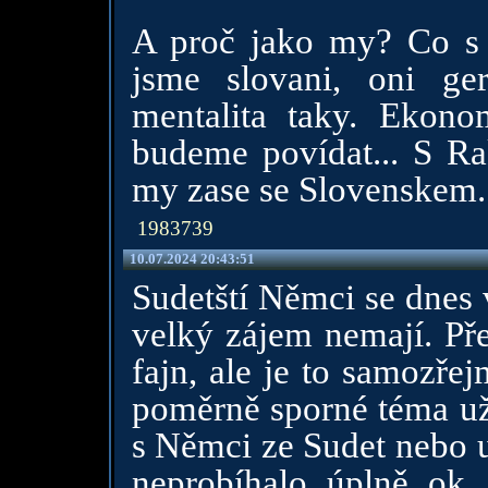
A proč jako my? Co 
jsme slovani, oni ge
mentalita taky. Ekono
budeme povídat... S Ra
my zase se Slovenskem.
1983739
10.07.2024 20:43:51
Sudetští Němci se dnes 
velký zájem nemají. Př
fajn, ale je to samozřej
poměrně sporné téma už
s Němci ze Sudet nebo 
neprobíhalo úplně ok