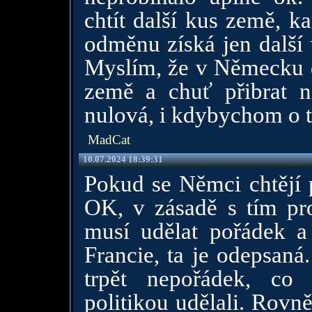
chtít další kus země, k
odměnu získá jen další
Myslím, že v Německu d
země a chuť přibrat 
nulová, i kdybychom o t
MadCat
10.07.2024 18:39:31
Pokud se Němci chtějí p
OK, v zásadě s tím pr
musí udělat pořádek a
Francie, ta je odepsan
trpět nepořádek, co
politikou udělali. Rov