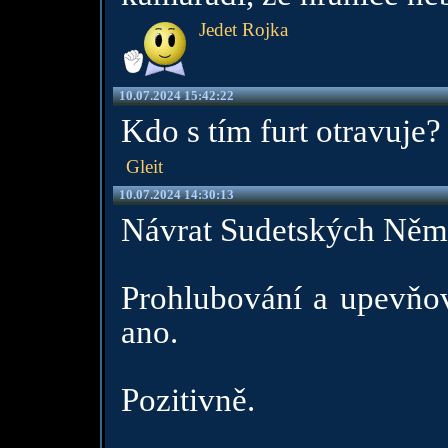
Jedet Rojka
10.07.2024 15:42:22
Kdo s tím furt otravuje?
Gleit
10.07.2024 14:30:13
Návrat Sudetských Němc
Prohlubování a upevňo
ano.
Pozitivně.