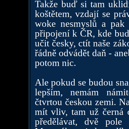
Takže buď si tam uklid
koštětem, vzdají se prá
woke nesmyslů a pak 
připojení k ČR, kde bu
učit česky, ctít naše zá
řádně odvádět daň - ane
potom nic.
Ale pokud se budou snaži
lepším, nemám námit
čtvrtou českou zemi. Na
mít vliv, tam už černá 
předělávat, dvě pole