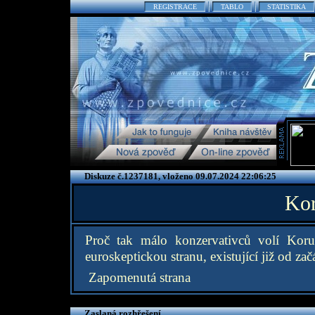
REGISTRACE
TABLO
STATISTIKA
Diskuze č.1237181, vloženo 09.07.2024 22:06:25
Kor
Proč tak málo konzervativců volí Kor
euroskeptickou stranu, existující již od z
Zapomenutá strana
Zaslaná rozhřešení