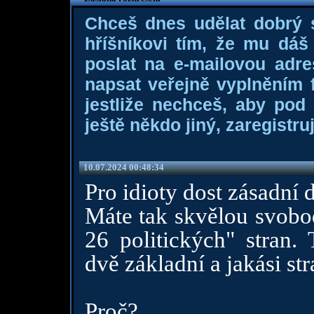
Chceš dnes udělat dobrý
hříšníkovi tím, že mu dá
poslat na e-mailovou adre
napsat veřejně vyplněním f
jestliže nechceš, aby pod
ještě někdo jiný, zaregistruj
10.07.2024 00:48:34
Pro idioty dost zásadní 
Máte tak skvělou svobo
26 politických" stran
dvě základní a jakási st
Proč?