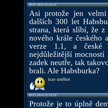
09.07.2024 22:19:43
Asi protože jen velmi
dalších 300 let Habsbu
strana, která slíbí, že
nového krále českého a
verze 1.1, a české 
nejdůležitější mocností
zadek neutře, tak takov
brali. Ale Habsburka?
tuze směšné
09.07.2024 22:14:59
Protože je to úplně dem