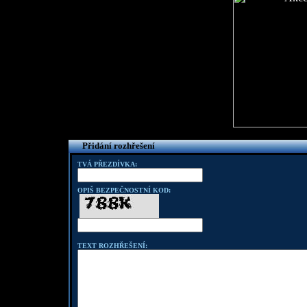
Přidání rozhřešení
TVÁ PŘEZDÍVKA:
OPIŠ BEZPEČNOSTNÍ KOD:
TEXT ROZHŘEŠENÍ: