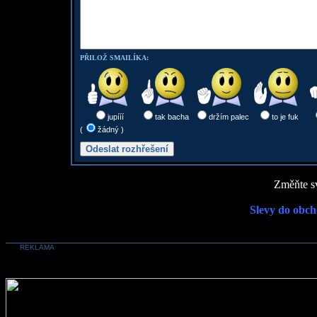
PŘILOŽ SMAILÍKA:
jupííí
tak bacha
držím palec
to je fuk
(
žádný )
Změňte sv
Slevy do obch
REKLAMA