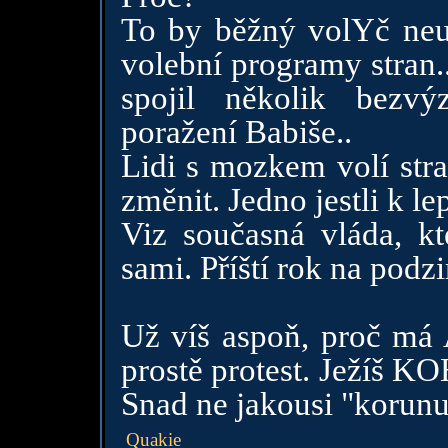
To by běžný volYč neuh
volební programy stran.
spojil několik bezv
poražení Babiše..
Lidi s mozkem volí stra
změnit. Jedno jestli k l
Viz současná vláda, kt
sami. Příští rok na podz
Už víš aspoň, proč má
prostě protest. Ježíš K
Snad ne jakousi "korun
Quakie