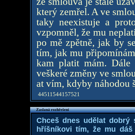
že smlouva je stále uza
který zemřel. A ve smlou
taky neexistuje a pro
vzpomněl, že mu neplatí
po mě zpětně, jak by s
tím, jak mu připomínám 
kam platit mám. Dále 
veškeré změny ve smlouv
at vím, kdyby náhodou š
44511544157521
Zaslaná rozhřešení
Chceš dnes udělat dobrý
hříšníkovi tím, že mu dá