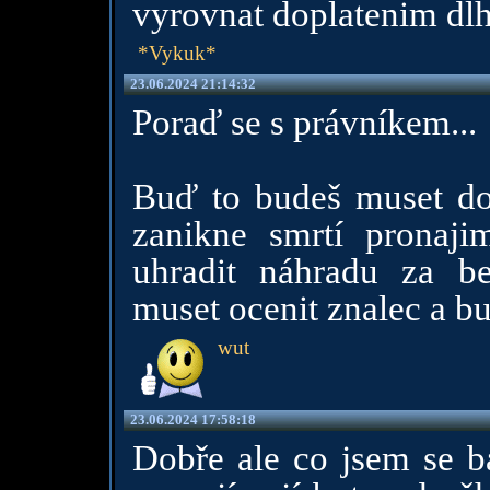
vyrovnat doplatenim dlh
*Vykuk*
23.06.2024 21:14:32
Poraď se s právníkem...
Buď to budeš muset do
zanikne smrtí pronajim
uhradit náhradu za b
muset ocenit znalec a bud
wut
23.06.2024 17:58:18
Dobře ale co jsem se ba