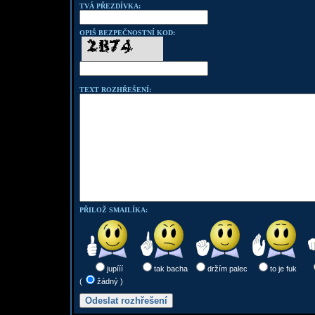
TVÁ PŘEZDÍVKA:
OPIŠ BEZPEČNOSTNÍ KOD:
TEXT ROZHŘEŠENÍ:
PŘILOŽ SMAILÍKA:
jupííí
tak bacha
držím palec
to je fuk
(
žádný )