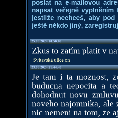
poslat na e-mailovou adre
napsat veřejně vyplněním f
jestliže nechceš, aby pod
ještě někdo jiný, zaregistruj
25.06.2024 10:50:00
Zkus to zatím platit v na
Svitavská ulice on
23.06.2024 21:44:40
Je tam i ta moznost, z
buducna nepocita a t
dohodnut novu zmluv
noveho najomnika, ale za
nic nemeni na tom, ze a