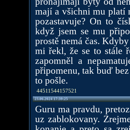
pronajímají byty od něh
mají a všichni mu platí
pozastavuje? On to čís
když jsem se mu připom
prostě nemá čas. Kdyby t
mi řekl, že se to stále
zapomněl a nepamatuj
připomenu, tak buď bez
to pošle.
44511544157521
23.06.2024 17:39:25
Guru ma pravdu, pretoze
uz zablokovany. Zrejme
konanie a preto sa zre