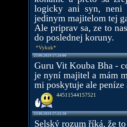
logicky ani syn, neni
jedinym majitelom tej g
Ale priprav sa, ze to na
do poslednej koruny.
*Vykuk*
23.06.2024 17:24:00
Guru Vit Kouba Bha - co
je nyní majitel a mám m
mi poskytuje ale peníze 
44511544157521
23.06.2024 17:22:58
Selský rozum říká, že to