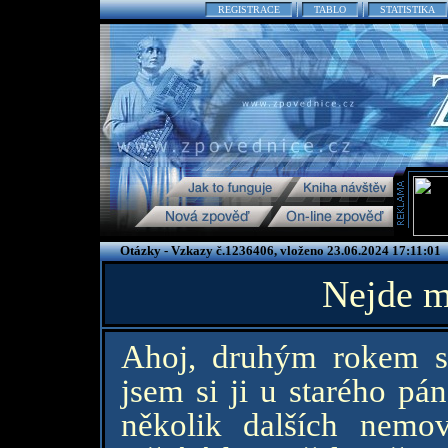
REGISTRACE
TABLO
STATISTIKA
Otázky - Vzkazy č.1236406, vloženo 23.06.2024 17:11:01
Nejde m
Ahoj, druhým rokem si
jsem si ji u starého pána
několik dalších nemo