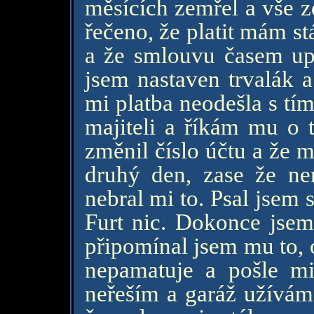
měsících zemřel a vše z
řečeno, že platit mám st
a že smlouvu časem up
jsem nastaven trvalák a
mi platba neodešla s tím
majiteli a říkám mu o t
změnil číslo účtu a že 
druhý den, zase že n
nebral mi to. Psal jsem 
Furt nic. Dokonce jsem
připomínal jsem mu to, 
nepamatuje a pošle m
neřeším a garáž užívám 