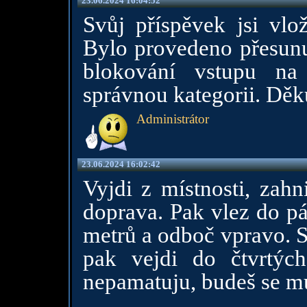
23.06.2024 16:04:52
Svůj příspěvek jsi vlož
Bylo provedeno přesunu
blokování vstupu na 
správnou kategorii. Dě
Administrátor
23.06.2024 16:02:42
Vyjdi z místnosti, zahn
doprava. Pak vlez do pá
metrů a odboč vpravo. S
pak vejdi do čtvrtýc
nepamatuju, budeš se m