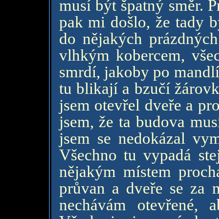
musí být špatný směr. Pr
pak mi došlo, že tady b
do nějakých prázdných 
vlhkým kobercem, všec
smrdí, jakoby po mandlí
tu blikají a bzučí žárovk
jsem otevřel dveře a pro
jsem, že ta budova musí
jsem se nedokázal vymo
Všechno tu vypadá stej
nějakým místem prochá
průvan a dveře se za m
nechávám otevřené, a