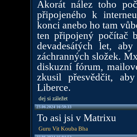
Akorát nález toho poč
připojeného k intern
konci anebo ho tam vůb
ten připojený počítač b
devadesátých let, ab
záchranných složek. Mx
diskuzní fórum, mailov
zkusil přesvědčit, ab
Liberce.
dej si záležet
23.06.2024 16:59:33
To asi jsi v Matrixu
Guru Vit Kouba Bha