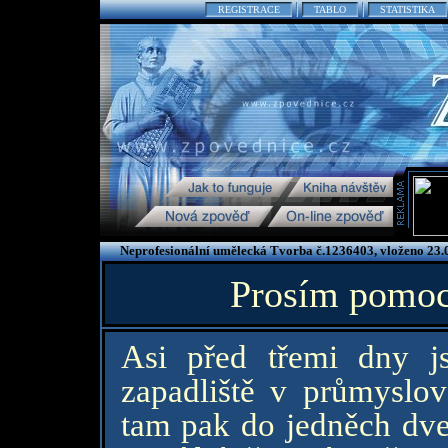
REGISTRACE
TABLO
STATISTIKA
Neprofesionální umělecká Tvorba č.1236403, vloženo 23.
Prosím pomoc 
Asi před třemi dny j
zapadliště v průmyslov
tam pak do jedněch dveř