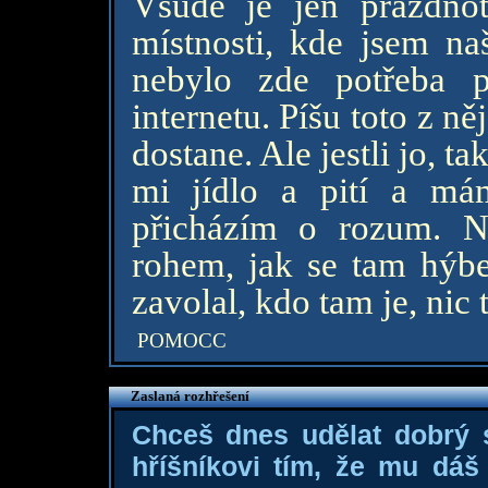
Všude je jen prázdno
místnosti, kde jsem naš
nebylo zde potřeba p
internetu. Píšu toto z ně
dostane. Ale jestli jo, 
mi jídlo a pití a má
přicházím o rozum. N
rohem, jak se tam hýbe
zavolal, kdo tam je, nic
POMOCC
Zaslaná rozhřešení
Chceš dnes udělat dobrý
hříšníkovi tím, že mu dá