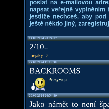
poslat na e-mailovou adre
napsat veřejně vyplněním f
jestliže nechceš, aby pod
ještě někdo jiný, zaregistruj
14.09.2024 20:24:07
2/10..
nejaky D
27.06.2024 11:06:30
BACKROOMS
Prezywqa
26.06.2024 20:54:39
Jako námět to není špa