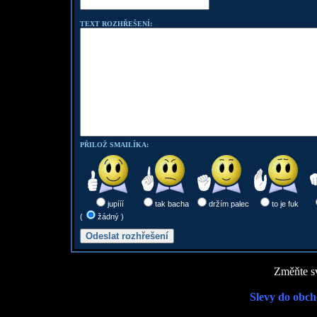
TEXT ROZHŘEŠENÍ:
PŘILOŽ SMAILÍKA:
jupííí
tak bacha
držím palec
to je fuk
(
žádný )
Změňte sv
Slevy do obch