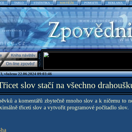
ACE
TABLO
STATISTIKA
SOUTĚŽE
POMOZTE
REKLAMA
3, vloženo 22.06.2024 09:03:46
Třicet slov stačí na všechno drahoušk
íspěvků a komentářů zbytečně mnoho slov a k ničemu to ne
imálně třiceti slov a vytvořit programové počítadlo slov.
Bha