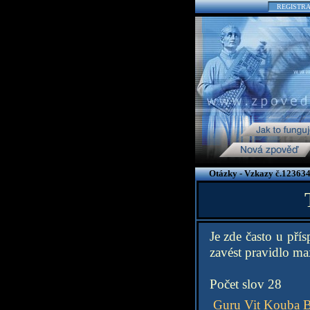
REGISTR
Otázky - Vzkazy č.123634
Je zde často u př
zavést pravidlo max
Počet slov 28
Guru Vit Kouba 