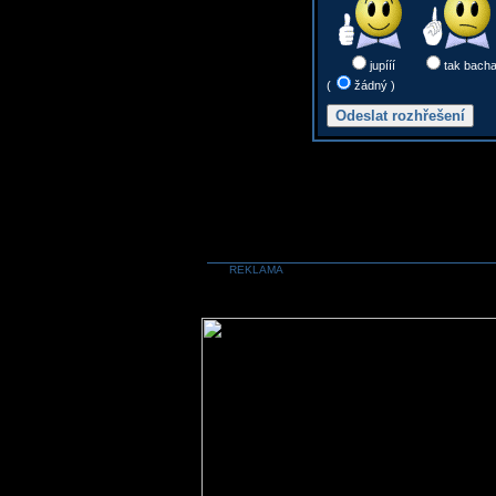
jupííí
tak bach
(
žádný )
REKLAMA