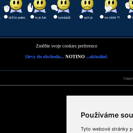
a
držím palec
to je fuk
tumáááš
ach jo
no nééé ?!
Změňte svoje cookies preference
Slevy do obchodu...
NOTINO
...aktuálně.
Copyr
Používáme sou
Tyto webové stránky po