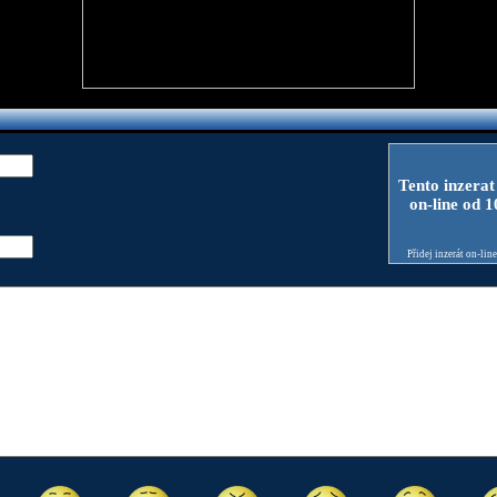
Tento inzerat
on-line od 
Přidej inzerát on-lin