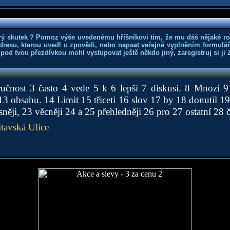
rý skutek ? Pomoz výše uvedenému hříšníkovi tím, že mu dáš nějaké r
dresu, kterou uvedl u zpovědi, nebo napsat veřejně vyplněním formuláře
 pod tvou přezdívkou mohl vystupovat ještě někdo jiný, zaregistruj si ji
ručnost 3 často 4 vede 5 k 6 lepší 7 diskusi. 8 Mnozí 9
3 obsahu. 14 Limit 15 třiceti 16 slov 17 by 18 donutil 19
něji, 23 věcněji 24 a 25 přehledněji 26 pro 27 ostatní 28 
tavská Ulice