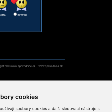
safra
mmmuc
ight 2003 www.zpovednice.cz + www.spovednica.sk
bory cookies
užívají soubory cookies a další sledovací nástroje s