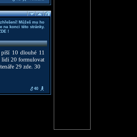
ozhřešení! Můžeš mu ho
 na konci této stránky.
ZDE
!
 píší 10 dlouhé 11
 lidi 20 formulovat
čtenáře 29 zde. 30
40