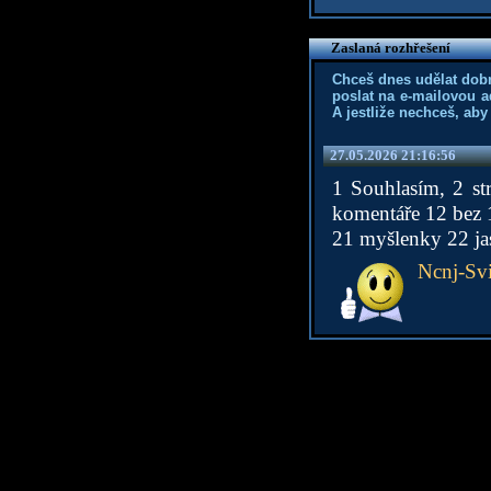
Zaslaná rozhřešení
Chceš dnes udělat dob
poslat na e-mailovou a
A jestliže nechceš, aby
27.05.2026 21:16:56
1 Souhlasím, 2 st
komentáře 12 bez 1
21 myšlenky 22 jas
Ncnj-Svi