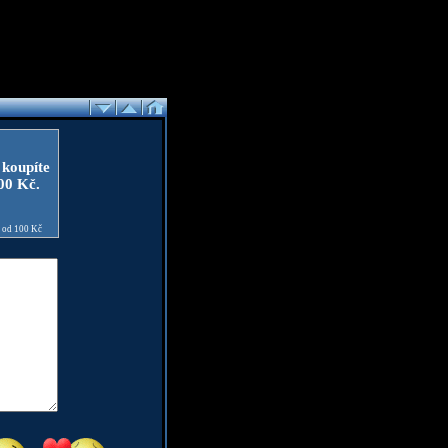
 koupíte
100 Kč.
e od 100 Kč