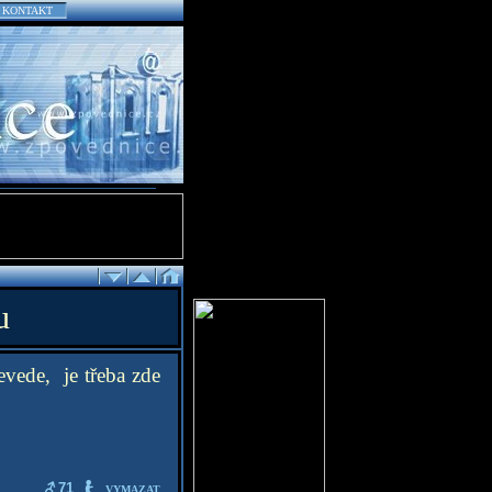
KONTAKT
u
vede, je třeba zde
71
VYMAZAT