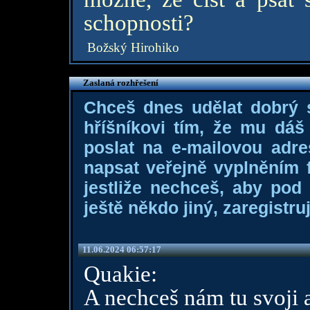
schopnosti?
Božský Hirohiko
Zaslaná rozhřešení
Chceš dnes udělat dobrý
hříšníkovi tím, že mu dá
poslat na e-mailovou adre
napsat veřejně vyplněním f
jestliže nechceš, aby pod
ještě někdo jiný, zaregistruj
11.06.2024 06:57:17
Quakie:
A nechceš nám tu svoji 