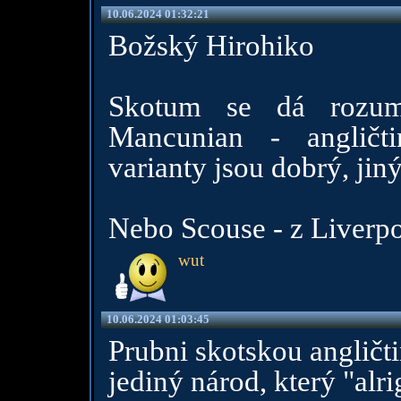
10.06.2024 01:32:21
Božský Hirohiko
Skotum se dá rozum
Mancunian - angličt
varianty jsou dobrý, jiný
Nebo Scouse - z Liverp
wut
10.06.2024 01:03:45
Prubni skotskou angličtin
jediný národ, který "alr