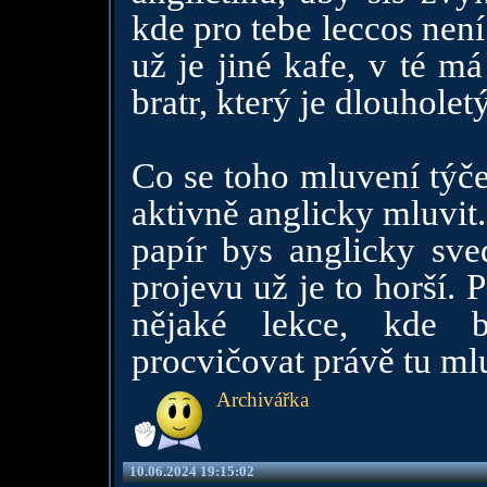
kde pro tebe leccos není
už je jiné kafe, v té m
bratr, který je dlouholet
Co se toho mluvení týče
aktivně anglicky mluvit
papír bys anglicky sv
projevu už je to horší.
nějaké lekce, kde 
procvičovat právě tu ml
Archivářka
10.06.2024 19:15:02