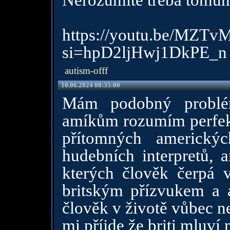
Nerozumíte třeba tomuh
https://youtu.be/MZT
si=hpD2ljHwj1DkPE_n
autism-offf
10.06.2024 08:35:00
Mám podobný problém
amíkům rozumím perfek
přítomných americký
hudebních interpretů, 
kterých člověk čerpá v
britským přízvukem a 
člověk v životě vůbec n
mi příjde že briti mluví