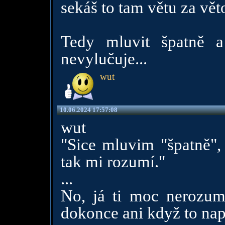
sekáš to tam větu za vět
Tedy mluvit špatně a
nevylučuje...
wut
10.06.2024 17:57:08
wut
"Sice mluvim "špatně", 
tak mi rozumí."
...
No, já ti moc nerozum
dokonce ani když to napí