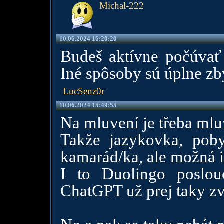
Michal-222
10.06.2024 16:20:20
Budeš aktívne počúvať
Iné spôsoby sú úplne zb
LucSenz0r
10.06.2024 15:49:55
Na mluvení je třeba mluv
Takže jazykovka, poby
kamarád/ka, ale možná i 
I to Duolingo poslou
ChatGPT už prej taky zv