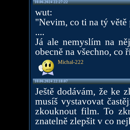
10.06.2024 22:27:22
wut:
"Nevim, co ti na tý větě 
....
Já ale nemyslím na něj
obecně na všechno, co ří
Michal-222
10.06.2024 22:18:07
Ještě dodávám, že ke z
musíš vystavovat častěji
zkouknout film. To zkr
znatelně zlepšit v co n