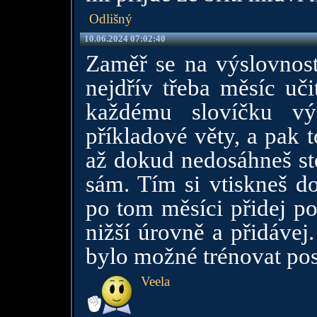
Odlišný
10.06.2024 07:02:40
Zaměř se na výslovnost
nejdřív třeba měsíc uči
každému slovíčku výs
příkladové věty, a pak 
až dokud nedosáhneš ste
sám. Tím si vtiskneš 
po tom měsíci přidej po
nižší úrovně a přidáve
bylo možné trénovat po
Veela