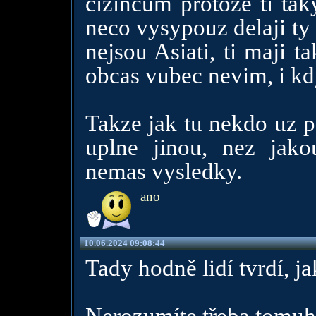
cizincum protoze ti tak
neco vysypouz delaji ty
nejsou Asiati, ti maji t
obcas vubec nevim, i k
Takze jak tu nekdo uz ps
uplne jinou, nez jako
nemas vysledky.
ano
10.06.2024 09:08:44
Tady hodně lidí tvrdí, j