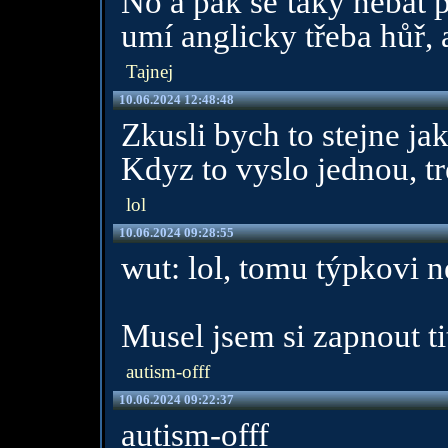
No a pak se taky nebát pr
umí anglicky třeba hůř, a
Tajnej
10.06.2024 12:48:48
Zkusli bych to stejne ja
Kdyz to vyslo jednou, tr
lol
10.06.2024 09:28:55
wut: lol, tomu týpkovi 
Musel jsem si zapnout ti
autism-offf
10.06.2024 09:22:37
autism-offf