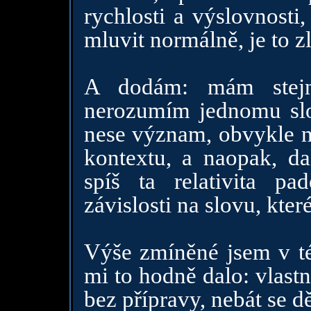
rychlosti a výslovnost
mluvit normálně, je to z
A dodám: mám stejn
nerozumím jednomu slov
nese význam, obvykle 
kontextu, a naopak, d
spíš ta relativita pa
závislosti na slovu, kter
Výše zmíněné jsem v té 
mi to hodně dalo: vlast
bez přípravy, nebát se dě