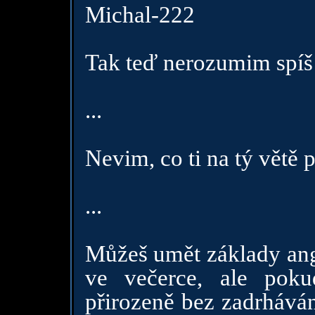
Michal-222
Tak teď nerozumim spíš j
...
Nevim, co ti na tý větě p
...
Můžeš umět základy angl
ve večerce, ale poku
přirozeně bez zadrháván