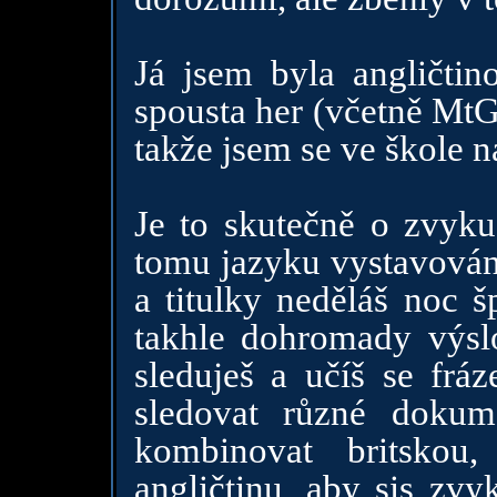
Já jsem byla angličti
spousta her (včetně MtG
takže jsem se ve škole n
Je to skutečně o zvyku
tomu jazyku vystavován.
a titulky neděláš noc š
takhle dohromady výsl
sleduješ a učíš se fráz
sledovat různé dokume
kombinovat britskou
angličtinu, aby sis zvy