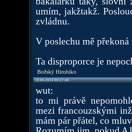
bakalářku taky, slovn
umím, jakžtakž. Poslou
zvládnu.
V poslechu mě překoná i
Ta disproporce je nepoc
Božský Hirohiko
10.06.2024 00:27:46
wut:
to mi právě nepomohl
mezi francouzskými inž
mám pár přátel, co mluví
Rozumím jim, pokud AJ n