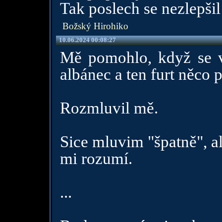
Tak poslech se nezlepšil
Božský Hirohiko
10.06.2024 00:08:27
Mě pomohlo, když se v
albánec a ten furt něco p
Rozmluvil mě.
Sice mluvim "špatně", al
mi rozumí.
...