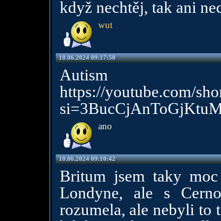
když nechtěj, tak ani ne
wut
10.06.2024 09:17:58
Autism
https://youtube.com/s
si=3BucCjAnToGjKtu
ano
10.06.2024 09:10:42
Britum jsem taky moc 
Londyne, ale s Cern
rozumela, ale nebyli to t