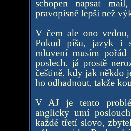
schopen napsat mail,
pravopisně lepší než v
V čem ale ono vedou, 
Pokud píšu, jazyk i 
mluvení musím pořád 
poslech, já prostě ne
češtině, kdy jak někdo 
ho odhadnout, takže kou
V AJ je tento probl
anglicky umí posloucha
každé třetí slovo, zbyt