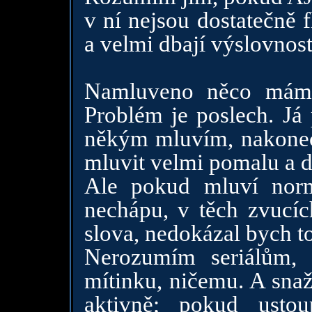
v ní nejsou dostatečně 
a velmi dbají výslovnost
Namluveno něco mám,
Problém je poslech. Já
někým mluvím, nakonec
mluvit velmi pomalu a db
Ale pokud mluví norm
nechápu, v těch zvucíc
slova, nedokázal bych to
Nerozumím seriálům, 
mítinku, ničemu. A snaž
aktivně; pokud usto