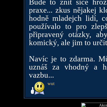
Bude to znít sice hroz
praxe... zkus nějakej k
hodně mladejch lidí, c
používalo to pro zlepš
připravený otázky, ab
komický, ale jim to urč
Navíc je to zdarma. M
uznáš za vhodný a hl
vazbu...
wut