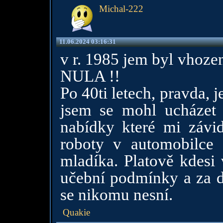
Michal-222
11.06.2024 03:16:31
v r. 1985 jem byl vhoze
NULA !!
Po 40ti letech, pravda, je
jsem se mohl ucházet 
nabídky které mi závi
roboty v automobilce
mladíka. Platově kdesi 
učební podmínky a za d
se nikomu nesní.
Quakie