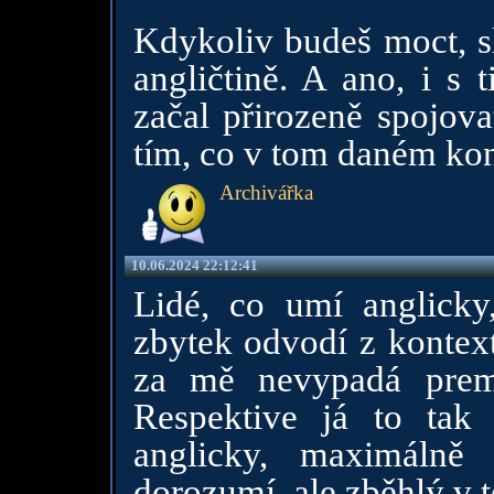
Kdykoliv budeš moct, sl
angličtině. A ano, i s 
začal přirozeně spojova
tím, co v tom daném ko
Archivářka
10.06.2024 22:12:41
Lidé, co umí anglicky
zbytek odvodí z kontext
za mě nevypadá prem
Respektive já to tak
anglicky, maximálně
dorozumí, ale zběhlý v 