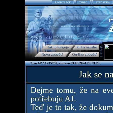
REGISTRACE
TABLO
STATISTIKA
Zpověď č.1235758, vloženo 09.06.2024 23:59:23
Jak se n
Dejme tomu, že na even
potřebuju AJ.
Teď je to tak, že dokume