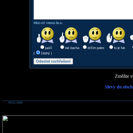
PŘILOŽ SMAILÍKA:
jupííí
tak bacha
držím palec
to je fuk
(
žádný )
Změňte sv
Slevy do obch
REKLAMA