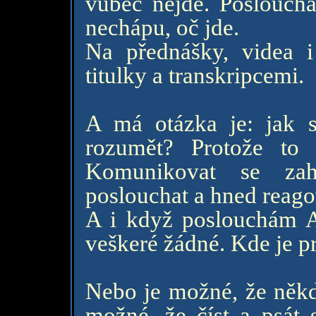
vůbec nejde. Poslouchá
nechápu, oč jde.
Na přednášky, videa 
titulky a transkripcemi.
A má otázka je: jak s
rozumět? Protože to 
Komunikovat se zahr
poslouchat a hned reago
A i když poslouchám AJ
veškeré žádné. Kde je 
Nebo je možné, že někd
možné, že číst a psát 