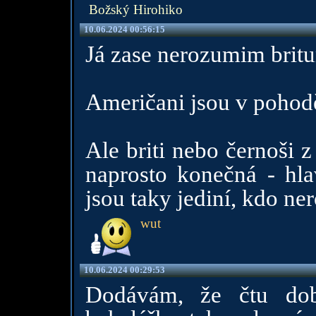
Božský Hirohiko
10.06.2024 00:56:15
Já zase nerozumim brit
Američani jsou v pohodě.
Ale briti nebo černoši 
naprosto konečná - hlav
jsou taky jediní, kdo ne
wut
10.06.2024 00:29:53
Dodávám, že čtu dobř