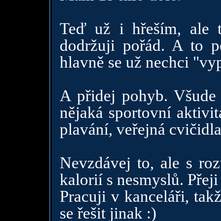
Teď už i hřeším, ale t
dodržuji pořád. A to p
hlavně se už nechci "vy
A přidej pohyb. Všude 
nějaká sportovní aktivi
plavání, veřejná cvičidl
Nevzdávej to, ale s ro
kalorií s nesmyslů. Přeji 
Pracuji v kanceláři, tak
se řešit jinak :)