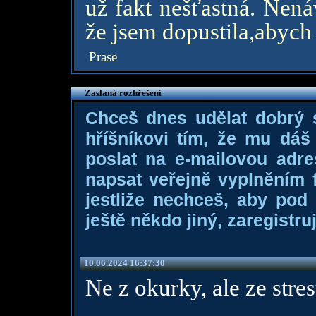
už fakt nešťastná. Nená
že jsem dopustila,abych
Prase
Zaslaná rozhřešení
Chceš dnes udělat dobrý
hříšníkovi tím, že mu dá
poslat na e-mailovou adre
napsat veřejně vyplněním f
jestliže nechceš, aby pod
ještě někdo jiný, zaregistruj
10.06.2024 16:37:30
Ne z okurky, ale ze stres