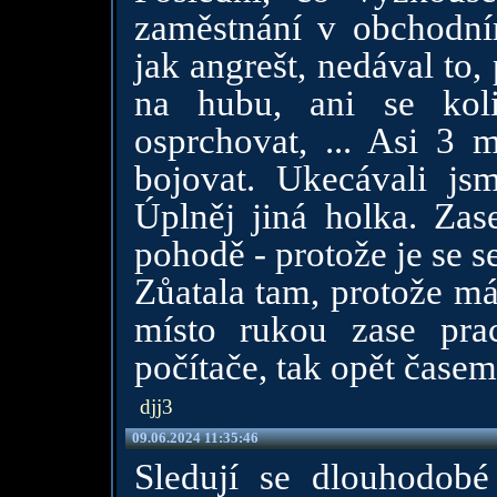
zaměstnání v obchodním
jak angrešt, nedával to,
na hubu, ani se kol
osprchovat, ... Asi 3 m
bojovat. Ukecávali js
Úplněj jiná holka. Zas
pohodě - protože je se 
Zůatala tam, protože má
místo rukou zase pra
počítače, tak opět časem
djj3
09.06.2024 11:35:46
Sledují se dlouhodobé