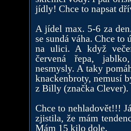
jídly! Chce to napsat dřív
A jídel max. 5-6 za den.
se sundá váha. Chce to ú
na ulici. A když večer
červená řepa, jablko
nesmysly. A taky pomáh
knackenbroty, nemusí být
z Billy (značka Clever).
Chce to nehladovět!!! J
zjistila, že mám tenden
Mám 15 kilo dole.