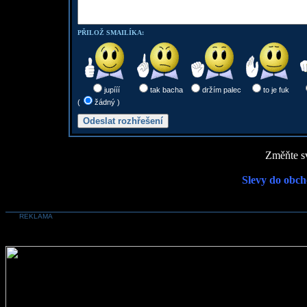
PŘILOŽ SMAILÍKA:
jupííí
tak bacha
držím palec
to je fuk
(
žádný )
Změňte sv
Slevy do obch
REKLAMA