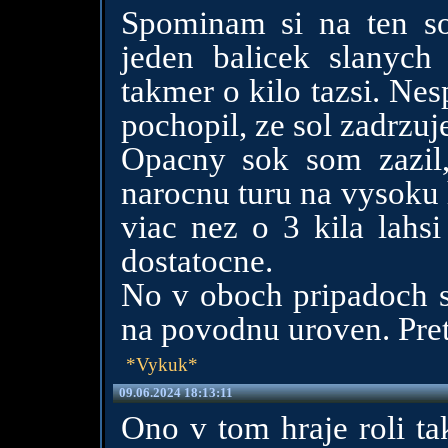
Spominam si na ten so
jeden balicek slanyc
takmer o kilo tazsi. Ne
pochopil, ze sol zadrzu
Opacny sok som zazil
narocnu turu na vysoku 
viac nez o 3 kila lahs
dostatocne.
No v oboch pripadoch sa
na povodnu uroven. Pret
*Vykuk*
09.06.2024 18:13:11
Ono v tom hraje roli ta