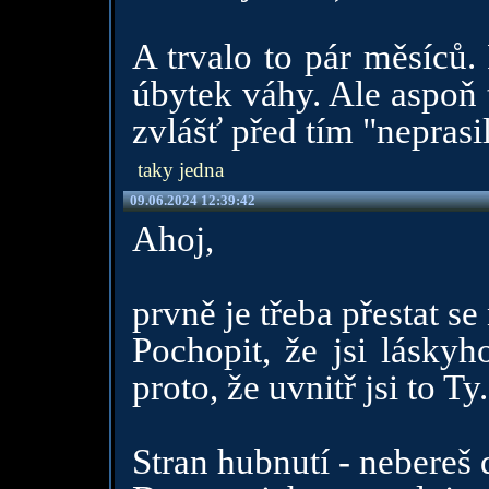
A trvalo to pár měsíců.
úbytek váhy. Ale aspoň t
zvlášť před tím "neprasil
taky jedna
09.06.2024 12:39:42
Ahoj,
prvně je třeba přestat se
Pochopit, že jsi láskyh
proto, že uvnitř jsi to Ty.
Stran hubnutí - nebereš