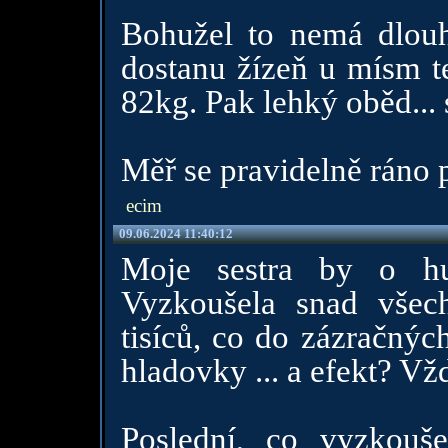
Bohužel to nemá dlou
dostanu žízeň u mísm te
82kg. Pak lehký oběd... 
Měř se pravidelně ráno 
ecim
09.06.2024 11:40:12
Moje sestra by o hu
Vyzkoušela snad všec
tisíců, co do zázračnýc
hladovky ... a efekt? Vžd
Poslední, co vyzkouše