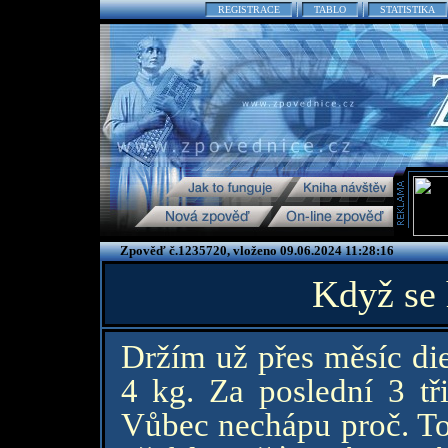
REGISTRACE
TABLO
STATISTIKA
Zpověď č.1235720, vloženo 09.06.2024 11:28:16
Když se 
Držím už přes měsíc die
4 kg. Za poslední 3 tři
Vůbec nechápu proč. To