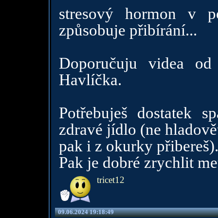
stresový hormon v po
způsobuje přibírání...
Doporučuju videa od
Havlíčka.
Potřebuješ dostatek sp
zdravé jídlo (ne hladověť
pak i z okurky přibereš).
Pak je dobré zrychlit m
tricet12
09.06.2024 19:18:49