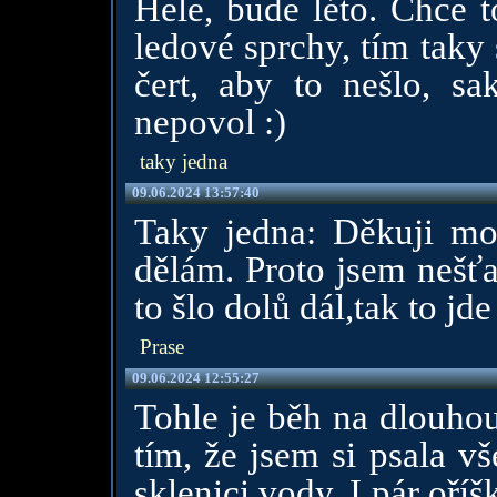
Hele, bude léto. Chce t
ledové sprchy, tím taky 
čert, aby to nešlo, sa
nepovol :)
taky jedna
09.06.2024 13:57:40
Taky jedna: Děkuji moc
dělám. Proto jsem nešťa
to šlo dolů dál,tak to jd
Prase
09.06.2024 12:55:27
Tohle je běh na dlouhou
tím, že jsem si psala vš
sklenici vody. I pár oř