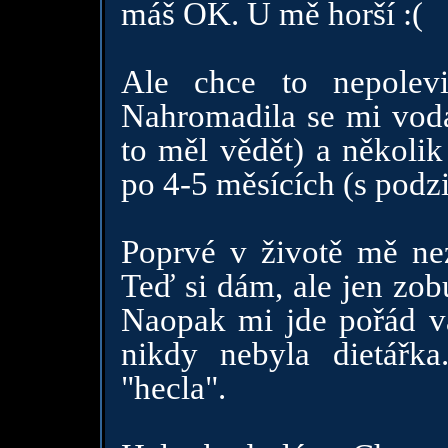
máš OK. U mě horší :(
Ale chce to nepolevi
Nahromadila se mi voda 
to měl vědět) a několik
po 4-5 měsících (s podz
Poprvé v životě mě nez
Teď si dám, ale jen zob
Naopak mi jde pořád vá
nikdy nebyla dietářk
"hecla".