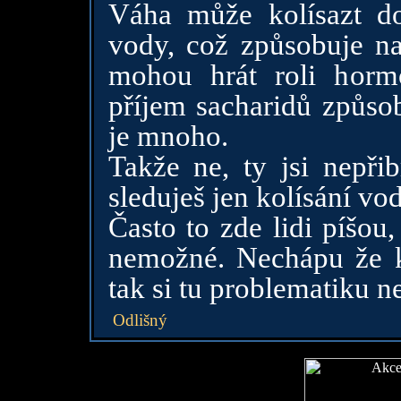
Váha může kolísazt do
vody, což způsobuje na
mohou hrát roli horm
příjem sacharidů způsob
je mnoho.
Takže ne, ty jsi nepři
sleduješ jen kolísání vod
Často to zde lidi píšou
nemožné. Nechápu že k
tak si tu problematiku n
Odlišný