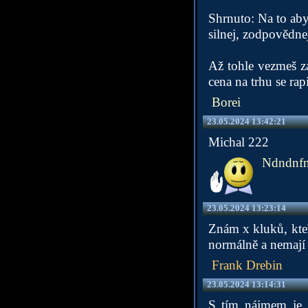
Shrnuto: Na to aby
silnej, zodpovědn
Až tohle vezmeš za
cena na trhu se ra
Borei
23.05.2024 13:42:21
Michal 222
Ndndnf
23.05.2024 13:23:14
Znám x kluků, kteří
normálně a nemají 
Frank Drebin
23.05.2024 13:14:31
S tím nájmem je t