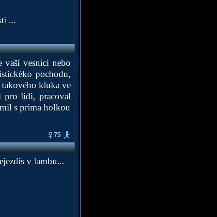
i ...
e vaší vesnici nebo
ristickéko pochodu,
m takového kluka ve
 pro lidi, pracoval
námil s prima holkou
75
ejezdis v lambu...