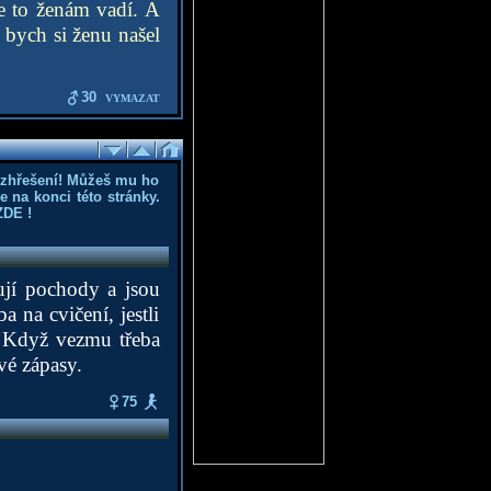
e to ženám vadí. A
bych si ženu našel
30
VYMAZAT
ozhřešení! Můžeš mu ho
 na konci této stránky.
ZDE
!
zují pochody a jsou
 na cvičení, jestli
. Když vezmu třeba
ové zápasy.
75