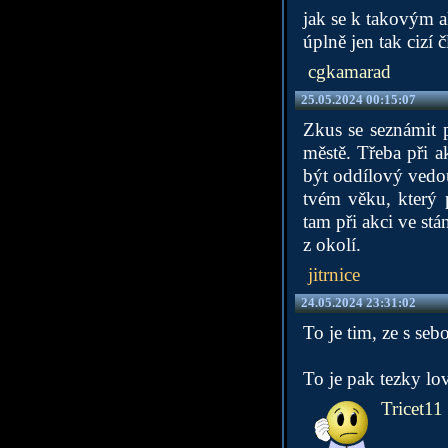
jak se k takovým a
úplně jen tak cizí
cgkamarad
25.05.2024 00:15:07
Zkus se seznámit p
městě. Třeba při a
být oddílový vedou
tvém věku, který p
tam při akci ve stá
z okolí.
jitrnice
24.05.2024 23:31:02
To je tim, ze s se
To je pak tezky lov
Tricet11