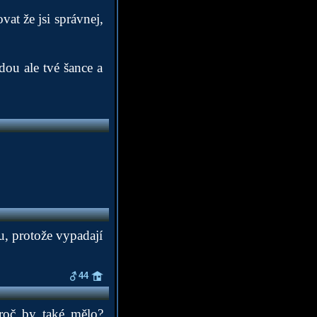
at že jsi správnej,
dou ale tvé šance a
du, protože vypadají
44
proč by také mělo?