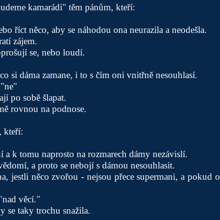
budeme kamarádi" těm pánům, kteří:
nebo říct něco, aby se náhodou ona neurazila a neodešla.
ratí zájem.
oprošují se, nebo loudí.
co si dáma zamane, i to s čím oni vnitřně nesouhlasí.
 "ne"
ají po sobě šlapat.
ámě rovnou na podnose.
 kteří:
ní a k tomu naprosto na rozmarech dámy nezávislí.
vědomí, a proto se nebojí s dámou nesouhlasit.
na, jestli něco zvořou - nejsou přece supermani, a pokud
"nad věcí."
 se taky trochu snažila.