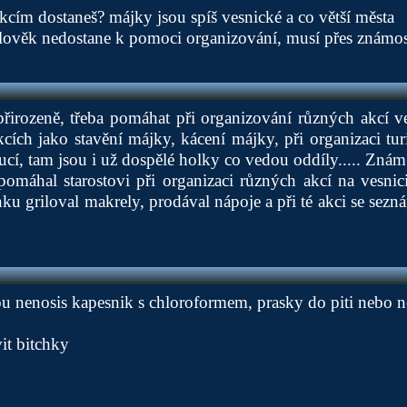
kcím dostaneš? májky jsou spíš vesnické a co větší města
 člověk nedostane k pomoci organizování, musí přes známost
řirozeně, třeba pomáhat při organizování různých akcí v
kcích jako stavění májky, kácení májky, při organizaci tu
cí, tam jsou i už dospělé holky co vedou oddíly..... Zná
omáhal starostovi při organizaci různých akcí na vesnici
nku griloval makrely, prodával nápoje a při té akci se sez
bou nenosis kapesnik s chloroformem, prasky do piti nebo n
it bitchky