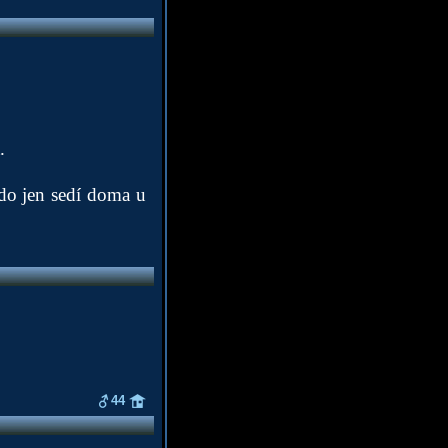
.
Kdo jen sedí doma u
44