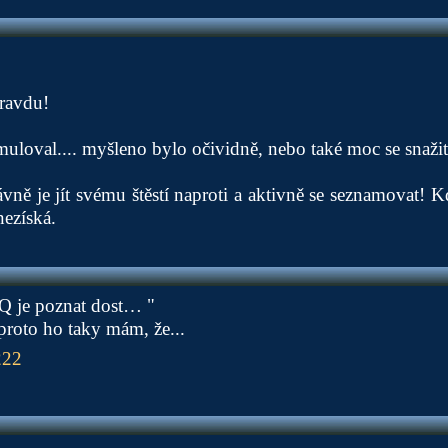
ravdu!
muloval.... myšleno bylo očividně, nebo také moc se snažit
ávně je jít svému štěstí naproti a aktivně se seznamovat! 
ezíská.
IQ je poznat dost… "
 proto ho taky mám, že...
222