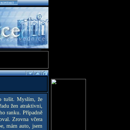
KONTAKT
 tušit. Myslím, že
řadu žen atraktivni,
ího ranku. Případně
oval. Zrovna včera
be, mám auto, jsem