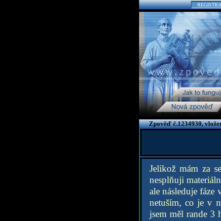
REGISTR
Zpověď č.1234930, vlože
Jelikož mám za se
nesplňuji materiáln
ale následuje fáze
netuším, co je v 
jsem měl rande 3 