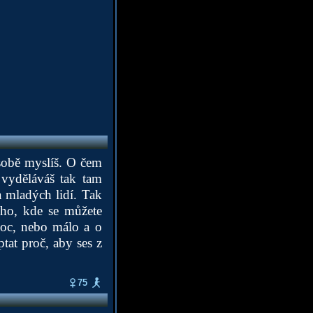
 sobě myslíš. O čem
t vyděláváš tak tam
 mladých lidí. Tak
ho, kde se můžete
oc, nebo málo a o
tat proč, aby ses z
75