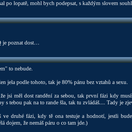
sal po lopatě, mohl bych podepsat, s každým slovem souhl
Q je poznat dost…
em" to nebude.
en jela podle tohoto, tak je 80% pánu bez vztahů a sexu.
 jsi měl dost randění za sebou, tak první fázi kdy musí
 s tebou pak na to rande šla, tak tu zvládáš.... Tady je z
 ve druhé fázi, kdy tě ona testuje a hodnotí, jestli bud
lá dojem, že nemáš páru o co tam jde.)