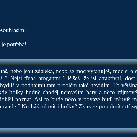
esouhlasím!
 je potřeba!
ráš, nebo jsou zdaleka, nebo se moc vytahuješ, moc si o
 ? Nejsi třeba arogantní ? Píšeš, že jsi atraktivní, dos
 bydlíš v podnájmu tam problém také nevidím. To většina
 kde holky hodně choděj nemyslím bary a něco zájmové
doběji poznat. Asi to bude něco v povaze buď mluvíš m
 rande ? Necháš mluvit i holky? Zkus se po odmítnutí zep