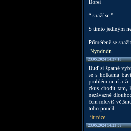
Borei
“ snaží se.”
S tímto jediným n
Přiměřeně se snažit
Nyndndn
23.05.2024 14:27:18
Buď si špatně vybí
se s holkama bavíš
problém není a že
zkus chodit tam,
nezávazně dlouho
čem mluvíš většinu
toho poučil.
jitrnice
23.05.2024 14:23:58