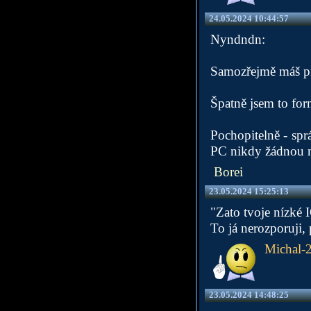
24.05.2024 10:44:57
Nyndndn:
Samozřejmě máš p
Špatně jsem to for
Pochopitelně - spr
PC nikdy žádnou n
Borei
23.05.2024 15:25:13
"Zato tvoje nízké 
To já nerozporuji,
Michal-
23.05.2024 14:48:25