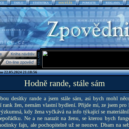
ACE
TABLO
STATISTIKA
SOUTĚŽE
POMOZTE
REKLAMA
no 22.05.2024 21:18:56
Hodně rande, stále sám
bou desítky rande a jsem stále sám, asi bych mohl něco
í rank žen, nemám vlastní bydlení. Přijde mi, ze jsem pro 
 výzkumná, kdy žena vyčkává na info týkající se materiáln
nepořádku. Ne a ne narazit na ženu, se kterou bych fung
hodinky fajn, ale pochopitelně už se neozve. Dbam na se