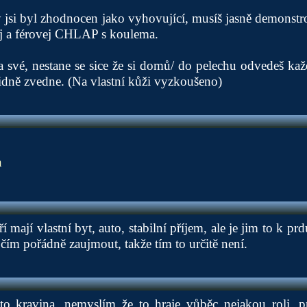
 jsi byl zhodnocen jako vyhovující, musíš jasně demonstrov
ej a férovej CHLAP s koulema.
 své, nestane se sice že si domů/ do pelechu odvedeš kaž
pidně zvedne. (Na vlastní kůži vyzkoušeno)
n
 mají vlastní byt, auto, stabilní příjem, ale je jim to k pr
čím pořádně zaujmout, takže tím to určitě není.
o kravina, nemyslím že to hraje vůběc nejakou roli, 