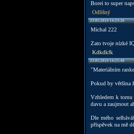
Borei to super nap
Odlišný
23.05.2024 14:23:26
Michal 222
Zato tvoje nízké I
Kdkdkfk
23.05.2024 14:21:40
"Materiálním rank
Pokud by většina ž
Vzhledem k tomu že
davu a zaujmout aby
Dle mého selháváš
příspěvek na mě dě