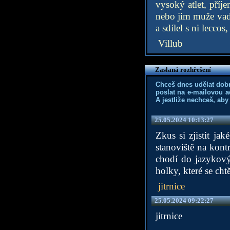
vysoký atlet, pří
nebo jim muže vad
a sdílel s ni leccos
Villub
Zaslaná rozhřešení
Chceš dnes udělat dob
poslat na e-mailovou a
A jestliže nechceš, aby
25.05.2024 10:13:27
Zkus si zjistit ja
stanoviště na kont
chodí do jazykový
holky, které se cht
jitrnice
25.05.2024 09:22:27
jitrnice