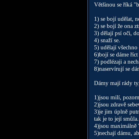
Většinou se říká "
1) se bojí udělat, 
2) se bojí že ona zt
3) dělají psí oči, d
4) snaží se.
5) udělají všechno 
6)bojí se dáme říct
7) podlézaji a nech
8)naservírují se d
Dámy mají rády ty,
1)jsou milí, pozor
2)jsou zdravě sebe
3)je jim úplně put
tak je to její smůla.
4)jsou maximálně 
5)nechají dámu, aby