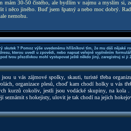
jem mám 30-50 čistého, ale bydlím v najmu a myslím si, z
it i něco jiného. Buď jsem špatný a nebo moc dobrý. Rad 
, ale nemohu.
rý skutek ? Pomoz výše uvedenému hříšníkovi tím, že mu dáš nějaké r
dresu, kterou uvedl u zpovědi, nebo napsat veřejně vyplněním formuláře
 pod tvou přezdívkou mohl vystupovat ještě někdo jiný, zaregistruj si ji
ké jsou u vás zájmové spolky, skauti, turisté třeba organi
rolách, organizace plesů, choď kam chodí holky u vás třeba
ch kurzů cokoliv, jestli jsou vodácké skupiny, na kola 
ějí seznámit s hokejisty, ulovit je tak chodí na jejich hokej