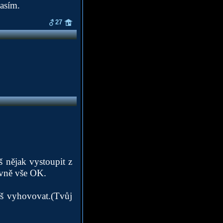
asím.
27
š nějak vystoupit z
jevně vše OK.
eš vyhovovat.(Tvůj