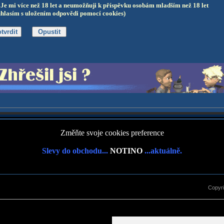
Je mi více než 18 let a neumožňuji k příspěvku osobám mladším než 18 let
uhlasím s uložením odpovědi pomocí cookies)
Změňte svoje cookies preference
Slevy do obchodu...
NOTINO
...aktuálně.
Copyr