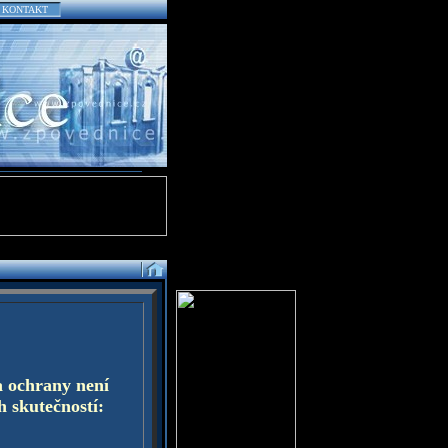
KONTAKT
a ochrany není
h skutečností: