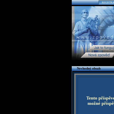
REGISTR
Nevhodný obsah
Tento příspěv
možné příspěv