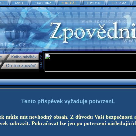
ACE
TABLO
STATISTIKA
SOUTĚŽE
POMOZTE
REKLAMA
Tento příspěvek vyžaduje potvrzení.
ek může mít nevhodný obsah. Z důvodu Vaší bezpečnosti 
ek zobrazit. Pokračovat lze jen po potvrzení následujícíc