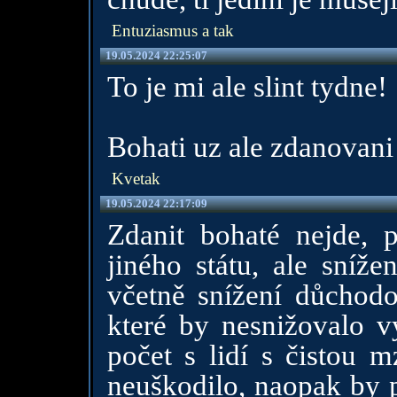
Entuziasmus a tak
19.05.2024 22:25:07
To je mi ale slint tydne!
Bohati uz ale zdanovani 
Kvetak
19.05.2024 22:17:09
Zdanit bohaté nejde, 
jiného státu, ale sníž
včetně snížení důchodo
které by nesnižovalo v
počet s lidí s čistou
neuškodilo, naopak by p