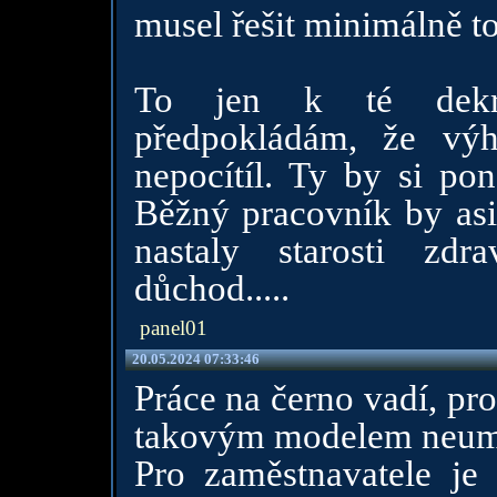
musel řešit minimálně to
To jen k té dekrim
předpokládám, že vý
nepocítíl. Ty by si pon
Běžný pracovník by asi
nastaly starosti zdra
důchod.....
panel01
20.05.2024 07:33:46
Práce na černo vadí, pro
takovým modelem neumí
Pro zaměstnavatele j