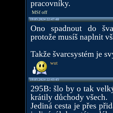
pracovníky.
MSf off
19.05.2024 22:47:48
Ono spadnout do šva
protože musíš naplnit v
Takže švarcsystém je sv
wut
19.05.2024 22:43:45
295B: šlo by o tak velk
krátily důchody všech.
Jediná cesta je přes při