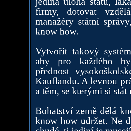
jediná úloha státu, lák
firmy, dotovat vzděl
manažéry státní správy,
know how.
Vytvořit takový systé
aby pro každého by
přednost vysokoškols
Kauflandu. A levnou p
a těm, se kterými si stát
Bohatství země dělá kn
know how udržet. Ne da
chudé, ti jediní je musej