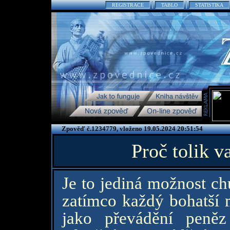
REGISTRACE
TABLO
STATISTIKA
Zpověď č.1234779, vloženo 19.05.2024 20:51:54
Proč tolik v
Je to jediná možnost ch
zatímco každý bohatší m
jako převádění peně