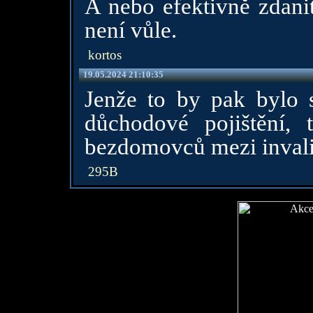
A nebo efektivně zdanit
není vůle.
kortos
19.05.2024 21:10:35
Jenže to by pak bylo s
důchodové pojištění,
bezdomovců mezi invali
295B