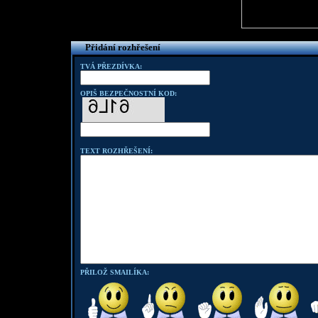
Přidání rozhřešení
TVÁ PŘEZDÍVKA:
OPIŠ BEZPEČNOSTNÍ KOD:
TEXT ROZHŘEŠENÍ:
PŘILOŽ SMAILÍKA: