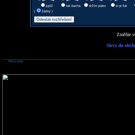
jupííí
tak bacha
držím palec
to je fuk
(
žádný )
Změňte sv
Slevy do obch
REKLAMA