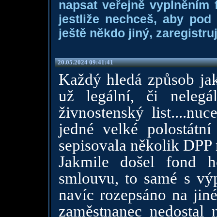
napsat veřejně vyplněním f
jestliže nechceš, aby pod
ještě někdo jiný, zaregistruj
20.05.2024 09:41:41
Každý hledá způsob jak
už legální, či neleg
živnostenský list....nu
jedné velké polostátní
sepisovala několik DPP 
Jakmile došel fond h
smlouvu, to samé s vý
navíc rozepsáno na jiné
zaměstnanec nedostal n