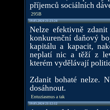
příjemců sociálních dáv
295B
19.05.2024 21:23:24
Nelze efektivně zdanit
konkurenční daňový boj
kapitálu a kapacit, na
neplatí nic a těží z l
kterém vydělávají politic
Zdanit bohaté nelze. N
dosáhnout.
Entuziasmus a tak
19.05.2024 21:12:12