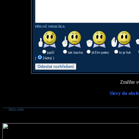
PŘILOŽ SMAILÍKA:
jupííí
tak bacha
držím palec
to je fuk
(
žádný )
Změňte sv
Slevy do obch
REKLAMA