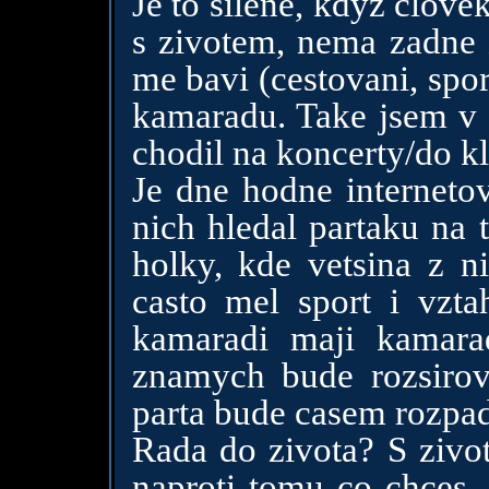
Je to silene, kdyz clove
s zivotem, nema zadne 
me bavi (cestovani, spo
kamaradu. Take jsem v 
chodil na koncerty/do k
Je dne hodne internet
nich hledal partaku na 
holky, kde vetsina z n
casto mel sport i vzta
kamaradi maji kamara
znamych bude rozsirov
parta bude casem rozpada
Rada do zivota? S zivot
naproti tomu co chces.