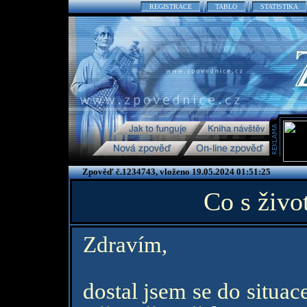
REGISTRACE
TABLO
STATISTIKA
Zpověď č.1234743, vloženo 19.05.2024 01:51:25
Co s živ
Zdravím,
dostal jsem se do situac