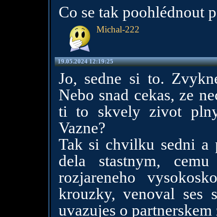
Co se tak poohlédnout p
Michal-222
19.05.2024 12:19:25
Jo, sedne si to. Zvykn
Nebo snad cekas, ze nec
ti to skvely zivot pln
Vazne?
Tak si chvilku sedni a 
dela stastnym, cemu
rozjareneho vysokosk
krouzky, venoval ses sp
uvazujes o partnerskem 