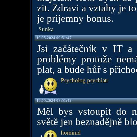
zit. Zdravi a vztahy je to
je prijemny bonus.
Sunka
19.05.2024 09:51:47
Jsi začátečník v IT a
problémy protože nem
plat, a bude hůř s přích
Psycholog psychiatr
19.05.2024 08:51:42
Měl bys vstoupit do n
světě jen beznadějně blo
hominid