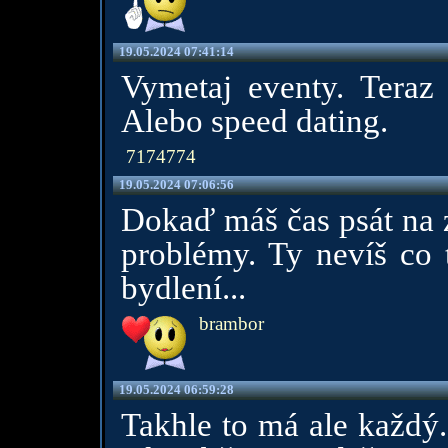
19.05.2024 07:41:14
Vymetaj eventy. Tera
Alebo speed dating.
7174774
19.05.2024 07:06:56
Dokaď máš čas psát na zp
problémy. Ty nevíš co t
bydlení...
brambor
19.05.2024 06:59:28
Takhle to má ale každý