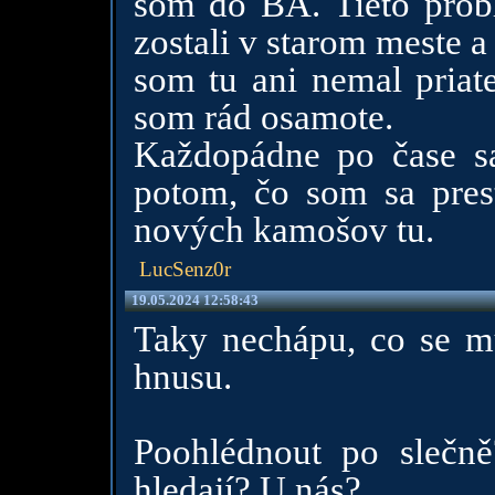
som do BA. Tieto probl
zostali v starom meste 
som tu ani nemal priat
som rád osamote.
Každopádne po čase sa 
potom, čo som sa pres
nových kamošov tu.
LucSenz0r
19.05.2024 12:58:43
Taky nechápu, co se m
hnusu.
Poohlédnout po slečn
hledají? U nás?