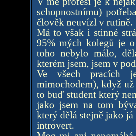
V mé profesi je k něja
schopnostnímu) potřeba
člověk neuvízl v rutině.
Má to však i stinné str
95% mých kolegů je o 
toho nebylo málo, dě
kterém jsem, jsem v pod
Ve všech pracích j
mimochodem), když už 
to buď student který ne
jako jsem na tom býva
který dělá stejně jako j
introvert.
Moc mi ani nepomáhá,