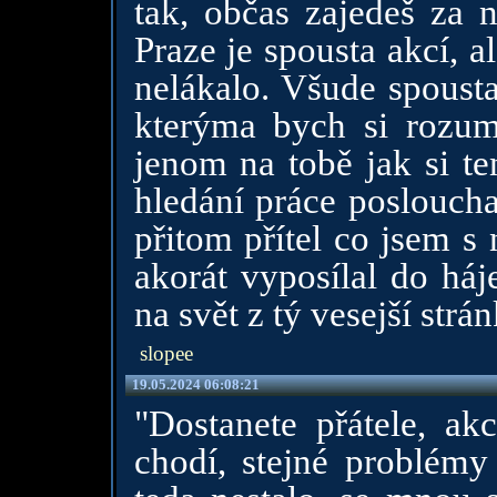
tak, občas zajedeš za 
Praze je spousta akcí, a
nelákalo. Všude spousta 
kterýma bych si rozumn
jenom na tobě jak si te
hledání práce posloucha
přitom přítel co jsem s
akorát vyposílal do háj
na svět z tý vesejší strá
slopee
19.05.2024 06:08:21
"Dostanete přátele, akc
chodí, stejné problémy 