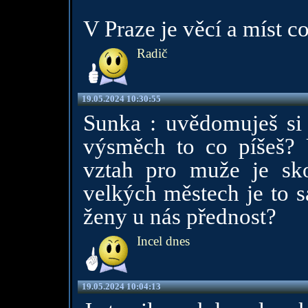
V Praze je věcí a míst co 
Radič
19.05.2024 10:30:55
Sunka : uvědomuješ si 
výsměch to co píšeš? 
vztah pro muže je s
velkých městech je to s
ženy u nás přednost?
Incel dnes
19.05.2024 10:04:13