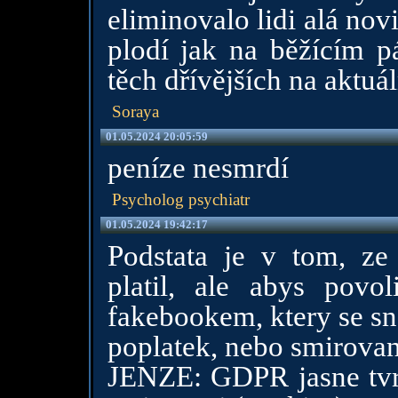
eliminovalo lidi alá nov
plodí jak na běžícím p
těch dřívějších na aktuál
Soraya
01.05.2024 20:05:59
peníze nesmrdí
Psycholog psychiatr
01.05.2024 19:42:17
Podstata je v tom, z
platil, ale abys povol
fakebookem, ktery se s
poplatek, nebo smirovan
JENZE: GDPR jasne tvrd