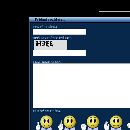
Přidání rozhřešení
TVÁ PŘEZDÍVKA:
OPIŠ BEZPEČNOSTNÍ KOD:
TEXT ROZHŘEŠENÍ:
PŘILOŽ SMAILÍKA: