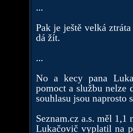
...
Pak je ještě velká ztráta
dá žít.
...
No a kecy pana Lukač
pomoct a službu nelze d
souhlasu jsou naprosto 
Seznam.cz a.s. měl 1,1 m
Lukačovič vyplatil na p