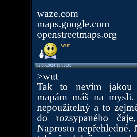
waze.com
maps.google.com
openstreetmaps.org
wut
02.05.2024 11:00:31
>wut
Tak to nevím jakou 
mapám máš na mysli. 
nepoužitelný a to zejmé
do rozsypaného čaje
Naprosto nepřehledné. 