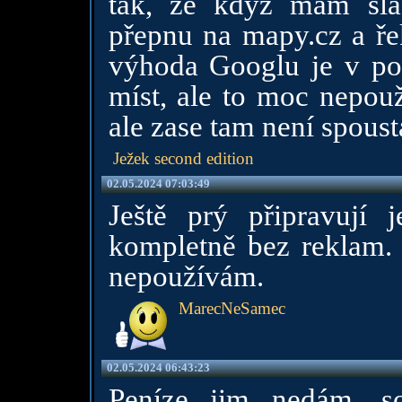
tak, že když mám slab
přepnu na mapy.cz a ře
výhoda Googlu je v po
míst, ale to moc nepo
ale zase tam není spoust
Ježek second edition
02.05.2024 07:03:49
Ještě prý připravují 
kompletně bez reklam.
nepoužívám.
MarecNeSamec
02.05.2024 06:43:23
Peníze jim nedám, s