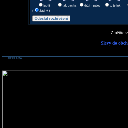
jupííí
tak bacha
držím palec
to je fuk
(
žádný )
Změňte sv
Slevy do obch
REKLAMA