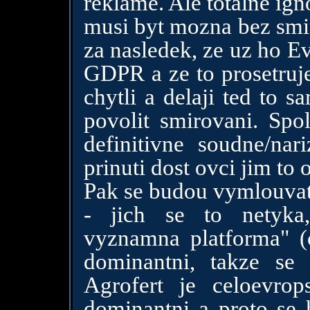
reklame. Ale totalne igno
musi byt mozna bez smir
za nasledek, ze uz ho E
GDPR a ze to prosetruj
chytli a delaji ted to s
povolit smirovani. Spol
definitivne soudne/nar
prinuti dost ovci jim to o
Pak se budou vymlouvat
- jich se to netyka
vyznamna platforma" (
dominantni, takze se
Agrofert je celoevr
dominantni a proto s