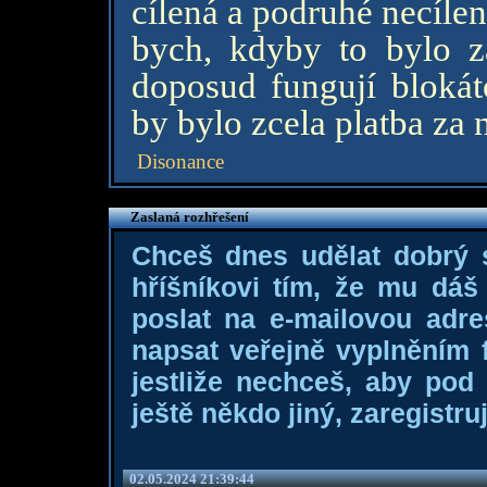
cílená a podruhé necíle
bych, kdyby to bylo 
doposud fungují blokát
by bylo zcela platba za n
Disonance
Zaslaná rozhřešení
Chceš dnes udělat dobrý
hříšníkovi tím, že mu dá
poslat na e-mailovou adre
napsat veřejně vyplněním f
jestliže nechceš, aby pod
ještě někdo jiný, zaregistruj
02.05.2024 21:39:44