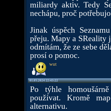
miliardy aktiv. Tedy 
nechápu, proč potřebujo
Jinak úspěch Seznamu
přeju. Mapy a SReality j
odmítám, že ze sebe děl
prosí o pomoc.
wut
01.05.2024 22:43:22
Po týhle homoušárně 
používat. Kromě map
alternativu.