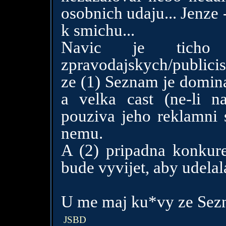
osobnich udaju... Jenze
k smichu...
Navic je tich
zpravodajskych/publicis
ze (1) Seznam je domina
a velka cast (ne-li n
pouziva jeho reklamni 
nemu.
A (2) pripadna konkur
bude vyvijet, aby udelal
U me maj ku*vy ze Sezn
JSBD