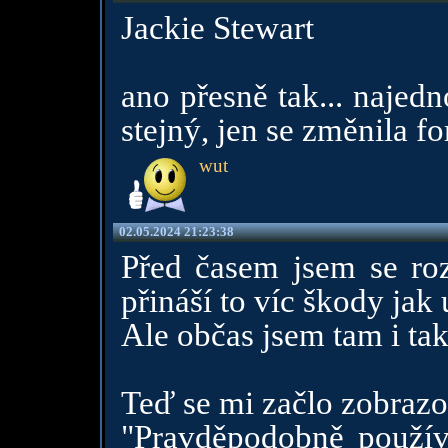
Jackie Stewart
ano přesně tak... najedn
stejný, jen se změnila for
wut
02.05.2024 21:23:38
Před časem jsem se roz
přináší to víc škody jak 
Ale občas jsem tam i tak
Teď se mi začlo zobrazo
"Pravděpodobně používát