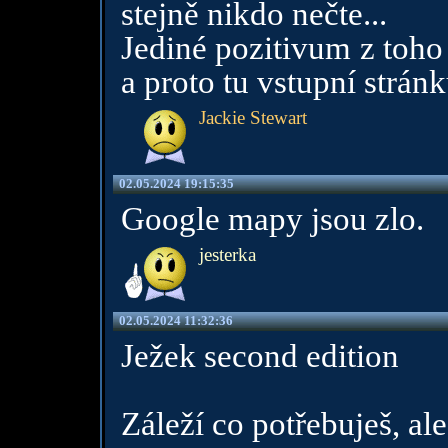
stejně nikdo nečte...
Jediné pozitivum z toho
a proto tu vstupní stránk
Jackie Stewart
02.05.2024 19:15:35
Google mapy jsou zlo.
jesterka
02.05.2024 11:32:36
Ježek second edition
Záleží co potřebuješ, al