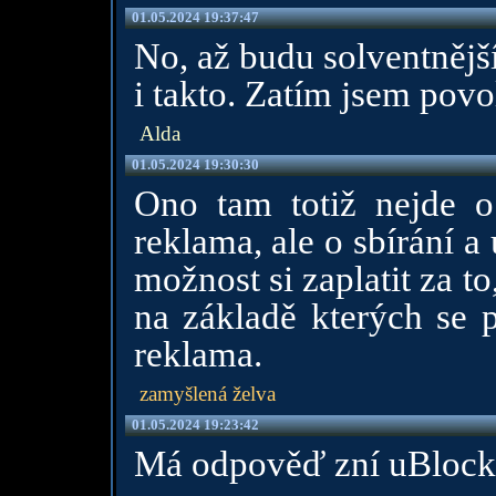
01.05.2024 19:37:47
No, až budu solventnějš
i takto. Zatím jsem povoli
Alda
01.05.2024 19:30:30
Ono tam totiž nejde o
reklama, ale o sbírání a
možnost si zaplatit za to
na základě kterých se 
reklama.
zamyšlená želva
01.05.2024 19:23:42
Má odpověď zní uBlock 