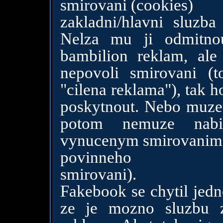
smirovani (cookies)
zakladni/hlavni sluz
Nelza mu ji odmitno
bambilion reklam, a
nepovoli smirovani (t
"cilena reklama"), tak h
poskytnout. Nebo muze s
potom nemuze nabiz
vynucenym smirovanim
povinneho
smirovani).
Fakebook se chytil jed
ze je mozno sluzbu zp