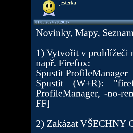
jesterka
01.05.2024 20:20:27
Novinky, Mapy, Seznam 
1) Vytvořit v prohlížeči 
např. Firefox:
Spustit ProfileManager
Spustit (W+R): "fir
ProfileManager, -no-rem
FF]
2) Zakázat VŠECHNY C