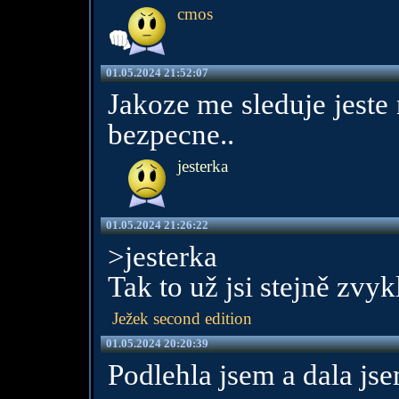
cmos
01.05.2024 21:52:07
Jakoze me sleduje jeste 
bezpecne..
jesterka
01.05.2024 21:26:22
>jesterka
Tak to už jsi stejně zvyk
Ježek second edition
01.05.2024 20:20:39
Podlehla jsem a dala jse