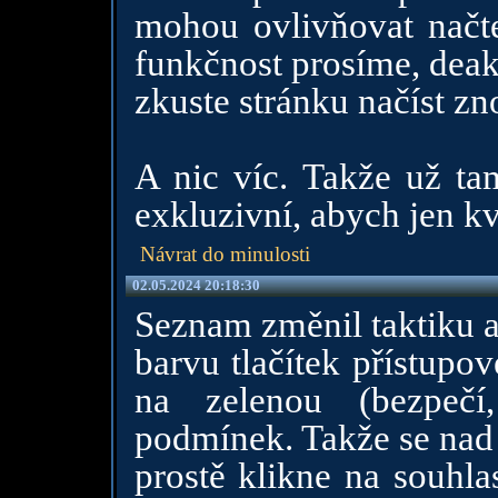
mohou ovlivňovat načte
funkčnost prosíme, deakt
zkuste stránku načíst zn
A nic víc. Takže už t
exkluzivní, abych jen k
Návrat do minulosti
02.05.2024 20:18:30
Seznam změnil taktiku a
barvu tlačítek přístupo
na zelenou (bezpečí
podmínek. Takže se nad 
prostě klikne na souhl