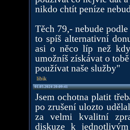
nikdo chtít peníze nebud
Těch 79,- nebude podle 
to spíš alternativní do
asi o něco líp než kd
umožníš získávat o tob
používat naše služby"
libik
01.05.2024 20:09:41
Jsem ochotna platit tře
po zrušení ulozto udělal
za velmi kvalitní zpr
diskuze k jednotlivý