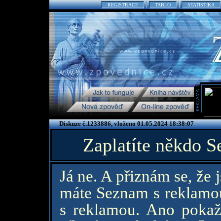
REGISTRACE
TABLO
STATISTIKA
Diskuze č.1233886, vloženo 01.05.2024 18:38:07
Zaplatíte někdo 
Já ne. A přiznám se, že
máte Seznam s reklamo
s reklamou. Ano pokaž