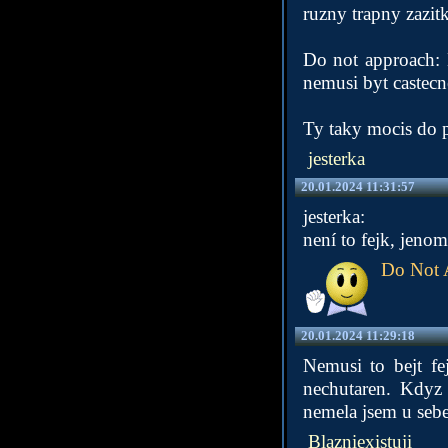
ruzny trapny zazitk
Do not approach: 
nemusi byt castecn
Ty taky mocis do p
jesterka
20.01.2024 11:31:57
jesterka:
není to fejk, jenom
Do Not 
20.01.2024 11:29:18
Nemusi to bejt fe
nechutaren. Kdyz 
nemela jsem u sebe 
Blazniexistuji