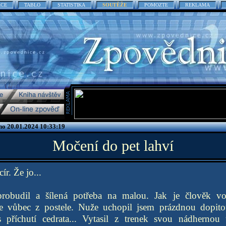
ACE
TABLO
STATISTIKA
SOUTĚŽE
POMOZTE
REKLAMA
no 20.01.2024 10:33:19
Močení do pet lahví
ír. Že jo...
robudil a šílená potřeba na malou. Jak je člověk vo
e vůbec z postele. Nuže uchopil jsem prázdnou dopit
s příchutí cedrata... Vytasil z trenek svou nádhernou