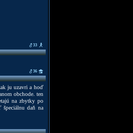
33
36
tak ju uzavri a hoď
danom obchode. ten
etajú na zbytky po
ť špeciálnu daň na