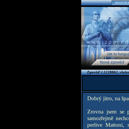
REGISTR
Zpověď č.1228862, vlože
Dobrý jitro, na špac
Zrovna jsem se p
samozřejmě nechc
perlive Mattoni, 