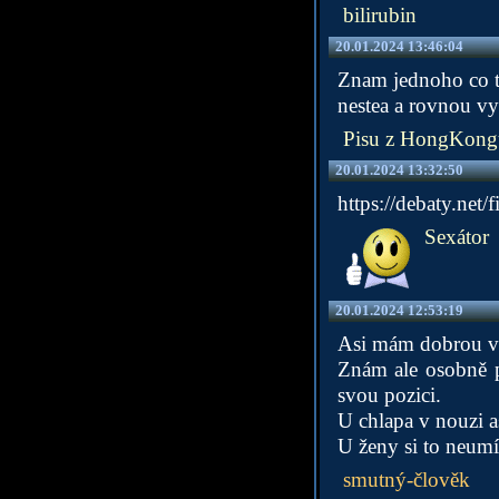
bilirubin
20.01.2024 13:46:04
Znam jednoho co t
nestea a rovnou v
Pisu z HongKong
20.01.2024 13:32:50
https://debaty.ne
Sexátor
20.01.2024 12:53:19
Asi mám dobrou vůl
Znám ale osobně pá
svou pozici.
U chlapa v nouzi a
U ženy si to neumí
smutný-člověk