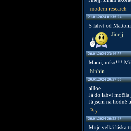
modern research
21.01.2024 01:36:24
S lahví od Mattoni 
Jinejj
20.01.2024 23:16:58
Mami, mísu!!!! Mís
hinhin
20.01.2024 20:57:55
allloe
Já do lahví močila
Já jsem na hodně uj
Pry
20.01.2024 20:53:23
Moje velká láska t