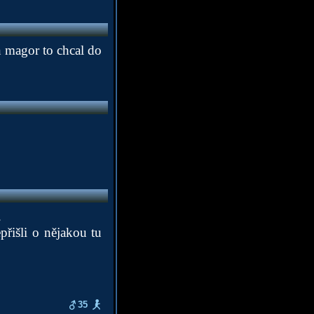
 magor to chcal do
.
přišli o nějakou tu
35