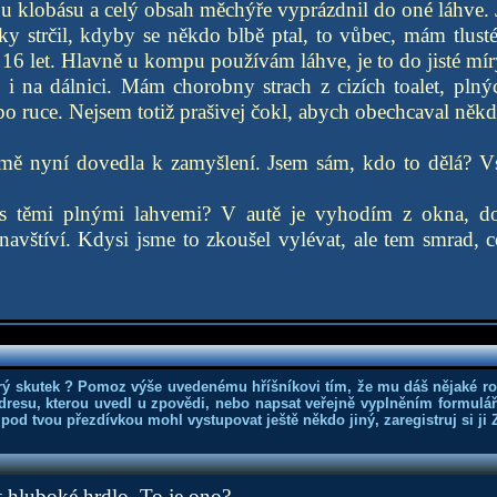
tou klobásu a celý obsah měchýře vyprázdnil do oné láhve. J
ky strčil, kdyby se někdo blbě ptal, to vůbec, mám tlust
16 let. Hlavně u kompu používám láhve, je to do jisté mí
 na dálnici. Mám chorobny strach z cizích toalet, plnýc
po ruce. Nejsem totiž prašivej čokl, abych obechcaval někd
 mě nyní dovedla k zamyšlení. Jsem sám, kdo to dělá? Vsa
s těmi plnými lahvemi? V autě je vyhodím z okna, 
vštíví. Kdysi jsme to zkoušel vylévat, ale tem smrad, co
rý skutek ? Pomoz výše uvedenému hříšníkovi tím, že mu dáš nějaké r
dresu, kterou uvedl u zpovědi, nebo napsat veřejně vyplněním formuláře
 pod tvou přezdívkou mohl vystupovat ještě někdo jiný, zaregistruj si ji
t hluboké hrdlo. To je ono?