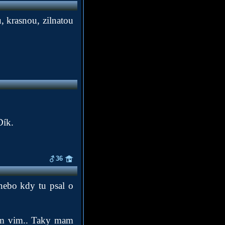
u, krasnou, zilnatou
Dík.
36
 nebo kdy tu psal o
vem vim.. Taky mam