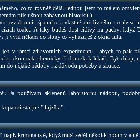
ámého, co to rovněž dělá. Jednou jsem to málem omylem
e nemám příslušnou zábavnou historku.)
om nevidím nic špatného a vlastně ani divného, co ale se m
 cizích toalet. A taky budeš dost citlivý na pachy, když T
ys ji vylil někam do stoky to vyhazuješ z okna auta.
a jen v rámci zdravotních experimentů - abych to pak pil
ebo zkoumala chemicky či donesla k lékaři. Být chlap, u
im do nějaké nádoby i z důvodu potřeby a situace.
r. Ja používam sklenenú laboratórnu nádobu, podob
kopa miesta pre " lojzíka" .
např. kriminalisté, když musí sedět několik hodin v autě