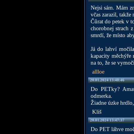
Nejsi sám. Mám zn
včas zarazil, takž
Čůrat do petek v t
chorobnej strach z
smrdí, že místo ab
Já do lahví močil
kapacity měchýře n
na to, že se vymoč
allloe
20.01.2024 13:48:46
Do PETky? Amaté
odmerka.
Žiadne úzke hrdlo, 
Kliš
20.01.2024 13:47:37
Do PET láhve močí 