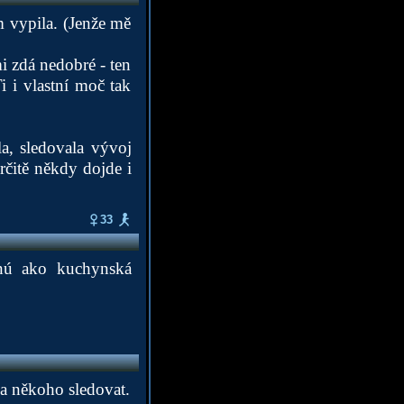
 vypila. (Jenže mě
i zdá nedobré - ten
i i vlastní moč tak
a, sledovala vývoj
rčitě někdy dojde i
33
nú ako kuchynská
 a někoho sledovat.