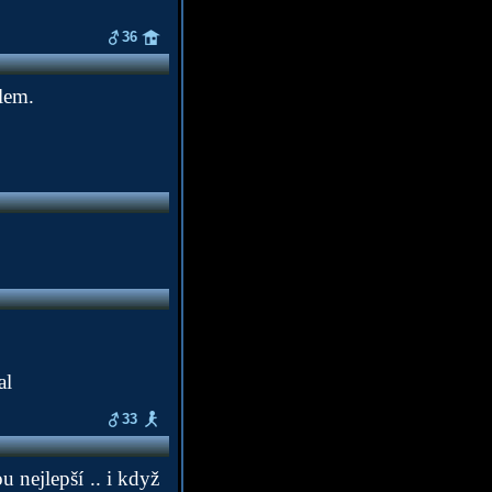
36
dlem.
al
33
 nejlepší .. i když