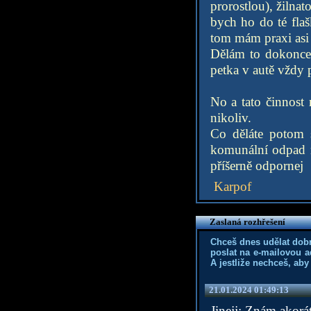
prorostlou), žilna
bych ho do té flaš
tom mám praxi asi 
Dělám to dokonce i
petka v autě vždy 
No a tato činnost
nikoliv.
Co děláte potom 
komunální odpad na
příšerně odpornej
Karpof
Zaslaná rozhřešení
Chceš dnes udělat dob
poslat na e-mailovou a
A jestliže nechceš, aby
21.01.2024 01:49:13
Jinejj: Znám akorá