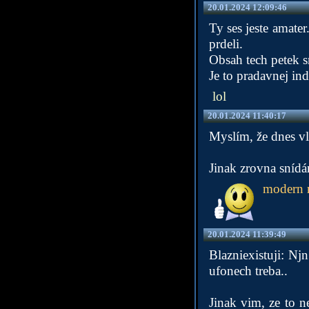
20.01.2024 12:09:46
Ty ses jeste amater
prdeli.
Obsah tech petek s
Je to pradavnej ind
lol
20.01.2024 11:40:17
Myslím, že dnes vl
Jinak zrovna snídá
modern r
20.01.2024 11:39:49
Blazniexistuji: Nj
ufonech treba..
Jinak vim, ze to 