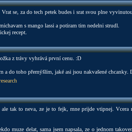
. Vrat se, za do tech petek budes i srat svou plne vyvinuto
michavam s mango lassi a potiram tim nedelni strudl.
ickej recept.
ožka z trávy vyhrává první cenu. :D
m a do toho přemýšlím, jaké asi jsou nakvašené chcanky. 
esearch
n ale tak to neva, ze je to fejk, mne prijde vtipnej. Vcera
nekdo muze delat, sama jsem napsala, ze o jednom tako