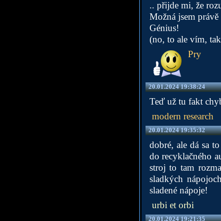
.. přijde mi, že ro
Možná jsem právě 
Génius!
(no, to ale vím, ta
Pry
20.01.2024 19:38:24
Teď už tu fakt chyb
modern research
20.01.2024 19:35:32
dobré, ale dá sa t
do recyklačného a
stroj to tam rozm
sladkých nápojoch
sladené nápoje!
urbi et orbi
20.01.2024 19:21:35