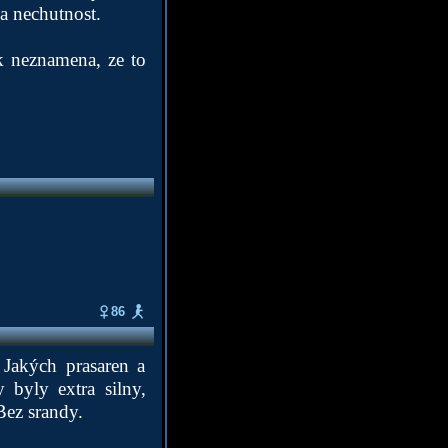
 a nechutnost.
k neznamena, ze to
86
 Jakých prasaren a
 byly extra silny,
Bez srandy.