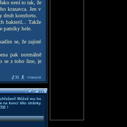
ako není to tak, že
ého krasavca. Jen v
ry druh komfortu.
h bakterií... Takže
e patníky hele.
dím se, že zajisté
doma pak normálně
 se z toho line, je
31
VYMAZAT
ozhřešení! Můžeš mu ho
 na konci této stránky.
ZDE
!