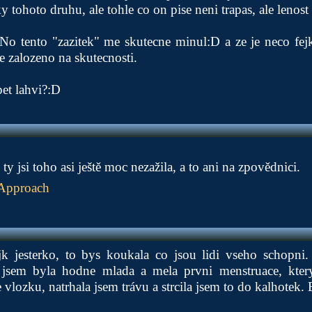
y tohoto druhu, ale tohle co on pise neni trapas, ale lenost
No tento "zazitek" me skutecne minul:D a ze je neco fej
e zalozeno na skutecnosti.
et lahvi?:D
 ty jsi toho asi ještě moc nezažila, a to ani na zpovědnici.
Approach
jk jesterko, to bys koukala co jsou lidi vseho schopni.
jsem byla hodne mlada a mela prvni menstruace, ktery
vlozku, natrhala jsem trávu a strcila jsem to do kalhotek. 