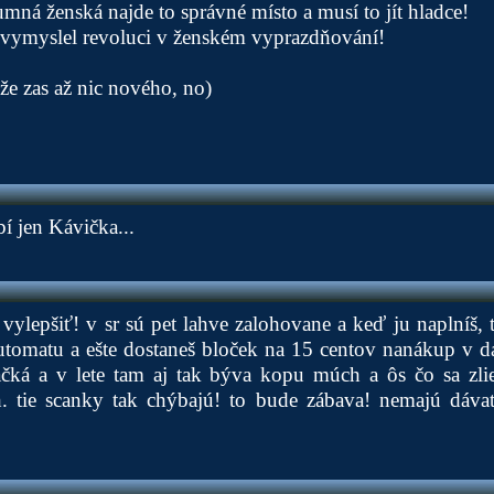
zumná ženská najde to správné místo a musí to jít hladce!
vymyslel revoluci v ženském vyprazdňování!
kže zas až nic nového, no)
í jen Kávička...
o vylepšiť! v sr sú pet lahve zalohovane a keď ju naplníš, 
utomatu a ešte dostaneš bloček na 15 centov nanákup v 
ačká a v lete tam aj tak býva kopu múch a ôs čo sa zli
. tie scanky tak chýbajú! to bude zábava! nemajú dáva