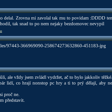
o delal. Zrovna mi zavolal tak mu to povidam :DDDD ten
yhodil, tak snad to po nem nejaky bezdomovec nevypil
u
t/files/97443-366969090-258674273632860-451183-jpg
i, ale vždy jsem zvládl vydržet, ač to bylo jakkoliv těžké
r lidí, co hrají nonstop pc hry a ti to prý dělají, aby ne
si proč ne.
m představit.