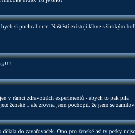
bych si pochcal ruce. Naštěstí existují láhve s širokým hr
u!!!!
 jen v rámci zdravotních experimentů - abych to pak pila
eté ženské .. ale zrovna jsem pochopil, že jsem se zamilov
o dělala do zavařovaček. Ono pro ženské asi ty petky nejsou