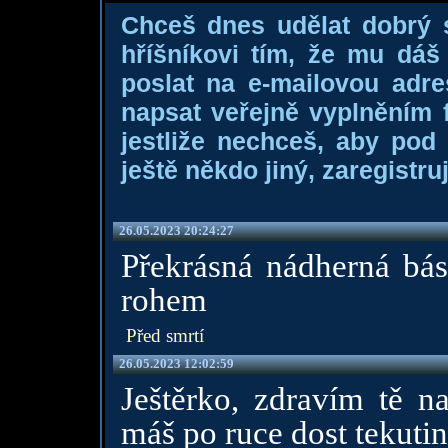
Chceš dnes udělat dobrý
hříšníkovi tím, že mu dá
poslat na e-mailovou adre
napsat veřejně vyplněním f
jestliže nechceš, aby pod
ještě někdo jiný, zaregistruj
26.05.2023 20:24:27
Překrásná nádherná bá
rohem
Před smrtí
26.05.2023 12:02:59
Ještěrko, zdravím tě n
máš po ruce dost tekutin