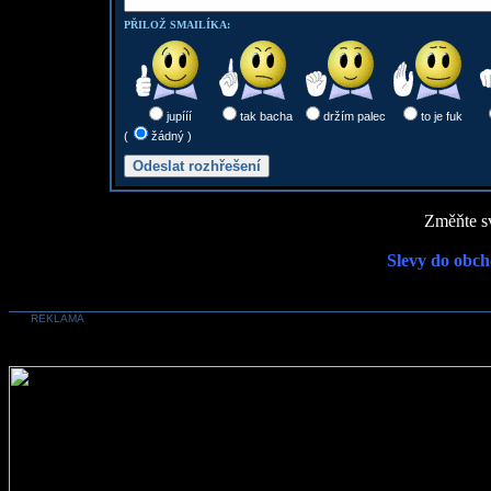
PŘILOŽ SMAILÍKA:
jupííí
tak bacha
držím palec
to je fuk
(
žádný )
Změňte sv
Slevy do obch
REKLAMA