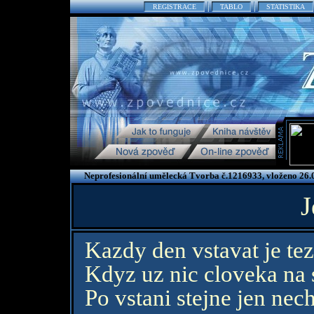
REGISTRACE
TABLO
STATISTIKA
Neprofesionální umělecká Tvorba č.1216933, vloženo 26.
J
Kazdy den vstavat je tezs
Kdyz uz nic cloveka na 
Po vstani stejne jen nech