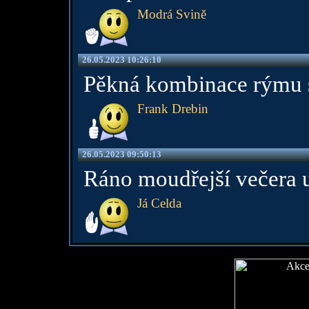
Modrá Svině
26.05.2023 10:26:10
Pěkná kombinace rýmu 
Frank Drebin
26.05.2023 09:50:13
Ráno moudřejší večera u
Já Celda