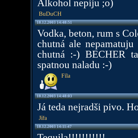
Alkohol nepiju ;o)
BuDuCH
18.12.2003 14:48:51
Vodka, beton, rum s Col
chutná ale nepamatuju 
chutná :-) BECHER ta
spatnou naladu :-)
Fíla
18.12.2003 14:48:03
Já teda nejradši pivo. Ho
Jiřa
18.12.2003 14:11:47
Tequila!!!!!!!!!!!