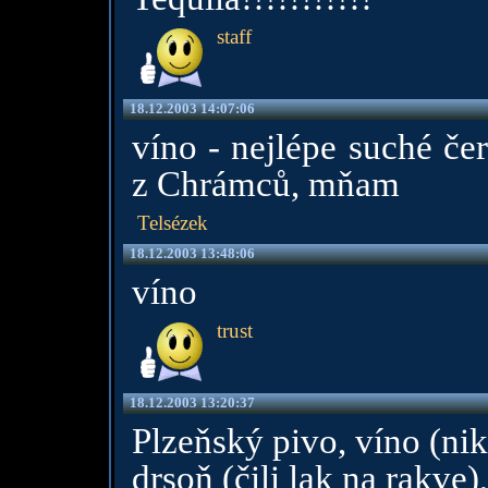
staff
18.12.2003 14:07:06
víno - nejlépe suché če
z Chrámců, mňam
Telsézek
18.12.2003 13:48:06
víno
trust
18.12.2003 13:20:37
Plzeňský pivo, víno (ni
drsoň (čili lak na rakve)