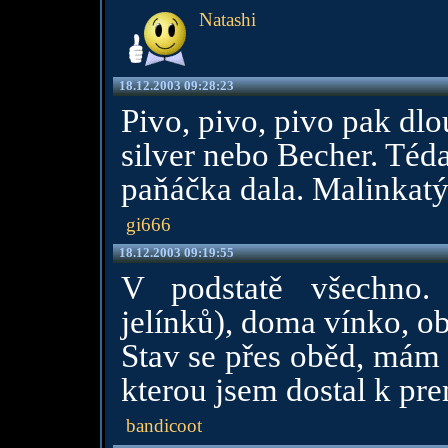
Natashi
18.12.2003 09:28:23
Pivo, pivo, pivo pak dl
silver nebo Becher. Téda
paňáčka dala. Malinkatý
gi666
18.12.2003 09:19:55
V podstatě všechno.
jelínků), doma vínko, o
Stav se přes oběd, mám 
kterou jsem dostal k pr
bandicoot