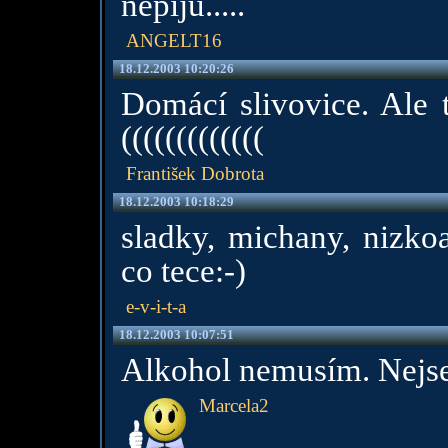
nepiju.....
ANGELT16
18.12.2003 10:20:26
Domácí slivovice. Ale t
(((((((((((((
František Dobrota
18.12.2003 10:18:29
sladky, michany, nizkoa
co tece:-)
e-v-i-t-a
18.12.2003 10:07:51
Alkohol nemusím. Nejsem
Marcela2