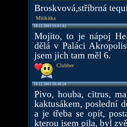
Broskvová,stříbrná tequi
Miiikitka
18.12.2003 19:01:02
Mojito, to je nápoj H
dělá v Paláci Akropoli
jsem jich tam měl 6.
Clubber
18.12.2003 18:49:28
Pivo, houba, citrus, ma
kaktusákem, poslední d
a je třeba se opít, post
kterou jsem pila, byl z