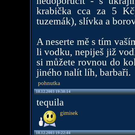
nedoporučit - s ukraji
krabička cca za 5 Kč
tuzemák), slívka a boro
A neserte mě s tím vaš
li vodku, nepiješ již vo
si můžete rovnou do ko
jiného nalít líh, barbaři.
pohnutka
18.12.2003 19:38:14
tequila
gimisek
18.12.2003 19:22:44