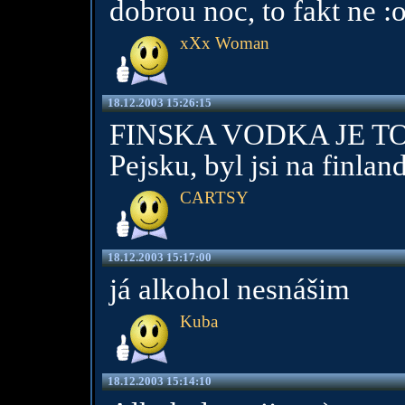
dobrou noc, to fakt ne :o
xXx Woman
18.12.2003 15:26:15
FINSKA VODKA JE TO 
Pejsku, byl jsi na finlan
CARTSY
18.12.2003 15:17:00
já alkohol nesnášim
Kuba
18.12.2003 15:14:10