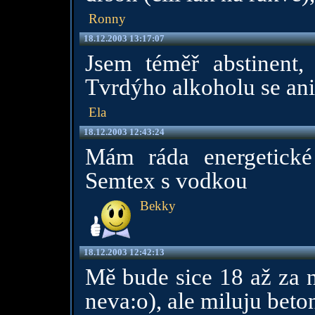
Ronny
18.12.2003 13:17:07
Jsem téměř abstinent,
Tvrdýho alkoholu se ani
Ela
18.12.2003 12:43:24
Mám ráda energetické 
Semtex s vodkou
Bekky
18.12.2003 12:42:13
Mě bude sice 18 až za n
neva:o), ale miluju bet