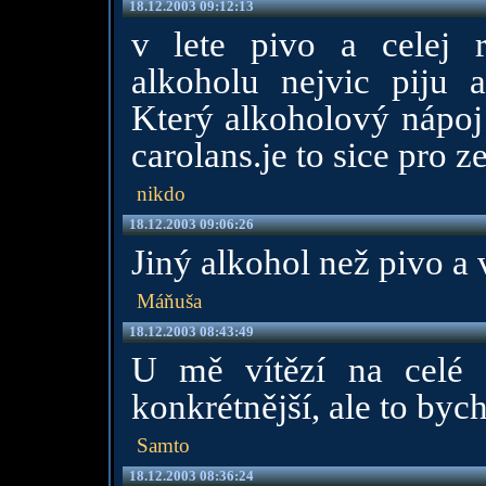
18.12.2003 09:12:13
v lete pivo a celej 
alkoholu nejvic piju a
Který alkoholový nápoj
carolans.je to sice pro 
nikdo
18.12.2003 09:06:26
Jiný alkohol než pivo a 
Máňuša
18.12.2003 08:43:49
U mě vítězí na celé 
konkrétnější, ale to bych
Samto
18.12.2003 08:36:24