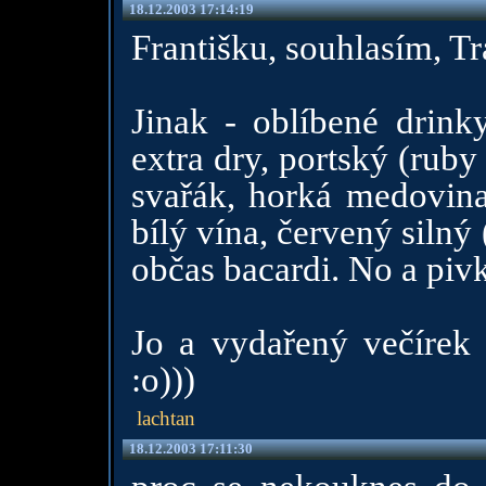
18.12.2003 17:14:19
Františku, souhlasím, T
Jinak - oblíbené drinky
extra dry, portský (rub
svařák, horká medovina.
bílý vína, červený silný
občas bacardi. No a pivk
Jo a vydařený večírek 
:o)))
lachtan
18.12.2003 17:11:30