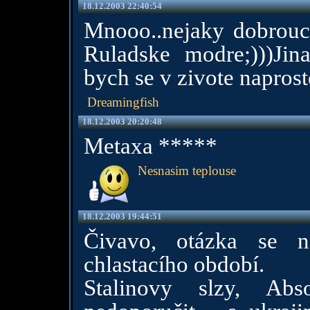
18.12.2003 22:40:54
Mnooo..nejaky dobrouck
Ruladske modre;)))Jin
bych se v zivote napros
Dreamingfish
18.12.2003 20:20:48
Metaxa *****
Nesnasim teplouse
18.12.2003 19:44:51
Čivavo, otázka se n
chlastacího období.
Stalinovy slzy, Abs