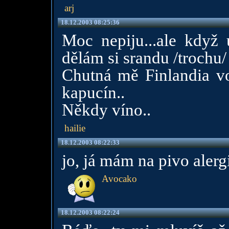
arj
18.12.2003 08:25:36
Moc nepiju...ale když u
dělám si srandu /trochu/
Chutná mě Finlandia vo
kapucín..
Někdy víno..
hailie
18.12.2003 08:22:33
jo, já mám na pivo alerg
Avocako
18.12.2003 08:22:24