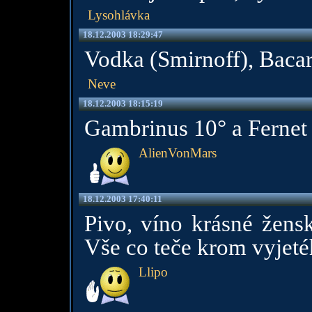
Lysohlávka
18.12.2003 18:29:47
Vodka (Smirnoff), Bacar
Neve
18.12.2003 18:15:19
Gambrinus 10° a Fernet 
AlienVonMars
18.12.2003 17:40:11
Pivo, víno krásné žensk
Vše co teče krom vyjetéh
Llipo