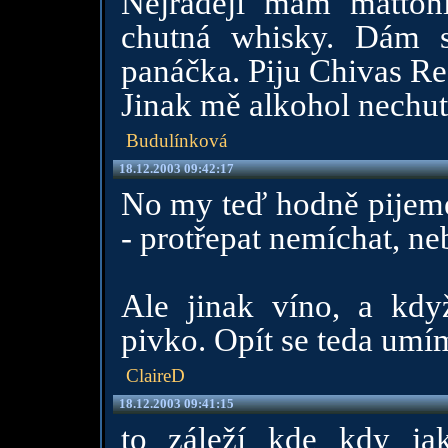
Nejraději mám matton
chutná whisky. Dám 
panáčka. Piju Chivas Re
Jinak mě alkohol nechut
Budulínková
18.12.2003 09:42:17
No my teď hodně pijeme
- protřepat nemíchat, ne
Ale jinak víno, a kd
pivko. Opít se teda umím
ClaireD
18.12.2003 09:41:15
to záleží kde kdy jak