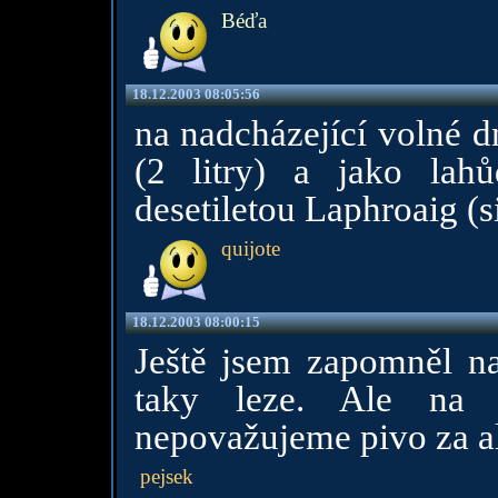
Béďa
18.12.2003 08:05:56
na nadcházející volné d
(2 litry) a jako lah
desetiletou Laphroaig (s
quijote
18.12.2003 08:00:15
Ještě jsem zapomněl na
taky leze. Ale na 
nepovažujeme pivo za alk
pejsek