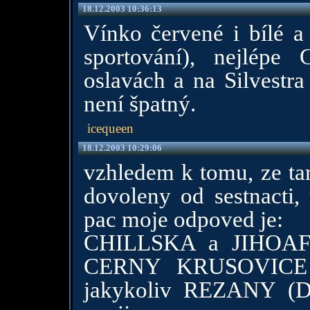
18.12.2003 10:36:13
Vínko červené i bílé a
sportování), nejlépe
oslavách a na Silvestr
není špatný.
icequeen
18.12.2003 10:29:06
vzhledem k tomu, ze tam
dovoleny od sestnacti,
pac moje odpoved je:
CHILLSKA a JIHOAFR
CERNY KRUSOVICE
jakykoliv REZANY (DO