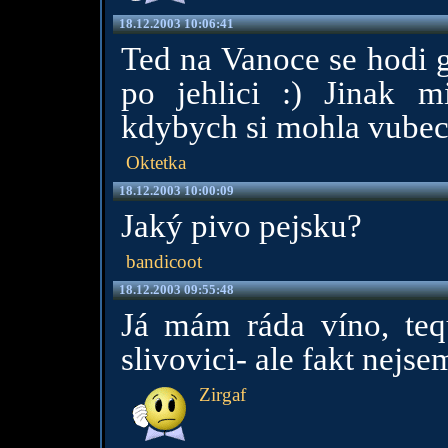
18.12.2003 10:06:41
Ted na Vanoce se hodi g
po jehlici :) Jinak m
kdybych si mohla vubec 
Oktetka
18.12.2003 10:00:09
Jaký pivo pejsku?
bandicoot
18.12.2003 09:55:48
Já mám ráda víno, tequ
slivovici- ale fakt nejse
Zirgaf