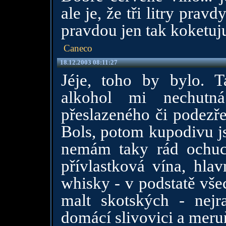
ale je, že tři litry prav
pravdou jen tak koketuju
Caneco
18.12.2003 08:11:27
Jéje, toho by bylo. T
alkohol mi nechutn
přeslazeného či podezře
Bols, potom kupodivu j
nemám taky rád ochu
přívlastková vína, hla
whisky - v podstatě vše
malt skotských - nejr
domácí slivovici a meru