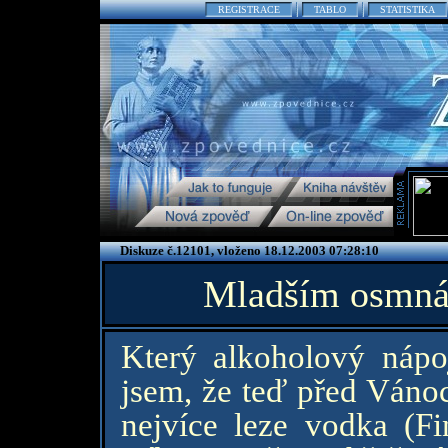
REGISTRACE
TABLO
STATISTIKA
Diskuze č.12101, vloženo 18.12.2003 07:28:10
Mladším osmnác
Který alkoholový nápo
jsem, že teď před Vánoc
nejvíce leze vodka (Fi