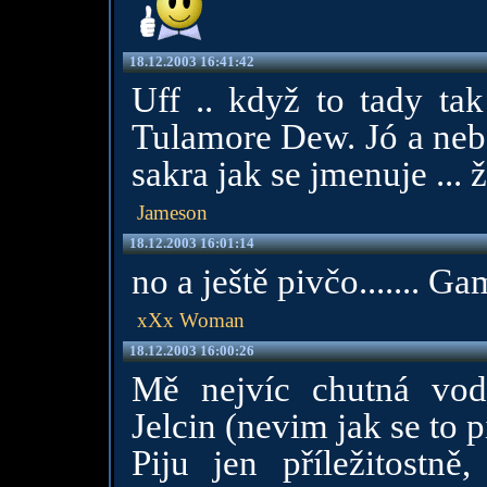
18.12.2003 16:41:42
Uff .. když to tady tak
Tulamore Dew. Jó a nebo 
sakra jak se jmenuje ... 
Jameson
18.12.2003 16:01:14
no a ještě pivčo....... G
xXx Woman
18.12.2003 16:00:26
Mě nejvíc chutná vodk
Jelcin (nevim jak se to p
Piju jen příležitostn