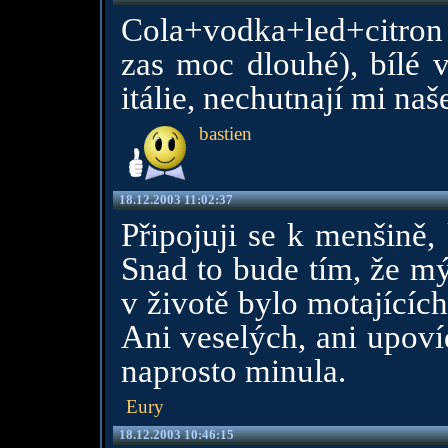
Cola+vodka+led+citron
zas moc dlouhé), bílé v
itálie, nechutnají mi naš
bastien
18.12.2003 11:02:37
Připojuji se k menšině,
Snad to bude tím, že m
v životě bylo motajících,
Ani veselých, ani upov
naprosto minula.
Eury
18.12.2003 10:46:15