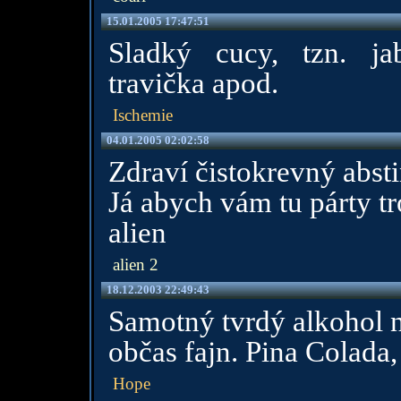
15.01.2005 17:47:51
Sladký cucy, tzn. jab
travička apod.
Ischemie
04.01.2005 02:02:58
Zdraví čistokrevný abstin
Já abych vám tu párty tr
alien
alien 2
18.12.2003 22:49:43
Samotný tvrdý alkohol n
občas fajn. Pina Colada, 
Hope