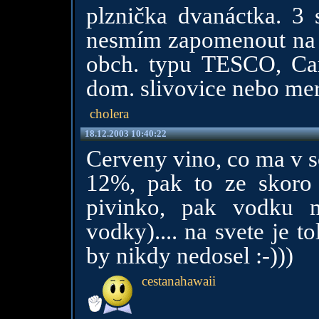
plznička dvanáctka. 3 s
nesmím zapomenout na j
obch. typu TESCO, Car
dom. slivovice nebo me
cholera
18.12.2003 10:40:22
Cerveny vino, co ma v s
12%, pak to ze skoro 
pivinko, pak vodku 
vodky).... na svete je t
by nikdy nedosel :-)))
cestanahawaii