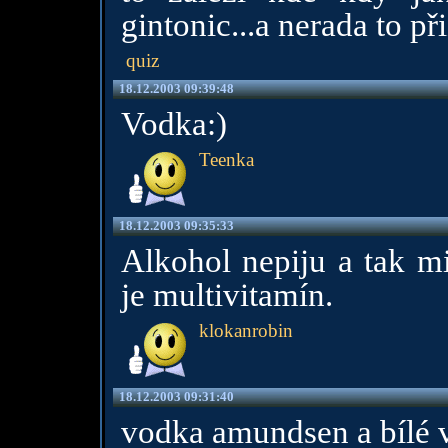
gintonic...a nerada to p
quiz
18.12.2003 09:39:48
Vodka:)
Teenka
18.12.2003 09:35:33
Alkohol nepiju a tak mi
je multivitamín.
klokanrobin
18.12.2003 09:31:40
vodka amundsen a bílé 