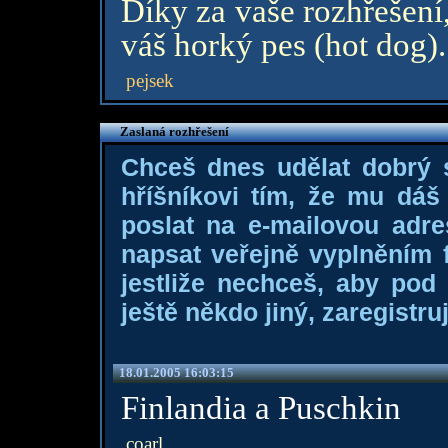
Díky za vaše rozhřešení
váš horký pes (hot dog). 
pejsek
Zaslaná rozhřešení
Chceš dnes udělat dobrý
hříšníkovi tím, že mu dá
poslat na e-mailovou adre
napsat veřejně vyplněním f
jestliže nechceš, aby pod
ještě někdo jiný, zaregistruj
18.01.2005 16:03:15
Finlandia a Puschkin
coarl