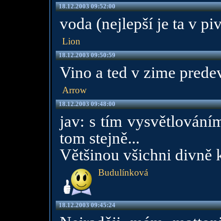
18.12.2003 09:52:00
voda (nejlepší je ta v pi
Lion
18.12.2003 09:50:59
Vino a ted v zime prede
Arrow
18.12.2003 09:48:00
jav: s tím vysvětlování
tom stejně...
Většinou všichni divně k
Budulínková
18.12.2003 09:45:24