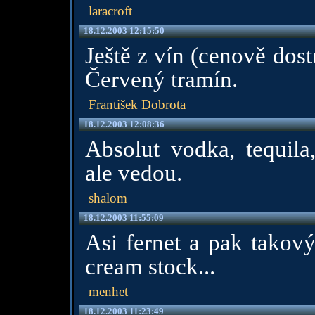
laracroft
18.12.2003 12:15:50
Ještě z vín (cenově dost
Červený tramín.
František Dobrota
18.12.2003 12:08:36
Absolut vodka, tequila
ale vedou.
shalom
18.12.2003 11:55:09
Asi fernet a pak takový
cream stock...
menhet
18.12.2003 11:23:49