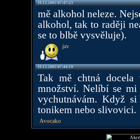
18.12.2003 07:47:23
mě alkohol neleze. Nejs
alkohol, tak to raději 
se to blbě vysvěluje).
jav
18.12.2003 07:44:19
Tak mě chtná docela 
množství. Nelíbí se mi 
vychutnávám. Když si 
tonikem nebo slivovici.
Avocako