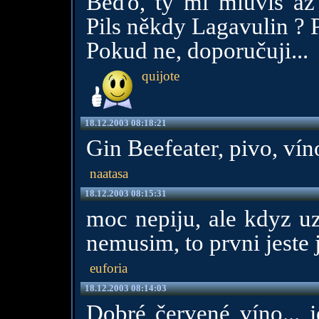
Béďo, ty mi mluvíš až
Pils někdy Lagavulin ? 
Pokud ne, doporučuji...
quijote
18.12.2003 08:18:21
Gin Beefeater, pivo, víno
naatasa
18.12.2003 08:15:31
moc nepiju, ale kdyz uz
nemusim, to prvni jeste 
euforia
18.12.2003 08:14:03
Dobré červené víno... 