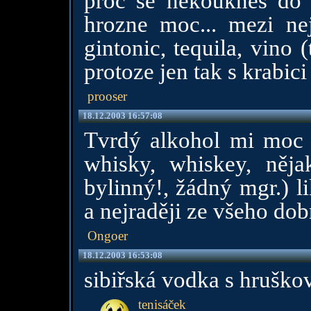
proc se nekouknes do p
hrozne moc... mezi nej
gintonic, tequila, vino 
protoze jen tak s krabic
prooser
18.12.2003 16:57:08
Tvrdý alkohol mi moc n
whisky, whiskey, něja
bylinný!, žádný mgr.) l
a nejraději ze všeho dob
Ongoer
18.12.2003 16:53:08
sibiřská vodka s hruško
tenisáček