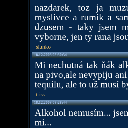
nazdarek, toz ja muzu
myslivce a rumik a sa
dzusem - taky jsem my
vyborne, jen ty rana jso
slunko
18.12.2003 08:30:34
Mi nechutná tak ňák al
na pivo,ale nevypiju ani
tequilu, ale to už musí b
triss
18.12.2003 08:28:44
Alkohol nemusím... jsem
mi...