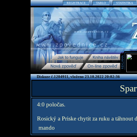
REGISTRACE
TABLO
STATISTIKA
Diskuze č.1204911, vloženo 23.10.2022 20:02:36
Spar
4:0 poločas.
Rosický a Priske chytit za ruku a táhnout 
mando