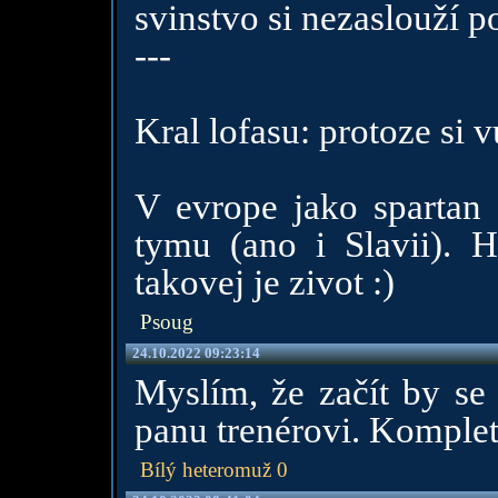
svinstvo si nezaslouží p
---
Kral lofasu: protoze si v
V evrope jako spartan
tymu (ano i Slavii). H
takovej je zivot :)
Psoug
24.10.2022 09:23:14
Myslím, že začít by se
panu trenérovi. Komple
Bílý heteromuž 0