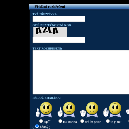
Přidání rozhřešení
TVÁ PŘEZDÍVKA:
OPIŠ BEZPEČNOSTNÍ KOD:
TEXT ROZHŘEŠENÍ:
PŘILOŽ SMAILÍKA:
jupííí
tak bacha
držím palec
to je fuk
(
žádný )