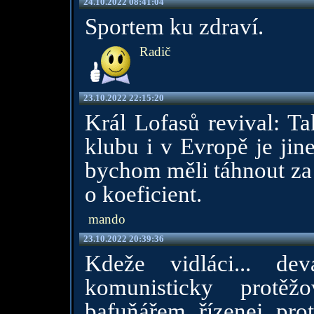
24.10.2022 08:41:04
Sportem ku zdraví.
Radič
23.10.2022 22:15:20
Král Lofasů revival: T
klubu i v Evropě je jin
bychom měli táhnout za 
o koeficient.
mando
23.10.2022 20:39:36
Kdeže vidláci... de
komunisticky protěž
bafuňářem řízenej prot