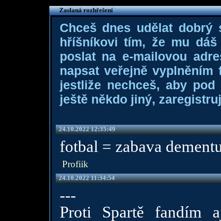
Zaslaná rozhřešení
Chceš dnes udělat dobrý
hříšníkovi tím, že mu dá
poslat na e-mailovou adre
napsat veřejně vyplněním f
jestliže nechceš, aby pod
ještě někdo jiný, zaregistruj
24.10.2022 12:35:49
fotbal = zabava dement
Profiik
24.10.2022 11:34:54
---
Proti Spartě fandím 