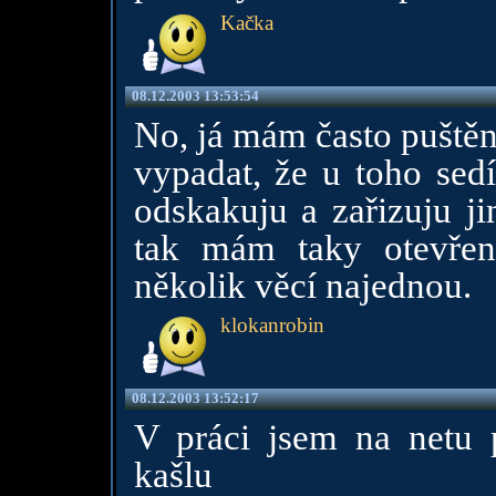
Kačka
08.12.2003 13:53:54
No, já mám často puštěn
vypadat, že u toho sedí
odskakuju a zařizuju j
tak mám taky otevřen
několik věcí najednou.
klokanrobin
08.12.2003 13:52:17
V práci jsem na netu p
kašlu