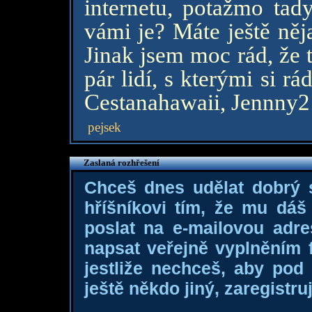
internetu, potažmo tad
vámi je? Máte ještě něj
Jinak jsem moc rád, že t
pár lidí, s kterými si 
Cestanahawaii, Jennny2
pejsek
Zaslaná rozhřešení
Chceš dnes udělat dobrý
hříšníkovi tím, že mu dá
poslat na e-mailovou adre
napsat veřejně vyplněním f
jestliže nechceš, aby pod
ještě někdo jiný, zaregistruj