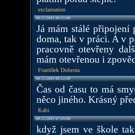
exclamation
08.12.2003 08:31:06
Já mám stálé připojení 
doma, tak v práci. A v p
pracovně otevřeny dal
mám otevřenou i zpověd
František Dobrota
08.12.2003 08:12:49
Čas od času to má smysl
něco jiného. Krásný pře
Kabi
08.12.2003 07:45:08
když jsem ve škole tak