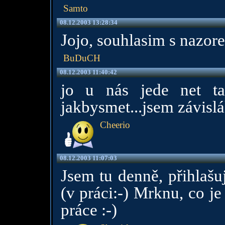
Samto
08.12.2003 13:28:34
Jojo, souhlasim s nazore
BuDuCH
08.12.2003 11:40:42
jo u nás jede net t
jakbysmet...jsem závislá
Cheerio
08.12.2003 11:07:03
Jsem tu denně, přihlašu
(v práci:-) Mrknu, co j
práce :-)