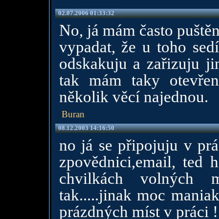
02.07.2006 01:33:32
No, já mám často puštěn
vypadat, že u toho sedí
odskakuju a zařizuju j
tak mám taky otevřen
několik věcí najednou.
Buran
08.12.2003 14:16:50
no já se připojuju v pr
zpovědnici,email, ted h
chvilkách volných m
tak.....jinak moc maniak
prázdných míst v práci !