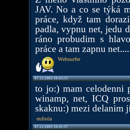
JAV. No a co se týká mě
práce, když tam dora
padla, vypnu net, jedu 
ráno probudim s hlavo
práce a tam zapnu net.....
Websurfer
07.12.2003 18:43:53
to jo:) mam celodenni p
winamp, net, ICQ pro
skaknu:) mezi delanim ji
euforia
07.12.2003 18:41:37