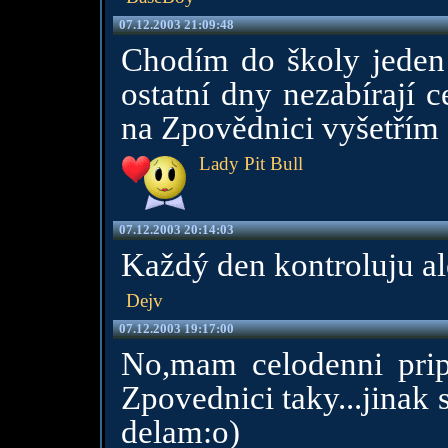
07.12.2003 21:09:48
Chodím do školy jeden
ostatní dny nezabírají 
na Zpovědnici vyšetřím :
Lady Pit Bull
07.12.2003 20:14:03
Každý den kontroluju a
Dejv
07.12.2003 19:17:00
No,mam celodenni pripo
Zpovednici taky...jinak
delam:o)