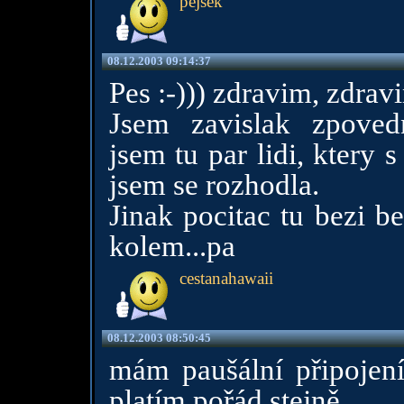
pejsek
08.12.2003 09:14:37
Pes :-))) zdravim, zdrav
Jsem zavislak zpoved
jsem tu par lidi, ktery
jsem se rozhodla.
Jinak pocitac tu bezi b
kolem...pa
cestanahawaii
08.12.2003 08:50:45
mám paušální připojení,
platím pořád stejně.