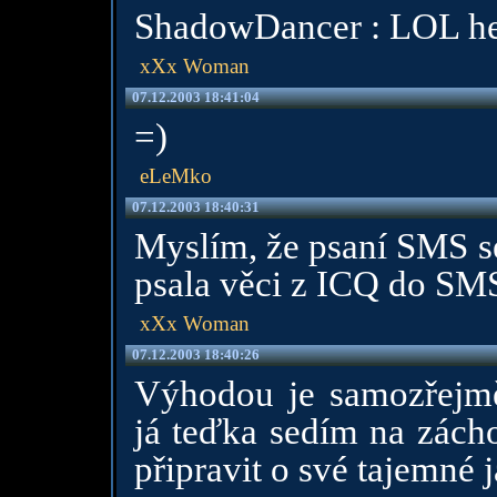
ShadowDancer : LOL heh
xXx Woman
07.12.2003 18:41:04
=)
eLeMko
07.12.2003 18:40:31
Myslím, že psaní SMS se
psala věci z ICQ do SM
xXx Woman
07.12.2003 18:40:26
Výhodou je samozřejmě
já teďka sedím na zácho
připravit o své tajemné já