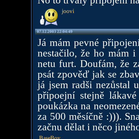
No to trvalý připojení na
joovi
07.12.2003 22:04:49
Já mám pevné připojení
nestačilo, že ho mám i
netu furt. Doufám, že 
psát zpověď jak se zbavi
já jsem radši nezůstal
připoejní stejně lákav
poukázka na neomezené
za 500 měsíčně :))). Sn
začnu dělat i něco jinéh
BaseBoy