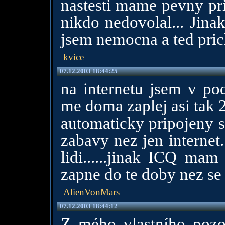
nastesti mame pevny pri
nikdo nedovolal... Jina
jsem nemocna a ted pric
kvice
07.12.2003 18:44:25
na internetu jsem v pods
me doma zaplej asi tak 
automaticky pripojeny s
zabavy nez jen internet
lidi......jinak ICQ ma
zapne do te doby nez se 
AlienVonMars
07.12.2003 18:44:12
Z mého vlastního pozor