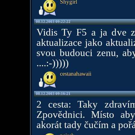
Shygirl
08.12.2003 09:22:22
Vidis Ty F5 a ja dve z
aktualizace jako aktuali
svou budouci zenu, ab
....:-)))))
cestanahawaii
08.12.2003 09:16:21
2 cesta: Taky zdraví
Zpovědnici. Místo ab
akorát tady čučím a poř