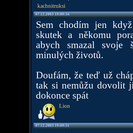
kachnitruksi
07.12.2003 19:09:34
Sem chodím jen když
skutek a někomu pora
abych smazal svoje 
minulých životů.
Doufám, že teď už cháp
tak si nemůžu dovolit jí
dokonce spát
Lion
07.12.2003 19:09:31