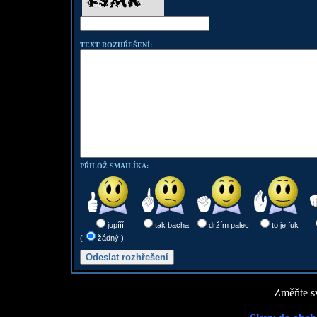
TEXT ROZHŘEŠENÍ:
PŘILOŽ SMAILÍKA:
jupííí
tak bacha
držím palec
to je fuk
(
žádný )
Změňte sv