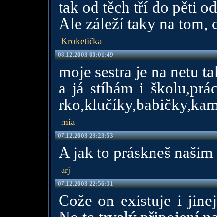
tak od těch tří do pěti
Ale záleží taky na tom, 
Kroketička
08.12.2003 00:01:49
moje sestra je na netu ta
a já stíhám i školu,prá
rko,klučíky,babičky,kamará
mia
07.12.2003 23:23:53
A jak to práskneš našim
arj
07.12.2003 22:56:31
Cože on existuje i jinej