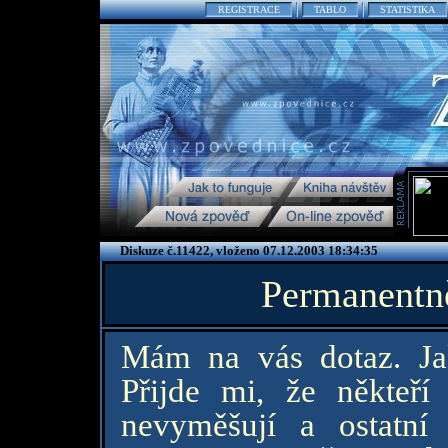
REGISTRACE
TABLO
STATISTIKA
Diskuze č.11422, vloženo 07.12.2003 18:34:35
Permanentně
Mám na vás dotaz. Jak
Přijde mi, že někteří
nevyměšují a ostatní 