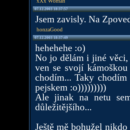
xXx Woman
07.12.2003 18:37:57
Jsem zavisly. Na Zpoved
honzaGood
07.12.2003 18:37:49
hehehehe :o)
No jo dělám i jiné věci
ven se svojí kámoškou 
chodím... Taky chodím 
pejskem :o)))))))))
Ale jinak na netu s
důležitějšího...
Ještě mě bohužel nikdo 