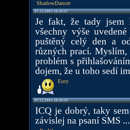
ShadowDancer
07.12.2003 18:39:47
Je fakt, že tady jsem 
všechny výše uvedené 
puštěný celý den a 
různých prací. Myslím, 
problém s přihlašováním
dojem, že u toho sedí im
Eury
07.12.2003 18:39:34
ICQ je dobrý, taky sem 
závislej na psaní SMS ...