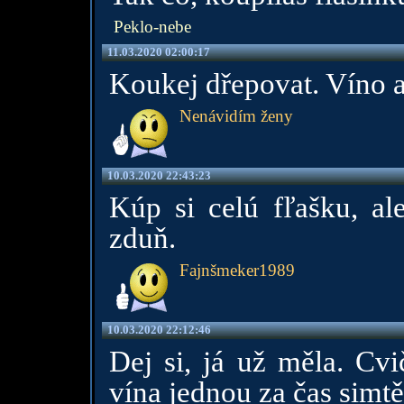
Peklo-nebe
11.03.2020 02:00:17
Koukej dřepovat. Víno 
Nenávidím ženy
10.03.2020 22:43:23
Kúp si celú fľašku, al
zduň.
Fajnšmeker1989
10.03.2020 22:12:46
Dej si, já už měla. Cvič
vína jednou za čas simtě