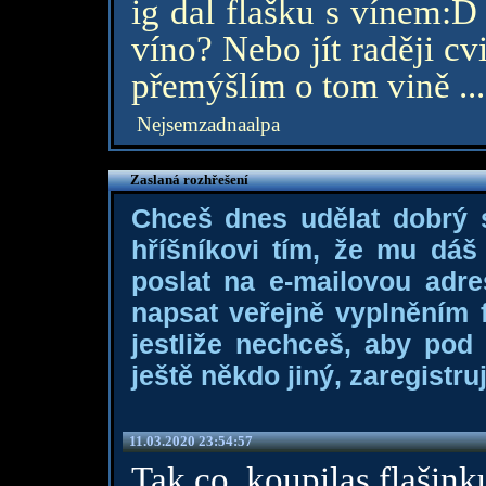
ig dal flašku s vínem:D
víno? Nebo jít raději cv
přemýšlím o tom vině ..
Nejsemzadnaalpa
Zaslaná rozhřešení
Chceš dnes udělat dobrý
hříšníkovi tím, že mu dá
poslat na e-mailovou adre
napsat veřejně vyplněním f
jestliže nechceš, aby pod
ještě někdo jiný, zaregistruj
11.03.2020 23:54:57
Tak co, koupilas flašink