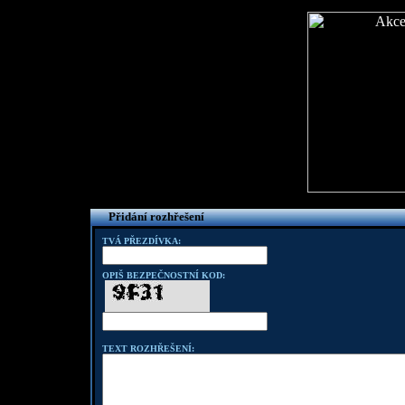
Přidání rozhřešení
TVÁ PŘEZDÍVKA:
OPIŠ BEZPEČNOSTNÍ KOD:
TEXT ROZHŘEŠENÍ: