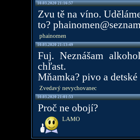
10.03.2020 21:16:57
Zvu tě na víno. Uděláme
to? phainomen@seznam
phainomen
10.03.2020 21:13:49
Fuj. Neznášam alkohol
chľast.
Mňamka? pivo a detské
Zvedavý nevychovanec
10.03.2020 21:01:53
Proč ne obojí?
LAMO