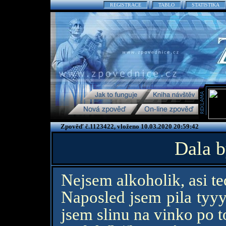
REGISTRACE
TABLO
STATISTIKA
Zpověď č.1123422, vloženo 10.03.2020 20:59:42
Dala b
Nejsem alkoholik, asi te
Naposled jsem pila tyyy
jsem slinu na vinko po 