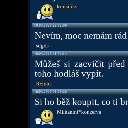
krutsifiks
10.03.2020 22:02:09
Nevím, moc nemám rád ho
sdgds
10.03.2020 21:52:14
Můžeš si zacvičit před
toho hodláš vypít.
Refuter
10.03.2020 21:28:20
Si ho běž koupit, co ti b
Militantní*konzerva