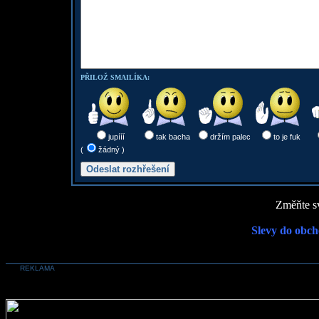
PŘILOŽ SMAILÍKA:
jupííí
tak bacha
držím palec
to je fuk
(
žádný )
Změňte sv
Slevy do obch
REKLAMA