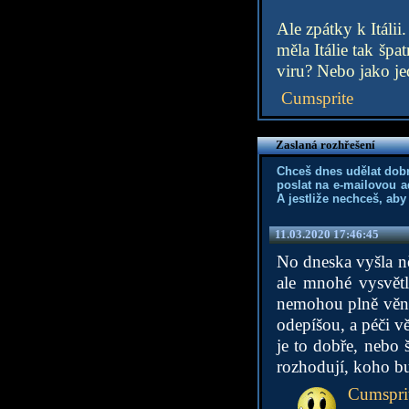
Ale zpátky k Itáli
měla Itálie tak šp
viru? Nebo jako je
Cumsprite
Zaslaná rozhřešení
Chceš dnes udělat dob
poslat na e-mailovou a
A jestliže nechceš, aby
11.03.2020 17:46:45
No dneska vyšla n
ale mnohé vysvětl
nemohou plně věnova
odepíšou, a péči vě
je to dobře, nebo š
rozhodují, koho bu
Cumspri