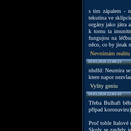
s tim zápalem - n
tekutina ve sklípc
orgány jako játra 
k tomu ta imunitní
fungujou na léčbu 
něco, co by jinak n
Nevnímám realitu
10.03.2020 22:08:21
nhdfd: Neumira se 
ktere napor nezvlad
Vylity geniu
10.03.2020 22:01:43
Třeba Bulhaři běh
případ koronaviru)
Proč tohle Italov
Skoly se zavřely j