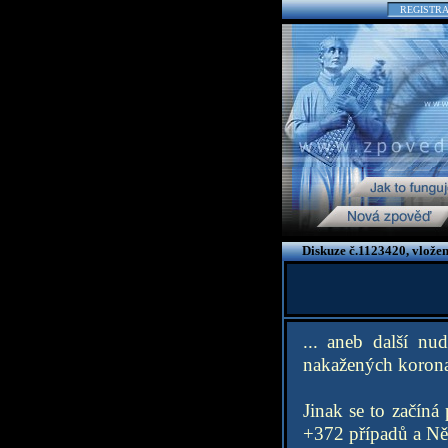
REGISTR
Diskuze č.1123420, vlože
... aneb další nu
nakažených koronav
Jinak se to začíná
+372 případů a N