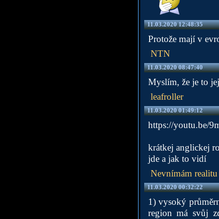
11.03.2020 12:48:35
Protože mají v evr
NTN
11.03.2020 08:47:40
Myslím, že je to je
leafroller
11.03.2020 01:49:12
https://youtu.be
krátkej anglickej 
jde a jak to vidí
Nevnímám realitu
11.03.2020 00:32:22
1) vysoký průměrn
region má svůj zd