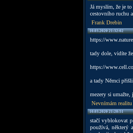
Já myslím, že je t
cestovního ruchu a 
Frank Drebin
10.03.2020 21:32:02
https://www.natur
tady dole, vidíte že
https://www.cell.
a tady Němci přišl
mezery si umažte, j
Nevnímám realitu
10.03.2020 21:28:51
stačí vyblokovat p
používá, některý a