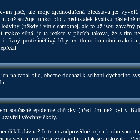
evim jistě, ale moje zjednodušená představa je: vyvolá s
ích, což snižuje funkci plic , nedostatek kyslíku následně 
a ledviny (někdy i virus samotnej, ale to už jsou závažný p
 reakce silná, je ta reakce v plicích taková, že s tim nej
i různý protizánětlivý léky, co tlumí imunitní reakci a 
epřežil
jen na zapal plic, obecne dochazi k selhani dychaciho syst
a..
em současné epidemie chřipky (před tím než byl v Bul
 uzavřeli všechny školy.
é neudělali dávno? Je to nezodpovědné nejen k nim samotn
en na severu, rodiče si vzali volno a tak se cestovalo. Pře