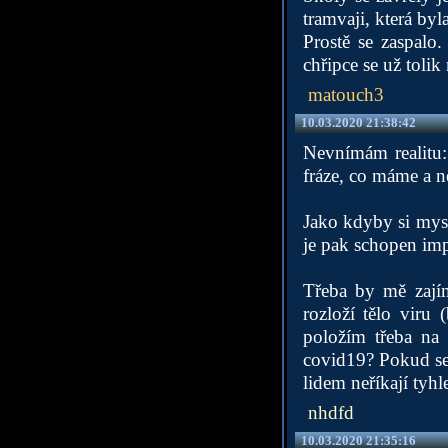
tramvaji, která byl
Prostě se zaspalo
chřipce se už tolik
matouch3
10.03.2020 21:38:42
Nevnímám realitu:
fráze, co máme a n
Jako kdyby si mysl
je pak schopen imp
Třeba by mě zajíma
rozloží tělo viru 
položím třeba na 
covid19? Pokud se 
lidem neříkají tyhl
nhdfd
10.03.2020 21:35:16