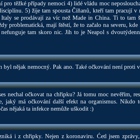
ní pro těžké případy nemoci 4) lidé vládu moc neposloucha
disciplínu. 5) žije tam spousta Číňanů, kteří tam pracují
taly se prodávají za víc než Made in China. Ti to tam ší
ždy problematická, mají štěstí, že to začalo na severu, kd
a nefunguje tam skoro nic. Jih to je Neapol s dvoutýdenn
.
h byl nějak nemocný. Pak ano. Také očkování není proti
es nechal očkovat na chřipku? Já tomu moc nevěřím, res
e, jaký má očkování další efekt na organismus. Nikdo 
bčas nějaká ta infekce nemůže uškodit :)
niká i z chřipky. Nejen z koronaviru. Ćetl jsem zprávy, 