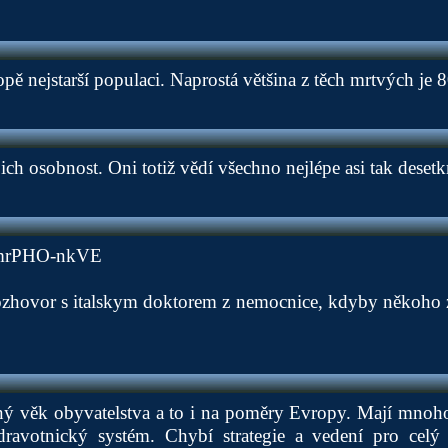
opě nejstarší populaci. Naprostá většina z těch mrtvých je 
jich osobnost. Oni totiž vědí všechno nejlépe asi tak desetkr
/9mrPHO-nkVE
rozhovor s italskym doktorem z nemocnice, kdyby někoho z
ý věk obyvatelstva a to i na poměry Evropy. Mají mnoho
ravotnický systém. Chybí strategie a vedení pro celý