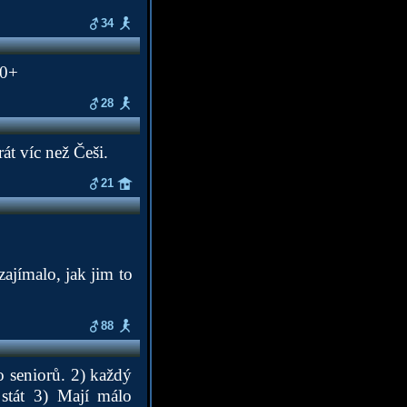
34
80+
28
át víc než Češi.
21
ajímalo, jak jim to
88
 seniorů. 2) každý
 stát 3) Mají málo