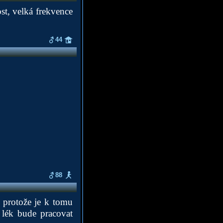
st, velká frekvence
44
88
, protože je k tomu
j lék bude pracovat