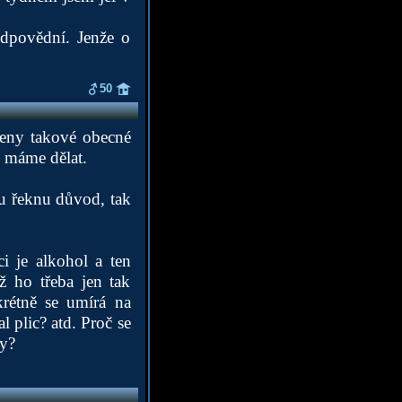
odpovědní. Jenže o
50
leny takové obecné
k máme dělat.
ku řeknu důvod, tak
ci je alkohol a ten
yž ho třeba jen tak
krétně se umírá na
 plic? atd. Proč se
dy?