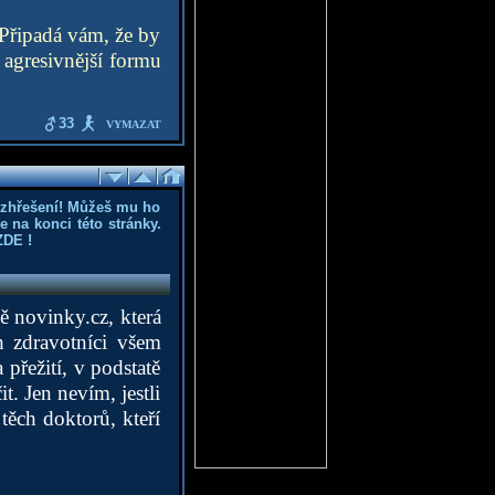
 Připadá vám, že by
 agresivnější formu
33
VYMAZAT
ozhřešení! Můžeš mu ho
 na konci této stránky.
ZDE
!
ě novinky.cz, která
h zdravotníci všem
 přežití, v podstatě
t. Jen nevím, jestli
 těch doktorů, kteří