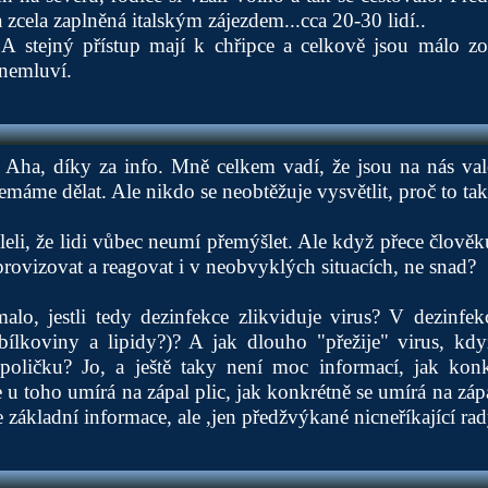
a zcela zaplněná italským zájezdem...cca 20-30 lidí..
. A stejný přístup mají k chřipce a celkově jsou málo z
 nemluví.
 Aha, díky za info. Mně celkem vadí, že jsou na nás va
emáme dělat. Ale nikdo se neobtěžuje vysvětlit, proč to ta
eli, že lidi vůbec neumí přemýšlet. Ale když přece člově
rovizovat a reagovat i v neobvyklých situacích, ne snad?
lo, jestli tedy dezinfekce zlikviduje virus? V dezinfek
(bílkoviny a lipidy?)? A jak dlouho "přežije" virus, kd
poličku? Jo, a ještě taky není moc informací, jak kon
u toho umírá na zápal plic, jak konkrétně se umírá na zápal
e základní informace, ale ,jen předžvýkané nicneříkající ra