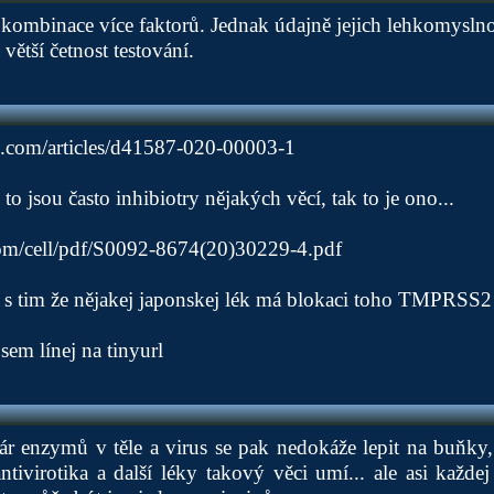
o kombinace více faktorů. Jednak údajně jejich lehkomyslno
větší četnost testování.
e.com/articles/d41587-020-00003-1
 to jsou často inhibiotry nějakých věcí, tak to je ono...
com/cell/pdf/S0092-8674(20)30229-4.pdf
i s tim že nějakej japonskej lék má blokaci toho TMPRSS2
sem línej na tinyurl
ár enzymů v těle a virus se pak nedokáže lepit na buňky
ntivirotika a další léky takový věci umí... ale asi každe