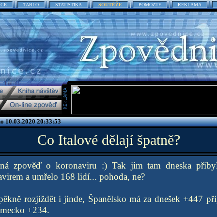
ACE
TABLO
STATISTIKA
SOUTĚŽE
POMOZTE
REKLAMA
no 10.03.2020 20:33:53
Co Italové dělají špatně?
dná zpověď o koronaviru :) Tak jim tam dneska přibyl
irem a umřelo 168 lidí... pohoda, ne?
 pěkně rozjíždět i jinde, Španělsko má za dnešek +447 pří
ěmecko +234.