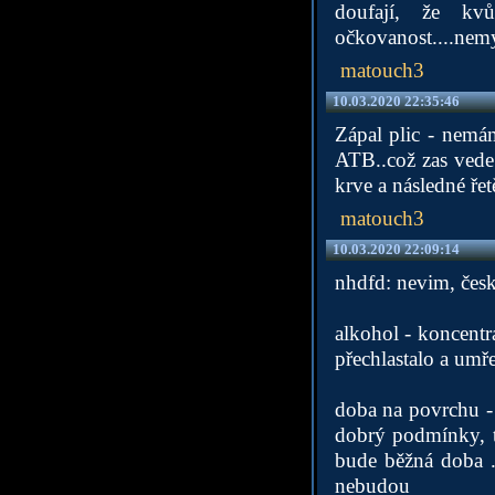
doufají, že kv
očkovanost....nemysl
matouch3
10.03.2020 22:35:46
Zápal plic - nemám 
ATB..což zas vede 
krve a následné ře
matouch3
10.03.2020 22:09:14
nhdfd: nevim, čes
alkohol - koncentr
přechlastalo a umře
doba na povrchu -
dobrý podmínky, ta
bude běžná doba ..
nebudou