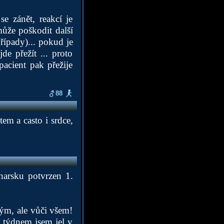
e zánět, reakcí je
může poškodit další
řípady)... pokud je
de přežít ... proto
pacient pak přežije
88
em a casto i srdce,
harsku potvrzen 1.
ým, ale vůči všem!
d týdnem jsem jel v