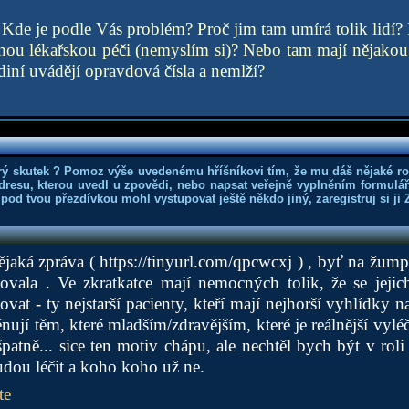
i. Kde je podle Vás problém? Proč jim tam umírá tolik lidí?
atnou lékařskou péči (nemyslím si)? Nebo tam mají nějakou
diní uvádějí opravdová čísla a nemlží?
rý skutek ? Pomoz výše uvedenému hříšníkovi tím, že mu dáš nějaké r
dresu, kterou uvedl u zpovědi, nebo napsat veřejně vyplněním formuláře
 pod tvou přezdívkou mohl vystupovat ještě někdo jiný, zaregistruj si ji
ějaká zpráva (
https://tinyurl.com/qpcwcxj
) , byť na žump
ovala . Ve zkratkatce mají nemocných tolik, že se jejic
t - ty nejstarší pacienty, kteří mají nejhorší vyhlídky na
nují těm, které mladším/zdravějším, které je reálnější vyléči
patně... sice ten motiv chápu, ale nechtěl bych být v roli
dou léčit a koho koho už ne.
te