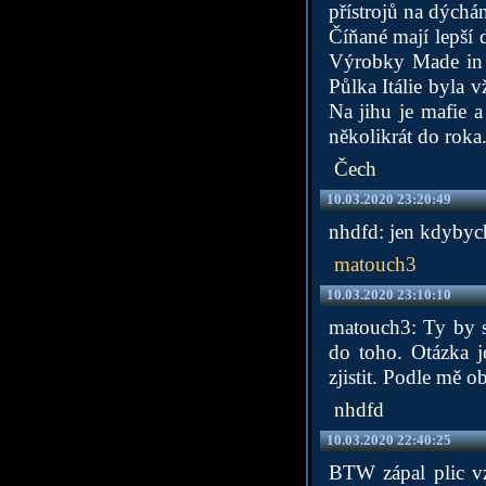
přístrojů na dýchá
Číňané mají lepší 
Výrobky Made in I
Půlka Itálie byla v
Na jihu je mafie 
několikrát do roka
Čech
10.03.2020 23:20:49
nhdfd: jen kdybyc
matouch3
10.03.2020 23:10:10
matouch3: Ty by s
do toho. Otázka j
zjistit. Podle mě o
nhdfd
10.03.2020 22:40:25
BTW zápal plic vz