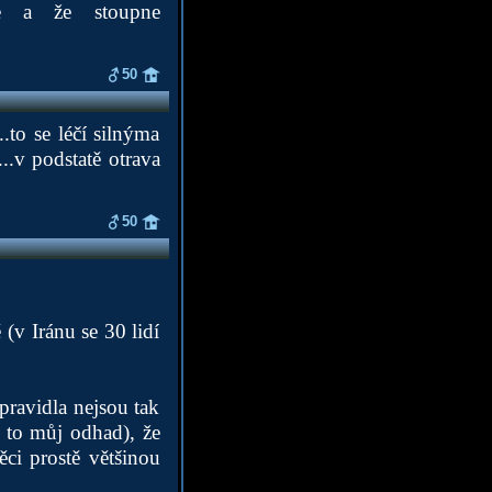
ce a že stoupne
50
..to se léčí silnýma
..v podstatě otrava
50
(v Iránu se 30 lidí
ravidla nejsou tak
e to můj odhad), že
ěci prostě většinou