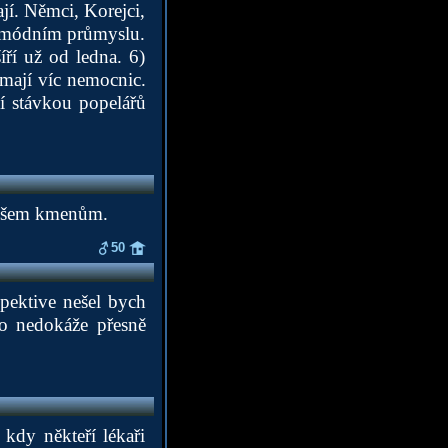
jí. Němci, Korejci,
 v módním průmyslu.
ří už od ledna. 6)
e mají víc nemocnic.
í stávkou popelářů
 všem kmenům.
50
pektive nešel bych
to nedokáže přesně
kdy někteří lékaři