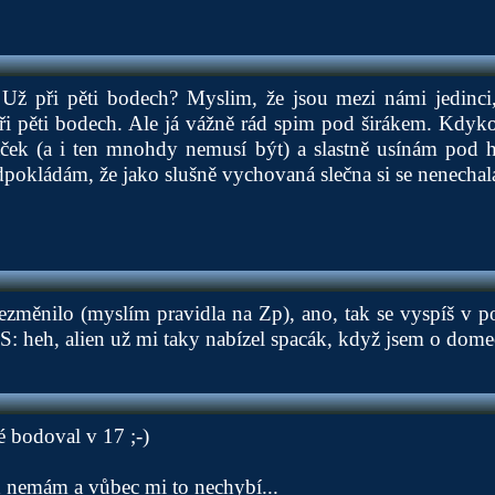
Už při pěti bodech? Myslim, že jsou mezi námi jedinci, v
ři pěti bodech. Ale já vážně rád spim pod širákem. Kdyk
áček (a i ten mnohdy nemusí být) a slastně usínám pod
pokládám, že jako slušně vychovaná slečna si se nenechala 
nezměnilo (myslím pravidla na Zp), ano, tak se vyspíš v
PS: heh, alien už mi taky nabízel spacák, když jsem o domeč
é bodoval v 17 ;-)
d nemám a vůbec mi to nechybí...