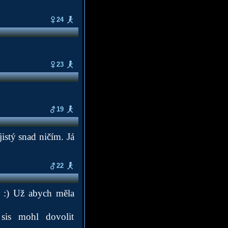
24
23
19
istý snad ničím. Já
22
. :) Už abych měla
sis mohl dovolit