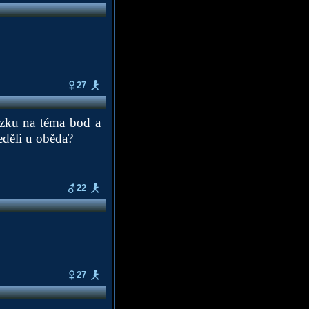
27
ázku na téma bod a
eděli u oběda?
22
27