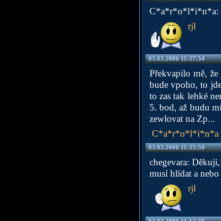
C*a*r*o*l*i*n*a: D
rjl
03.03.2006 11:37:54
Překvapilo mě, že 
bude vpoho, to jde
to zas tak lehké ne
5. bod, až budu mí
zewlovat na Zp...
C*a*r*o*l*i*n*a
03.03.2006 11:35:58
chegevara: Děkuji,
musí hlídat a nebo
rjl
03.03.2006 11:12:30