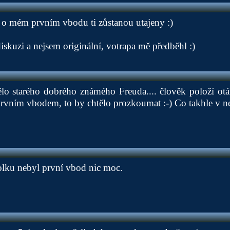
ly o mém prvním vbodu ti zůstanou utajeny :)
diskuzi a nejsem originální, votrapa mě předběhl :)
tělo starého dobrého známého Freuda.... člověk položí ot
rvním vbodem, to by chtělo prozkoumat :-) Co takhle v n
olku nebyl první vbod nic moc.