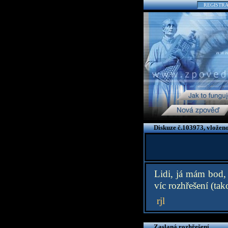
REGISTR
Diskuze č.103973, vložen
Lidi, já mám bod,
víc rozhřešení (tak
rjl
Zaslaná rozhřešení