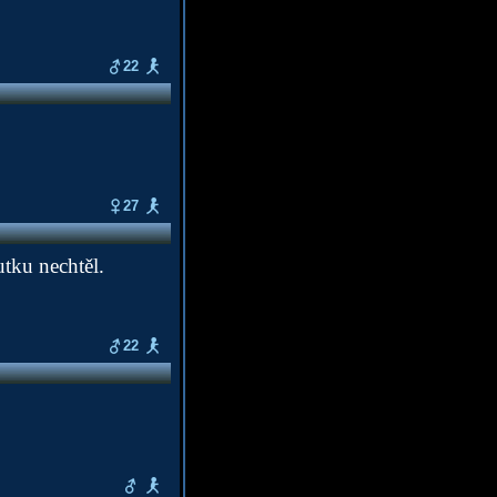
22
27
utku nechtěl.
22