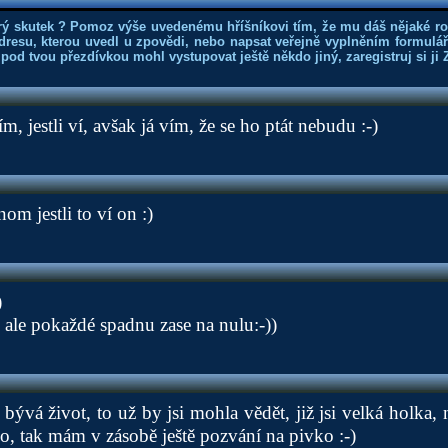
rý skutek ? Pomoz výše uvedenému hříšníkovi tím, že mu dáš nějaké r
dresu, kterou uvedl u zpovědi, nebo napsat veřejně vyplněním formuláře
 pod tvou přezdívkou mohl vystupovat ještě někdo jiný, zaregistruj si ji
m, jestli ví, avšak já vím, že se ho ptát nebudu :-)
enom jestli to ví on :)
)
, ale pokaždé spadnu zase na nulu:-))
 bývá život, to už by jsi mohla vědět, již jsi velká holka
lo, tak mám v zásobě ještě pozvání na pivko :-)