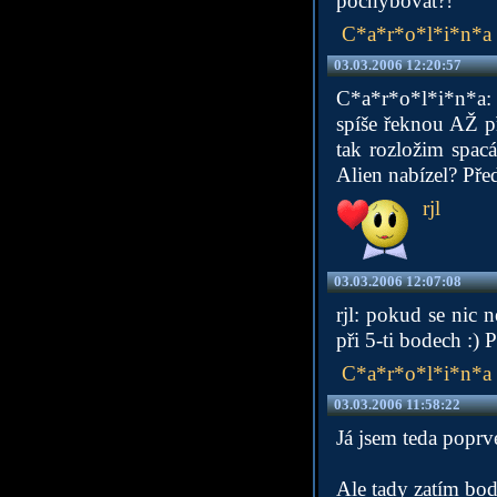
pochybovat?!
C*a*r*o*l*i*n*a
03.03.2006 12:20:57
C*a*r*o*l*i*n*a: 
spíše řeknou AŽ p
tak rozložim spac
Alien nabízel? Před
rjl
03.03.2006 12:07:08
rjl: pokud se nic 
při 5-ti bodech :) 
C*a*r*o*l*i*n*a
03.03.2006 11:58:22
Já jsem teda poprv
Ale tady zatím bo