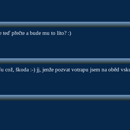
le teď přečte a bude mu to líto? :)
u což, škoda :-) jj, jenže pozvat votrapu jsem na oběd vsk