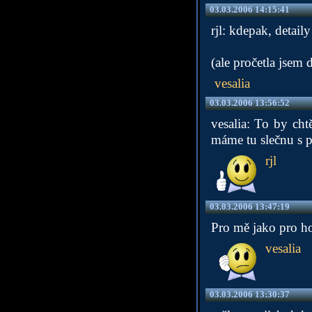
03.03.2006 14:15:41
rjl: kdepak, detai
(ale pročetla jsem 
vesalia
03.03.2006 13:56:52
vesalia: To by ch
máme tu slečnu s p
rjl
03.03.2006 13:47:19
Pro mě jako pro h
vesalia
03.03.2006 13:30:37