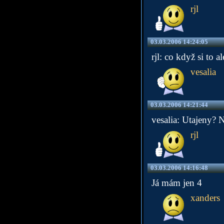
rjl
03.03.2006 14:24:05
rjl: co když si to a
vesalia
03.03.2006 14:21:44
vesalia: Utajeny? N
rjl
03.03.2006 14:16:48
Já mám jen 4
xanders