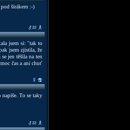
 pod širákem :-)
22
la jsem si: "tak to
k jsem zjistila, že
se jen těšila na ten
 moc čas a ani chuť
 napíše. To se taky
22