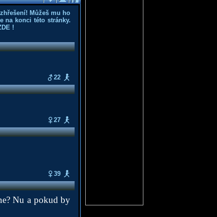
ozhřešení! Můžeš mu ho
 na konci této stránky.
ZDE
!
22
27
39
, ne? Nu a pokud by