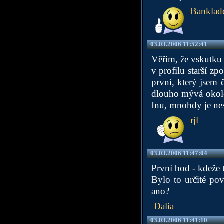
Banklad
03.03.2006 11:52:41
Věřim, že vskutku 
v profilu starší z
první, který jsem 
dlouho mývá okolo
Inu, mnohdy je nes
rjl
03.03.2006 11:47:04
První bod - kdeže 
Bylo to určité po
ano?
Dalia
03.03.2006 11:41:10