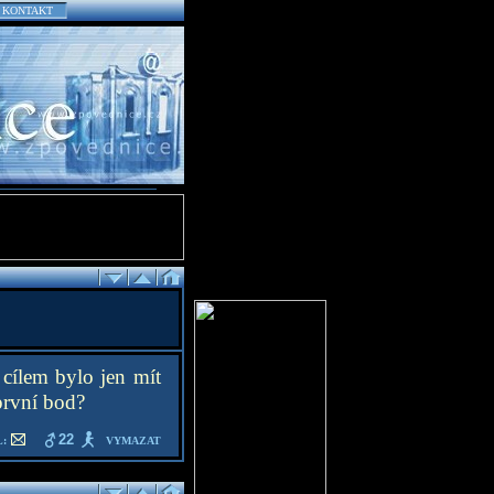
KONTAKT
cílem bylo jen mít
 první bod?
22
:
VYMAZAT