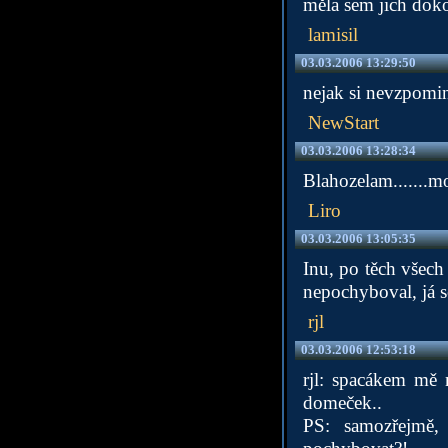
měla sem jich doko
lamisil
03.03.2006 13:29:50
nejak si nevzpomin
NewStart
03.03.2006 13:28:34
Blahozelam.......mo
Liro
03.03.2006 13:05:35
Inu, po těch všech
nepochyboval, já s
rjl
03.03.2006 12:53:18
rjl: spacákem mě 
domeček..
PS: samozřejmě,