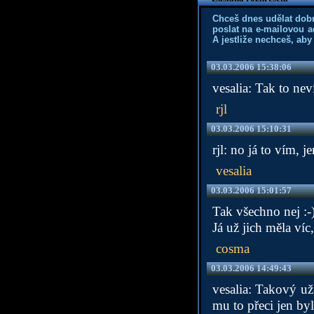
Chceš dnes udělat dob
poslat na e-mailovou a
A jestliže nechceš, aby
03.03.2006 15:38:06
vesalia: Tak to neví
rjl
03.03.2006 15:10:31
rjl: no já to vím, j
vesalia
03.03.2006 15:01:57
Tak všechno nej :-
Já už jich měla víc
cosma
03.03.2006 14:49:43
vesalia: Takový už
mu to přeci jen by