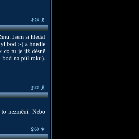
24
inu. Jsem si hledal
yl bod :-) a hnedle
 co tu je již děsně
 bod na půl roku).
22
i to nezmění. Nebo
60