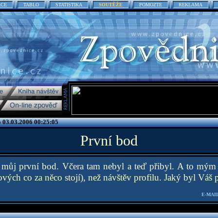
ACE
TABLO
STATISTIKA
SOUTĚŽE
POMOZTE
REKLAMA
o 03.03.2006 00:25:05
První bod
 můj první bod. Včera tam nebyl a teď přibyl. A to mým 
ových co za něco stojí), než návštěv profilu. Jaký byl Váš
E-MAIL