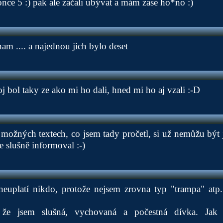
nce 5 :) pak ale začali ubývat a mám zase ho*no :)
am .... a najednou jich bylo deset
j bol taky ze ako mi ho dali, hned mi ho aj vzali :-D
 možných textech, co jsem tady pročetl, si už nemůžu být j
e slušně informoval :-)
neuplatí nikdo, protože nejsem zrovna typ "trampa" atp
 že jsem slušná, vychovaná a počestná dívka. Jak 