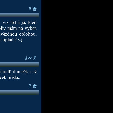
iz třeba já, kteří
oliv mám na výběr,
 hvězdnou oblohou.
uplatit? :-)
22
 pohodlí domečku už
ek přišla..