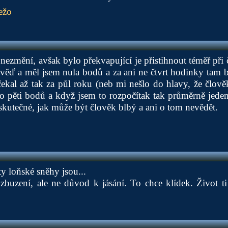
ežo
nezmění, avšak bylo překvapující je přistihnout téměř při č
pověď a měl jsem nula bodů a za ani ne čtvrt hodinky tam b
čekal až tak za půl roku (neb mi nešlo do hlavy, že člověk
 pěti bodů a když jsem to rozpočítak tak průměrně jeden
kutečné, jak může být člověk blbý a ani o tom nevědět.
ty loňské sněhy jsou...
vzbuzení, ale ne důvod k jásání. To chce klídek. Život t