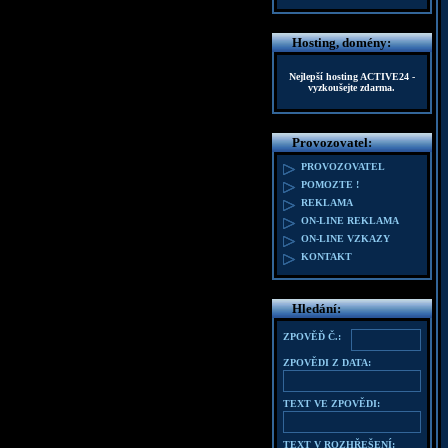
Hosting, domény:
Nejlepší hosting
ACTIVE24
-
vyzkoušejte zdarma.
Provozovatel:
PROVOZOVATEL
POMOZTE !
REKLAMA
ON-LINE REKLAMA
ON-LINE VZKAZY
KONTAKT
Hledání:
ZPOVĚĎ Č.:
ZPOVĚDI Z DATA:
TEXT VE ZPOVĚDI:
TEXT V ROZHŘEŠENÍ: