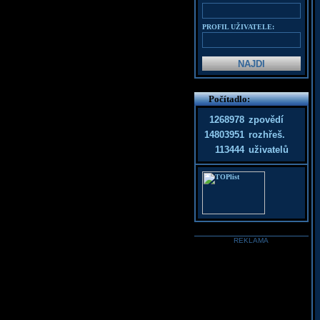
PROFIL UŽIVATELE:
Počítadlo:
1268978
zpovědí
14803951
rozhřeš.
113444
uživatelů
REKLAMA