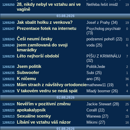
28, nikdy nebyl ve vztahu ani ve
Netřeba řešit imidž
1269250
19
vagíně
03.08.2026
Jak sbalit holku z venkova?
Josef z Prahy (34)
1269249
19
Prezentace fotek na internetu
Psycholog psychiatr
1269247
0
(73)
Češi neumí česky
podzemní pohoří (22)
1269243
11
jsem zamilovaná do svoji
voda (25)
1269240
6
kmarádky
Léto nejhorší období
PÍŠU Z KRIMINÁLU
1269239
7
(32)
Jsem politik
PolitikJede
1269238
2
Subwoofer
Subi (25)
1269235
1
K ničemu
ano (35)
1269231
36
Mám strach z návštěvy ortodoncie
matheww11 (19)
1269229
6
V takovém vedru se nedá spát
Mladý boomer (26)
1269228
4
02.08.2026
Nevěřím v pozitivní změnu
Jackie Stewart (28)
1269224
25
apokakalypsik
Coralll (22)
1269223
4
Sexuálne scenky
Wanewa (27)
1269213
15
Líbání ve vztahu váš názor
Mikimi (27)
1269210
16
01.08.2026