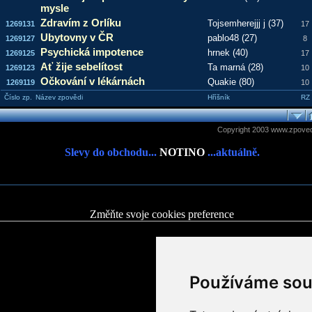
mysle
Zdravím z Orlíku
Tojsemherejjj j (37)
1269131
17
Ubytovny v ČR
pablo48 (27)
1269127
8
Psychická impotence
hrnek (40)
1269125
17
Ať žije sebelítost
Ta marná (28)
1269123
10
Očkování v lékárnách
Quakie (80)
1269119
10
Číslo zp.
Název zpovědi
Hříšník
RZ
Copyright 2003 www.zpoved
Slevy do obchodu...
NOTINO
...aktuálně.
Změňte svoje cookies preference
Používáme sou