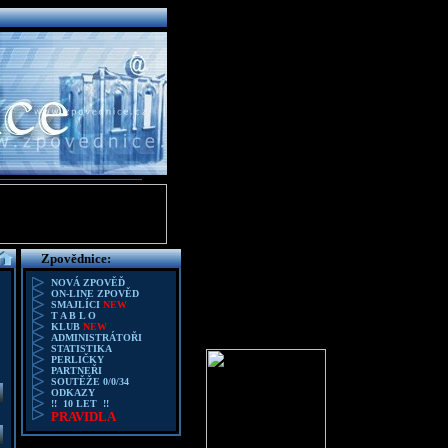
Zpovědnice:
NOVÁ ZPOVĚĎ
ON-LINE ZPOVĚD
SMAJLÍCI
NEW
T A B L O
KLUB
NEW
ADMINISTRÁTOŘI
STATISTIKA
PERLIČKY
PARTNEŘI
SOUTĚŽE 0/0/34
ODKAZY
!! 10 LET !!
PRAVIDLA