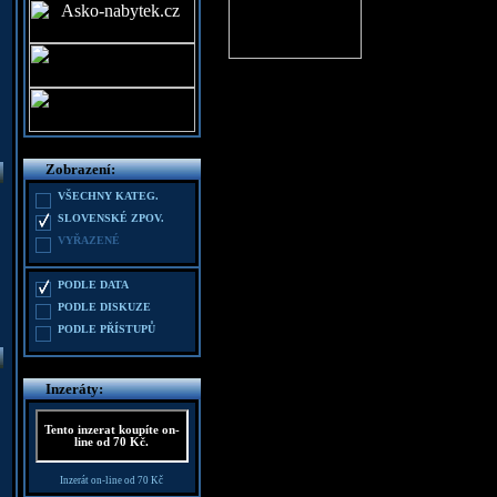
Zobrazení:
VŠECHNY KATEG.
SLOVENSKÉ ZPOV.
VYŘAZENÉ
PODLE DATA
PODLE DISKUZE
PODLE PŘÍSTUPŮ
Inzeráty:
Tento inzerat koupíte on-
line od 70 Kč.
Inzerát on-line od 70 Kč