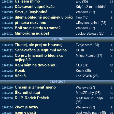
Uz jsem mimo
ano (35)
1269316
13
Dávkování vtipné kaše
Když už tak pořádně
1269314
6
Smrt je úctyhodná
Wanewa (27)
1269313
4
dilema ohledně podmínek v práci
Hop (40)
1269310
3
při sexu nezvlhnu
wifeyduskypin k (23)
1269308
9
Boli ste niekedy v tranze?
Wanewa (27)
1269305
7
Mimořádná událost
Jackie Stewart (28)
1269301
9
05.08.2026
Tlustej, ale prej ne hnusnej
Tvoje stará (23)
1269293
4
Sebevražda je legitimní volba
KCJK
1269292
50
Co je z finančního hlediska
Miluju Fazole (27)
1269291
6
nejlepší?
Kam sám na dovolenou
Čkd (31)
1269290
20
Kocik
Kocik (25)
1269283
5
Vězeň
Lea123456 (28)
1269278
8
04.08.2026
Chcem si zmeniť meno
Wanewa (27)
1269269
9
Škaredí chlapi
MůraZPrahy (25)
1269268
15
R.I.P. Radek Ptáček
Mejk Kečup Egejn
1269266
20
(98)
Zivot je tazky
Wanewa (27)
1269264
9
jsem v pasti
past vedle pasti (40)
1269257
19