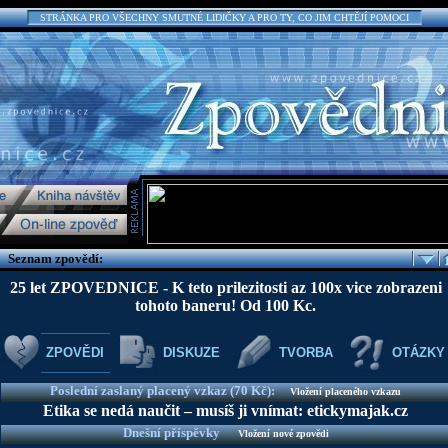
STRÁNKA PRO VŠECHNY SMUTNÉ LIDIČKY A PRO TY, CO JIM CHTĚJÍ POMOCI
Seznam zpovědí:
25 let ZPOVEDNICE - K teto prilezitosti az 100x vice zobrazeni
tohoto baneru! Od 100 Kc.
ZPOVĚDI
DISKUZE
TVORBA
OTÁZKY
Poslední zaslaný placený vzkaz (70 Kč):
Vložení placeného vzkazu
Etika se nedá naučit – musíš ji vnímat: etickymajak.cz
Dnešní příspěvky
Vložení nové zpovědi