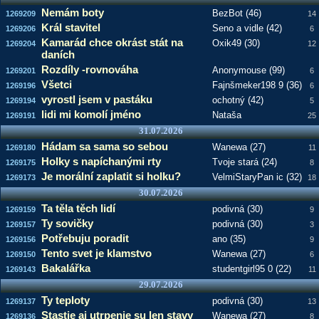
Nemám boty
BezBot (46)
1269209
14
Král stavitel
Seno a vidle (42)
1269206
6
Kamarád chce okrást stát na
Oxik49 (30)
1269204
12
daních
Rozdíly -rovnováha
Anonymouse (99)
1269201
6
Všetci
Fajnšmeker198 9 (36)
1269196
6
vyrostl jsem v pastáku
ochotný (42)
1269194
5
lidi mi komolí jméno
Nataša
1269191
25
31.07.2026
Hádam sa sama so sebou
Wanewa (27)
1269180
11
Holky s napíchanými rty
Tvoje stará (24)
1269175
8
Je morální zaplatit si holku?
VelmiStaryPan ic (32)
1269173
18
30.07.2026
Ta těla těch lidí
podivná (30)
1269159
9
Ty sovičky
podivná (30)
1269157
3
Potřebuju poradit
ano (35)
1269156
9
Tento svet je klamstvo
Wanewa (27)
1269150
6
Bakalářka
studentgirl95 0 (22)
1269143
11
29.07.2026
Ty teploty
podivná (30)
1269137
13
Stastie aj utrpenie su len stavy
Wanewa (27)
1269136
8